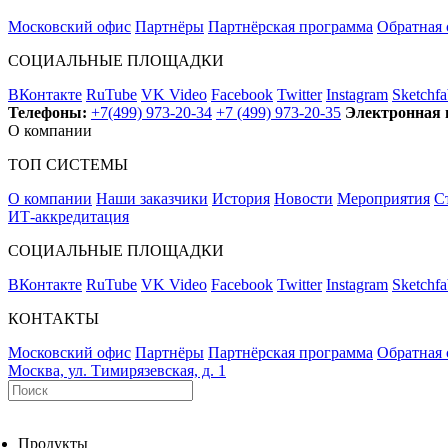
Московский офис
Партнёры
Партнёрская программа
Обратная 
СОЦИАЛЬНЫЕ ПЛОЩАДКИ
ВКонтакте
RuTube
VK Video
Facebook
Twitter
Instagram
Sketchfa
Телефоны:
+7(499) 973-20-34
+7 (499) 973-20-35
Электронная 
О компании
ТОП СИСТЕМЫ
О компании
Наши заказчики
История
Новости
Мероприятия
С
ИТ-аккредитация
СОЦИАЛЬНЫЕ ПЛОЩАДКИ
ВКонтакте
RuTube
VK Video
Facebook
Twitter
Instagram
Sketchfa
КОНТАКТЫ
Московский офис
Партнёры
Партнёрская программа
Обратная 
Москва, ул. Тимирязевская, д. 1
Продукты