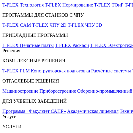
T-FLEX Технология
T-FLEX Нормирование
T-FLEX ТОиР
T-
ПРОГРАММЫ ДЛЯ СТАНКОВ С ЧПУ
T-FLEX CAM
T-FLEX ЧПУ 2D
T-FLEX ЧПУ 3D
ПРИКЛАДНЫЕ ПРОГРАММЫ
T-FLEX Печатные платы
T-FLEX Раскрой
T-FLEX Электротех
Решения
КОМПЛЕКСНЫЕ РЕШЕНИЯ
T-FLEX PLM
Конструкторская подготовка
Расчётные системы
ОТРАСЛЕВЫЕ РЕШЕНИЯ
Машиностроение
Приборостроение
Оборонно-промышленный 
ДЛЯ УЧЕБНЫХ ЗАВЕДЕНИЙ
Программа «Факультет САПР»
Академическая лицензия
Техни
Услуги
УСЛУГИ