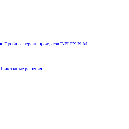
ие
Пробные версии продуктов T-FLEX PLM
Прикладные решения