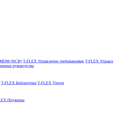
 MDM (НСИ)
T-FLEX Управление требованиями
T-FLEX Управл
онные руководства
T-FLEX Библиотеки
T-FLEX Viewer
LEX Пружины