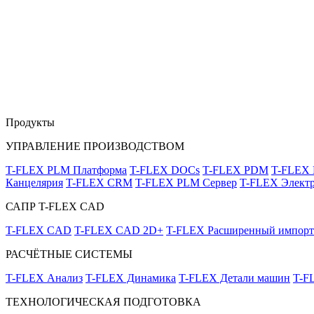
Продукты
УПРАВЛЕНИЕ ПРОИЗВОДСТВОМ
T-FLEX PLM Платформа
T-FLEX DOCs
T-FLEX PDM
T-FLEX
Канцелярия
T-FLEX CRM
T-FLEX PLM Сервер
T-FLEX Электр
САПР T-FLEX CAD
T-FLEX CAD
T-FLEX CAD 2D+
T-FLEX Расширенный импорт
РАСЧЁТНЫЕ СИСТЕМЫ
T-FLEX Анализ
T-FLEX Динамика
T-FLEX Детали машин
T-F
ТЕХНОЛОГИЧЕСКАЯ ПОДГОТОВКА