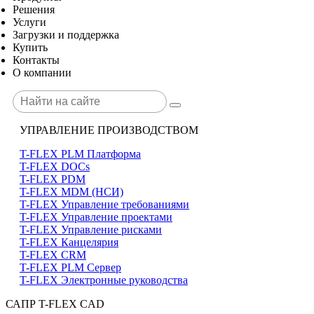
Решения
Услуги
Загрузки и поддержка
Купить
Контакты
О компании
УПРАВЛЕНИЕ ПРОИЗВОДСТВОМ
T-FLEX PLM Платформа
T-FLEX DOCs
T-FLEX PDM
T-FLEX MDM (НСИ)
T-FLEX Управление требованиями
T-FLEX Управление проектами
T-FLEX Управление рисками
T-FLEX Канцелярия
T-FLEX CRM
T-FLEX PLM Сервер
T-FLEX Электронные руководства
САПР T-FLEX CAD