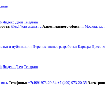
связь
b
Яндекс Дзен
Telegram
почта:
tflex@topsystems.ru
Адрес главного офиса:
г. Москва, ул.
татьи и публикации
Перспективные разработки
Карьера
Пресс-к
b
Яндекс Дзен
Telegram
связь
Телефоны:
+7(499) 973-20-34
+7 (499) 973-20-35
Электронн