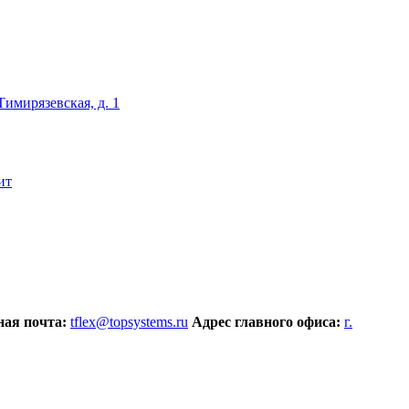
 Тимирязевская, д. 1
ит
ая почта:
tflex@topsystems.ru
Адрес главного офиса:
г.