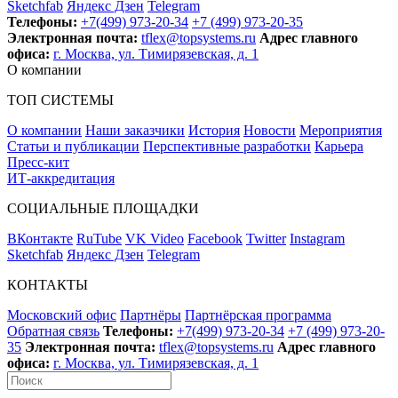
Sketchfab
Яндекс Дзен
Telegram
Телефоны:
+7(499) 973-20-34
+7 (499) 973-20-35
Электронная почта:
tflex@topsystems.ru
Адрес главного
офиса:
г. Москва, ул. Тимирязевская, д. 1
О компании
ТОП СИСТЕМЫ
О компании
Наши заказчики
История
Новости
Мероприятия
Статьи и публикации
Перспективные разработки
Карьера
Пресс-кит
ИТ-аккредитация
СОЦИАЛЬНЫЕ ПЛОЩАДКИ
ВКонтакте
RuTube
VK Video
Facebook
Twitter
Instagram
Sketchfab
Яндекс Дзен
Telegram
КОНТАКТЫ
Московский офис
Партнёры
Партнёрская программа
Обратная связь
Телефоны:
+7(499) 973-20-34
+7 (499) 973-20-
35
Электронная почта:
tflex@topsystems.ru
Адрес главного
офиса:
г. Москва, ул. Тимирязевская, д. 1