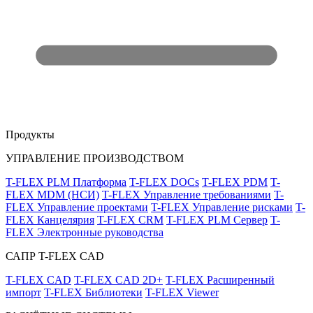
Продукты
УПРАВЛЕНИЕ ПРОИЗВОДСТВОМ
T-FLEX PLM Платформа
T-FLEX DOCs
T-FLEX PDM
T-
FLEX MDM (НСИ)
T-FLEX Управление требованиями
T-
FLEX Управление проектами
T-FLEX Управление рисками
T-
FLEX Канцелярия
T-FLEX CRM
T-FLEX PLM Сервер
T-
FLEX Электронные руководства
САПР T-FLEX CAD
T-FLEX CAD
T-FLEX CAD 2D+
T-FLEX Расширенный
импорт
T-FLEX Библиотеки
T-FLEX Viewer