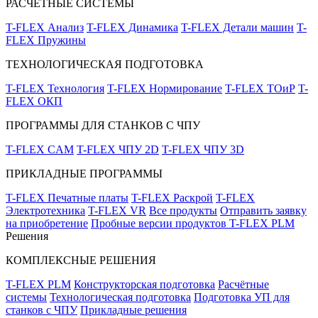
РАСЧЁТНЫЕ СИСТЕМЫ
T-FLEX Анализ
T-FLEX Динамика
T-FLEX Детали машин
T-
FLEX Пружины
ТЕХНОЛОГИЧЕСКАЯ ПОДГОТОВКА
T-FLEX Технология
T-FLEX Нормирование
T-FLEX ТОиР
T-
FLEX ОКП
ПРОГРАММЫ ДЛЯ СТАНКОВ С ЧПУ
T-FLEX CAM
T-FLEX ЧПУ 2D
T-FLEX ЧПУ 3D
ПРИКЛАДНЫЕ ПРОГРАММЫ
T-FLEX Печатные платы
T-FLEX Раскрой
T-FLEX
Электротехника
T-FLEX VR
Все продукты
Отправить заявку
на приобретение
Пробные версии продуктов T-FLEX PLM
Решения
КОМПЛЕКСНЫЕ РЕШЕНИЯ
T-FLEX PLM
Конструкторская подготовка
Расчётные
системы
Технологическая подготовка
Подготовка УП для
станков с ЧПУ
Прикладные решения