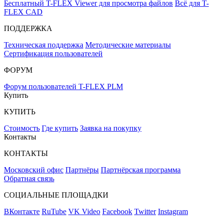
Бесплатный T-FLEX Viewer для просмотра файлов
Всё для T-
FLEX CAD
ПОДДЕРЖКА
Техническая поддержка
Методические материалы
Сертификация пользователей
ФОРУМ
Форум пользователей T-FLEX PLM
Купить
КУПИТЬ
Стоимость
Где купить
Заявка на покупку
Контакты
КОНТАКТЫ
Московский офис
Партнёры
Партнёрская программа
Обратная связь
СОЦИАЛЬНЫЕ ПЛОЩАДКИ
ВКонтакте
RuTube
VK Video
Facebook
Twitter
Instagram