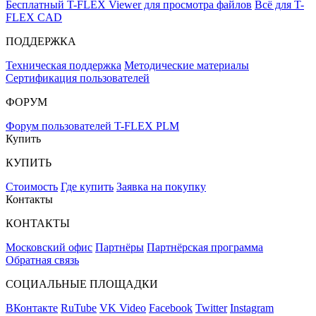
Бесплатный T-FLEX Viewer для просмотра файлов
Всё для T-
FLEX CAD
ПОДДЕРЖКА
Техническая поддержка
Методические материалы
Сертификация пользователей
ФОРУМ
Форум пользователей T-FLEX PLM
Купить
КУПИТЬ
Стоимость
Где купить
Заявка на покупку
Контакты
КОНТАКТЫ
Московский офис
Партнёры
Партнёрская программа
Обратная связь
СОЦИАЛЬНЫЕ ПЛОЩАДКИ
ВКонтакте
RuTube
VK Video
Facebook
Twitter
Instagram