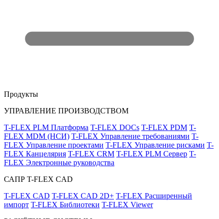
Продукты
УПРАВЛЕНИЕ ПРОИЗВОДСТВОМ
T-FLEX PLM Платформа
T-FLEX DOCs
T-FLEX PDM
T-
FLEX MDM (НСИ)
T-FLEX Управление требованиями
T-
FLEX Управление проектами
T-FLEX Управление рисками
T-
FLEX Канцелярия
T-FLEX CRM
T-FLEX PLM Сервер
T-
FLEX Электронные руководства
САПР T-FLEX CAD
T-FLEX CAD
T-FLEX CAD 2D+
T-FLEX Расширенный
импорт
T-FLEX Библиотеки
T-FLEX Viewer