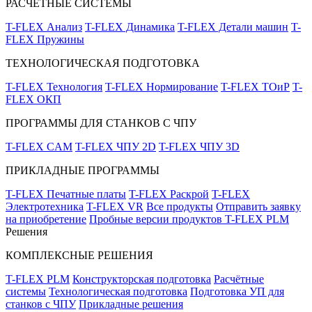
РАСЧЁТНЫЕ СИСТЕМЫ
T-FLEX Анализ
T-FLEX Динамика
T-FLEX Детали машин
T-
FLEX Пружины
ТЕХНОЛОГИЧЕСКАЯ ПОДГОТОВКА
T-FLEX Технология
T-FLEX Нормирование
T-FLEX ТОиР
T-
FLEX ОКП
ПРОГРАММЫ ДЛЯ СТАНКОВ С ЧПУ
T-FLEX CAM
T-FLEX ЧПУ 2D
T-FLEX ЧПУ 3D
ПРИКЛАДНЫЕ ПРОГРАММЫ
T-FLEX Печатные платы
T-FLEX Раскрой
T-FLEX
Электротехника
T-FLEX VR
Все продукты
Отправить заявку
на приобретение
Пробные версии продуктов T-FLEX PLM
Решения
КОМПЛЕКСНЫЕ РЕШЕНИЯ
T-FLEX PLM
Конструкторская подготовка
Расчётные
системы
Технологическая подготовка
Подготовка УП для
станков с ЧПУ
Прикладные решения