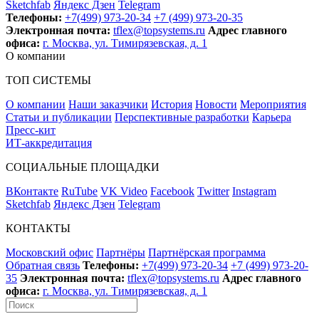
Sketchfab
Яндекс Дзен
Telegram
Телефоны:
+7(499) 973-20-34
+7 (499) 973-20-35
Электронная почта:
tflex@topsystems.ru
Адрес главного
офиса:
г. Москва, ул. Тимирязевская, д. 1
О компании
ТОП СИСТЕМЫ
О компании
Наши заказчики
История
Новости
Мероприятия
Статьи и публикации
Перспективные разработки
Карьера
Пресс-кит
ИТ-аккредитация
СОЦИАЛЬНЫЕ ПЛОЩАДКИ
ВКонтакте
RuTube
VK Video
Facebook
Twitter
Instagram
Sketchfab
Яндекс Дзен
Telegram
КОНТАКТЫ
Московский офис
Партнёры
Партнёрская программа
Обратная связь
Телефоны:
+7(499) 973-20-34
+7 (499) 973-20-
35
Электронная почта:
tflex@topsystems.ru
Адрес главного
офиса:
г. Москва, ул. Тимирязевская, д. 1