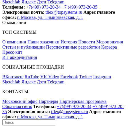
Sketchfab
Яндекс Дзен
Telegram
Телефоны:
+7(499) 973-20-34
+7 (499) 973-20-35
Электронная почта:
tflex@topsystems.ru
Адрес главного
офиса:
г. Москва, ул. Тимирязевская, д. 1
О компании
ТОП СИСТЕМЫ
О компании
Наши заказчики
История
Новости
Мероприятия
Статьи и публикации
Перспективные разработки
Карьера
Пресс-кит
ИТ-аккредитация
СОЦИАЛЬНЫЕ ПЛОЩАДКИ
ВКонтакте
RuTube
VK Video
Facebook
Twitter
Instagram
Sketchfab
Яндекс Дзен
Telegram
КОНТАКТЫ
Московский офис
Партнёры
Партнёрская программа
Обратная связь
Телефоны:
+7(499) 973-20-34
+7 (499) 973-20-
35
Электронная почта:
tflex@topsystems.ru
Адрес главного
офиса:
г. Москва, ул. Тимирязевская, д. 1