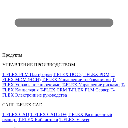
Продукты
УПРАВЛЕНИЕ ПРОИЗВОДСТВОМ
T-FLEX PLM Платформа
T-FLEX DOCs
T-FLEX PDM
T-
FLEX MDM (НСИ)
T-FLEX Управление требованиями
T-
FLEX Управление проектами
T-FLEX Управление рисками
T-
FLEX Канцелярия
T-FLEX CRM
T-FLEX PLM Сервер
T-
FLEX Электронные руководства
САПР T-FLEX CAD
T-FLEX CAD
T-FLEX CAD 2D+
T-FLEX Расширенный
импорт
T-FLEX Библиотеки
T-FLEX Viewer