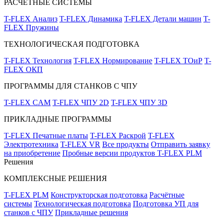
РАСЧЁТНЫЕ СИСТЕМЫ
T-FLEX Анализ
T-FLEX Динамика
T-FLEX Детали машин
T-
FLEX Пружины
ТЕХНОЛОГИЧЕСКАЯ ПОДГОТОВКА
T-FLEX Технология
T-FLEX Нормирование
T-FLEX ТОиР
T-
FLEX ОКП
ПРОГРАММЫ ДЛЯ СТАНКОВ С ЧПУ
T-FLEX CAM
T-FLEX ЧПУ 2D
T-FLEX ЧПУ 3D
ПРИКЛАДНЫЕ ПРОГРАММЫ
T-FLEX Печатные платы
T-FLEX Раскрой
T-FLEX
Электротехника
T-FLEX VR
Все продукты
Отправить заявку
на приобретение
Пробные версии продуктов T-FLEX PLM
Решения
КОМПЛЕКСНЫЕ РЕШЕНИЯ
T-FLEX PLM
Конструкторская подготовка
Расчётные
системы
Технологическая подготовка
Подготовка УП для
станков с ЧПУ
Прикладные решения