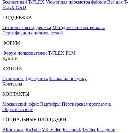
Бесплатный T-FLEX Viewer для просмотра файлов
Всё для T-
FLEX CAD
ПОДДЕРЖКА
Техническая поддержка
Методические материалы
Сертификация пользователей
ФОРУМ
Форум пользователей T-FLEX PLM
Купить
КУПИТЬ
Стоимость
Где купить
Заявка на покупку
Контакты
КОНТАКТЫ
Московский офис
Партнёры
Партнёрская программа
Обратная связь
СОЦИАЛЬНЫЕ ПЛОЩАДКИ
ВКонтакте
RuTube
VK Video
Facebook
Twitter
Instagram