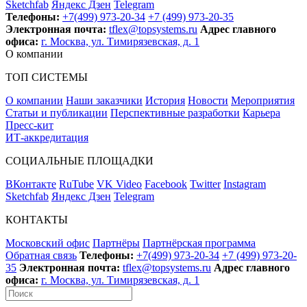
Sketchfab
Яндекс Дзен
Telegram
Телефоны:
+7(499) 973-20-34
+7 (499) 973-20-35
Электронная почта:
tflex@topsystems.ru
Адрес главного
офиса:
г. Москва, ул. Тимирязевская, д. 1
О компании
ТОП СИСТЕМЫ
О компании
Наши заказчики
История
Новости
Мероприятия
Статьи и публикации
Перспективные разработки
Карьера
Пресс-кит
ИТ-аккредитация
СОЦИАЛЬНЫЕ ПЛОЩАДКИ
ВКонтакте
RuTube
VK Video
Facebook
Twitter
Instagram
Sketchfab
Яндекс Дзен
Telegram
КОНТАКТЫ
Московский офис
Партнёры
Партнёрская программа
Обратная связь
Телефоны:
+7(499) 973-20-34
+7 (499) 973-20-
35
Электронная почта:
tflex@topsystems.ru
Адрес главного
офиса:
г. Москва, ул. Тимирязевская, д. 1