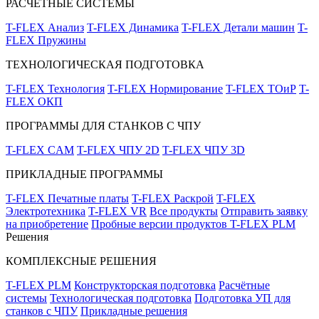
РАСЧЁТНЫЕ СИСТЕМЫ
T-FLEX Анализ
T-FLEX Динамика
T-FLEX Детали машин
T-
FLEX Пружины
ТЕХНОЛОГИЧЕСКАЯ ПОДГОТОВКА
T-FLEX Технология
T-FLEX Нормирование
T-FLEX ТОиР
T-
FLEX ОКП
ПРОГРАММЫ ДЛЯ СТАНКОВ С ЧПУ
T-FLEX CAM
T-FLEX ЧПУ 2D
T-FLEX ЧПУ 3D
ПРИКЛАДНЫЕ ПРОГРАММЫ
T-FLEX Печатные платы
T-FLEX Раскрой
T-FLEX
Электротехника
T-FLEX VR
Все продукты
Отправить заявку
на приобретение
Пробные версии продуктов T-FLEX PLM
Решения
КОМПЛЕКСНЫЕ РЕШЕНИЯ
T-FLEX PLM
Конструкторская подготовка
Расчётные
системы
Технологическая подготовка
Подготовка УП для
станков с ЧПУ
Прикладные решения