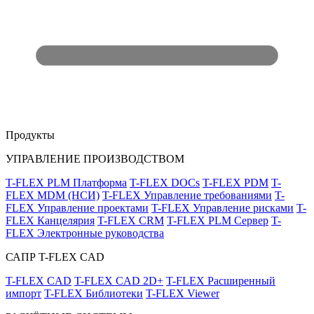
Продукты
УПРАВЛЕНИЕ ПРОИЗВОДСТВОМ
T-FLEX PLM Платформа
T-FLEX DOCs
T-FLEX PDM
T-
FLEX MDM (НСИ)
T-FLEX Управление требованиями
T-
FLEX Управление проектами
T-FLEX Управление рисками
T-
FLEX Канцелярия
T-FLEX CRM
T-FLEX PLM Сервер
T-
FLEX Электронные руководства
САПР T-FLEX CAD
T-FLEX CAD
T-FLEX CAD 2D+
T-FLEX Расширенный
импорт
T-FLEX Библиотеки
T-FLEX Viewer