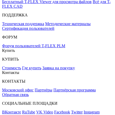
Бесплатный T-FLEX Viewer для просмотра файлов
Всё для T-
FLEX CAD
ПОДДЕРЖКА
Техническая поддержка
Методические материалы
Сертификация пользователей
ФОРУМ
Форум пользователей T-FLEX PLM
Купить
КУПИТЬ
Стоимость
Где купить
Заявка на покупку
Контакты
КОНТАКТЫ
Московский офис
Партнёры
Партнёрская программа
Обратная связь
СОЦИАЛЬНЫЕ ПЛОЩАДКИ
ВКонтакте
RuTube
VK Video
Facebook
Twitter
Instagram