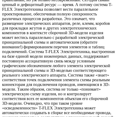
ценный и дефицитный ресурс — время. А потому система T-
FLEX Электротехника позволяет вести параллельное
проектирование, обеспечивая полную синхронность
различных процессов разработки. Это означает, что
размещение электрических аппаратов, реле, клемм, коробов
для прокладки жгутов и других электротехнических
компонентов в контексте сборочной 3D-модели изделия
может вестись параллельно с разработкой электрической
принципиальной схемы и автоматическим (обратите
внимание!) формированием перечня элементов и таблиц
подключений. Система T-FLEX Электротехника, выстроенная
на базе единой модели инженерных данных, поддерживает
постоянную ассоциативную связь между условным
графическим обозначением любого элемента электрической
принципиальной схемы и 3D-моделью соответствующего
реального электрического аппарата. Система также «знает»
соответствия точек подключения элемента схемы реальным
коннекторам для подключения проводов, имеющимся в 3D-
модели. Таким образом, система не только «понимает»
электрическую схему изделия, но и контролирует
соответствия всех ее компонентов объектам его сборочной
3D-модели. Очевидно, что при таком уровне
«осведомленности» T-FLEX Электротехника может
автоматически создавать в сборке все необходимые провода,