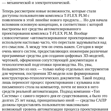
— механической и электротехнической.
Теперь рассмотрим новые возможности, которые стали
доступны пользователям комплекса T-FLEX PLM с
появлением в этой линейке нового продукта… Но для начала
вспомним основную концепцию, в соответствии с которой
выстроены все средства автоматизированного
проектирования комплекса T-FLEX PLM. Вообще
словосочетание «автоматизированное проектирование» мы
используем настолько часто, что перестали задумываться над
его смыслом. А между тем он очень важен. Сегодня в мире
очень много систем, предоставляющих инженерам различные
программные средства для создания цифровых 3D-моделей,
чертежей, оформления сопутствующей документации и
технологической подготовки производства. Но, увы,
большинство из них — только набор отдельных инструментов
для черчения, построения 3D-модели или формирования
конструкторско-технологических документов. Такой подход
лишь переносит процесс проектирования с кульмана или
письменного стола на компьютер, почти не внося в него
средств реальной автоматизации. Подход компании «Топ
Системы» с самого первого дня ее существования, а было это
долгих 25 лет назад, принципиально иной — средства САПР
должны предоставлять пользователю максимально
возможный уровень автоматизации процесса проектирования