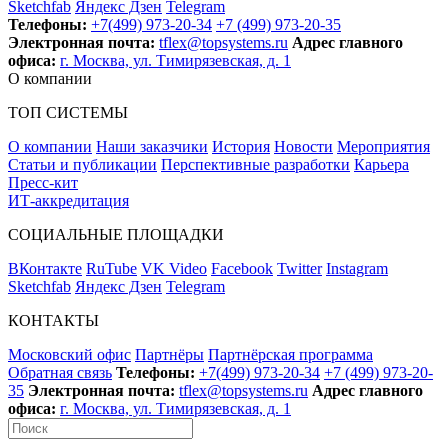
Sketchfab
Яндекс Дзен
Telegram
Телефоны:
+7(499) 973-20-34
+7 (499) 973-20-35
Электронная почта:
tflex@topsystems.ru
Адрес главного
офиса:
г. Москва, ул. Тимирязевская, д. 1
О компании
ТОП СИСТЕМЫ
О компании
Наши заказчики
История
Новости
Мероприятия
Статьи и публикации
Перспективные разработки
Карьера
Пресс-кит
ИТ-аккредитация
СОЦИАЛЬНЫЕ ПЛОЩАДКИ
ВКонтакте
RuTube
VK Video
Facebook
Twitter
Instagram
Sketchfab
Яндекс Дзен
Telegram
КОНТАКТЫ
Московский офис
Партнёры
Партнёрская программа
Обратная связь
Телефоны:
+7(499) 973-20-34
+7 (499) 973-20-
35
Электронная почта:
tflex@topsystems.ru
Адрес главного
офиса:
г. Москва, ул. Тимирязевская, д. 1