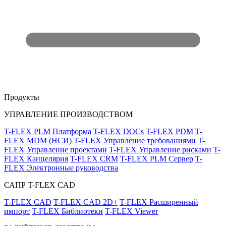
Продукты
УПРАВЛЕНИЕ ПРОИЗВОДСТВОМ
T-FLEX PLM Платформа
T-FLEX DOCs
T-FLEX PDM
T-
FLEX MDM (НСИ)
T-FLEX Управление требованиями
T-
FLEX Управление проектами
T-FLEX Управление рисками
T-
FLEX Канцелярия
T-FLEX CRM
T-FLEX PLM Сервер
T-
FLEX Электронные руководства
САПР T-FLEX CAD
T-FLEX CAD
T-FLEX CAD 2D+
T-FLEX Расширенный
импорт
T-FLEX Библиотеки
T-FLEX Viewer