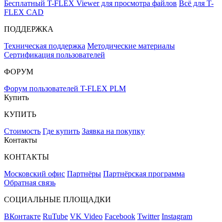
Бесплатный T-FLEX Viewer для просмотра файлов
Всё для T-
FLEX CAD
ПОДДЕРЖКА
Техническая поддержка
Методические материалы
Сертификация пользователей
ФОРУМ
Форум пользователей T-FLEX PLM
Купить
КУПИТЬ
Стоимость
Где купить
Заявка на покупку
Контакты
КОНТАКТЫ
Московский офис
Партнёры
Партнёрская программа
Обратная связь
СОЦИАЛЬНЫЕ ПЛОЩАДКИ
ВКонтакте
RuTube
VK Video
Facebook
Twitter
Instagram