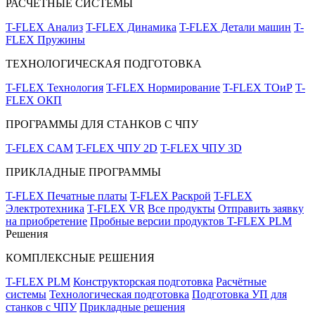
РАСЧЁТНЫЕ СИСТЕМЫ
T-FLEX Анализ
T-FLEX Динамика
T-FLEX Детали машин
T-
FLEX Пружины
ТЕХНОЛОГИЧЕСКАЯ ПОДГОТОВКА
T-FLEX Технология
T-FLEX Нормирование
T-FLEX ТОиР
T-
FLEX ОКП
ПРОГРАММЫ ДЛЯ СТАНКОВ С ЧПУ
T-FLEX CAM
T-FLEX ЧПУ 2D
T-FLEX ЧПУ 3D
ПРИКЛАДНЫЕ ПРОГРАММЫ
T-FLEX Печатные платы
T-FLEX Раскрой
T-FLEX
Электротехника
T-FLEX VR
Все продукты
Отправить заявку
на приобретение
Пробные версии продуктов T-FLEX PLM
Решения
КОМПЛЕКСНЫЕ РЕШЕНИЯ
T-FLEX PLM
Конструкторская подготовка
Расчётные
системы
Технологическая подготовка
Подготовка УП для
станков с ЧПУ
Прикладные решения