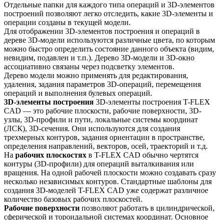
Отдельные папки для каждого типа операций и 3D-элементов
построений позволяют легко отследить, какие 3D-элементы и
операции созданы в текущей модели.
Для отображении 3D-элементов построения и операций в
дереве 3D-модели используются различные цвета, по которым
можно быстро определить состояние данного объекта (видим,
невидим, подавлен и т.п.). Дерево 3D-модели и 3D-окно
ассоциативно связаны через подсветку элементов.
Дерево модели можно применять для редактирования,
удаления, задания параметров 3D-операций, перемещения
операций и выполнения булевых операций.
3D-элементы построения
3D-элементы построения T-FLEX
CAD — это рабочие плоскости, рабочие поверхности, 3D-
узлы, 3D-профили и пути, локальные системы координат
(ЛСК), 3D-сечения. Они используются для создания
трехмерных контуров, задания ориентации в пространстве,
определения направлений, векторов, осей, траекторий и т.д.
На
рабочих плоскостях
в T-FLEX CAD обычно чертятся
контуры (3D-профили) для операций выталкивания или
вращения. На одной рабочей плоскости можно создавать сразу
несколько независимых контуров. Стандартные шаблоны для
создания 3D-моделей T-FLEX CAD уже содержат различное
количество базовых рабочих плоскостей.
Рабочие поверхности
позволяют работать в цилиндрической,
сферической и тороидальной системах координат. Основное