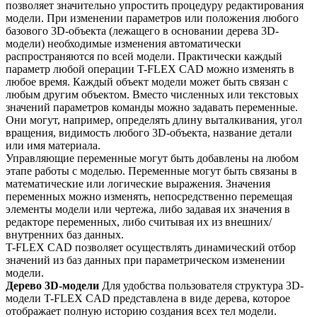
позволяет значительно упростить процедуру редактирования
модели. При изменении параметров или положения любого
базового 3D-объекта (лежащего в основании дерева 3D-
модели) необходимые изменения автоматически
распространяются по всей модели. Практически каждый
параметр любой операции T-FLEX CAD можно изменять в
любое время. Каждый объект модели может быть связан с
любым другим объектом. Вместо численных или текстовых
значений параметров команды можно задавать переменные.
Они могут, например, определять длину выталкивания, угол
вращения, видимость любого 3D-объекта, название детали
или имя материала.
Управляющие переменные могут быть добавлены на любом
этапе работы с моделью. Переменные могут быть связаны в
математические или логические выражения. Значения
переменных можно изменять, непосредственно перемещая
элементы модели или чертежа, либо задавая их значения в
редакторе переменных, либо считывая их из внешних/
внутренних баз данных.
T-FLEX CAD позволяет осуществлять динамический отбор
значений из баз данных при параметрическом изменении
модели.
Дерево 3D-модели
Для удобства пользователя структура 3D-
модели T-FLEX CAD представлена в виде дерева, которое
отображает полную историю создания всех тел модели.