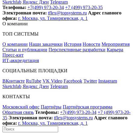
Sketchfab
Яндекс Дзен
Telegram
Телефоны:
+7(499) 973-20-34
+7 (499) 973-20-35
Электронная почта:
tflex@topsystems.ru
Адрес главного
офиса:
г. Москва, ул. Тимирязевская, д. 1
О компании
ТОП СИСТЕМЫ
О компании
Наши заказчики
История
Новости
Мероприятия
Статьи и публикации
Перспективные разработки
Карьера
Пресс-кит
ИТ-аккредитация
СОЦИАЛЬНЫЕ ПЛОЩАДКИ
ВКонтакте
RuTube
VK Video
Facebook
Twitter
Instagram
Sketchfab
Яндекс Дзен
Telegram
КОНТАКТЫ
Московский офис
Партнёры
Партнёрская программа
Обратная связь
Телефоны:
+7(499) 973-20-34
+7 (499) 973-20-
35
Электронная почта:
tflex@topsystems.ru
Адрес главного
офиса:
г. Москва, ул. Тимирязевская, д. 1