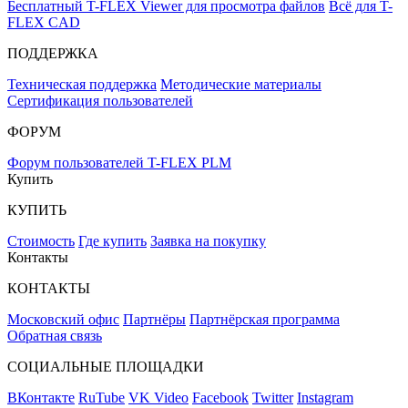
Бесплатный T-FLEX Viewer для просмотра файлов
Всё для T-
FLEX CAD
ПОДДЕРЖКА
Техническая поддержка
Методические материалы
Сертификация пользователей
ФОРУМ
Форум пользователей T-FLEX PLM
Купить
КУПИТЬ
Стоимость
Где купить
Заявка на покупку
Контакты
КОНТАКТЫ
Московский офис
Партнёры
Партнёрская программа
Обратная связь
СОЦИАЛЬНЫЕ ПЛОЩАДКИ
ВКонтакте
RuTube
VK Video
Facebook
Twitter
Instagram