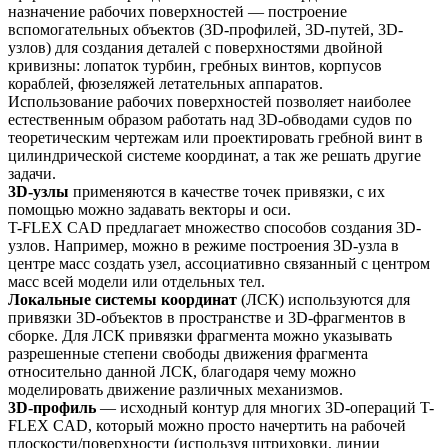
назначение рабочих поверхностей — построение
вспомогательных объектов (3D-профилей, 3D-путей, 3D-
узлов) для создания деталей с поверхностями двойной
кривизны: лопаток турбин, гребных винтов, корпусов
кораблей, фюзеляжей летательных аппаратов.
Использование рабочих поверхностей позволяет наиболее
естественным образом работать над 3D-обводами судов по
теоретическим чертежам или проектировать гребной винт в
цилиндрической системе координат, а так же решать другие
задачи.
3D-узлы
применяются в качестве точек привязки, с их
помощью можно задавать векторы и оси.
T-FLEX CAD предлагает множество способов создания 3D-
узлов. Например, можно в режиме построения 3D-узла в
центре масс создать узел, ассоциативно связанный с центром
масс всей модели или отдельных тел.
Локальные системы координат
(ЛСК) используются для
привязки 3D-объектов в пространстве и 3D-фрагментов в
сборке. Для ЛСК привязки фрагмента можно указывать
разрешенные степени свободы движения фрагмента
относительно данной ЛСК, благодаря чему можно
моделировать движение различных механизмов.
3D-профиль
— исходный контур для многих 3D-операций T-
FLEX CAD, который можно просто начертить на рабочей
плоскости/поверхности (используя штриховки, линии