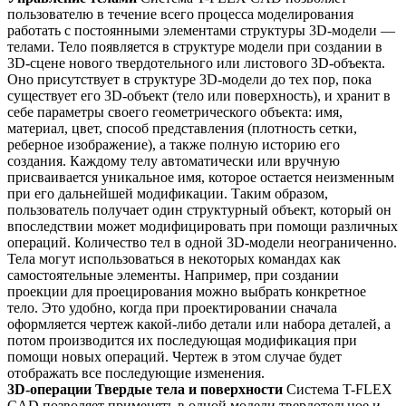
пользователю в течение всего процесса моделирования
работать с постоянными элементами структуры 3D-модели —
телами. Тело появляется в структуре модели при создании в
3D-сцене нового твердотельного или листового 3D-объекта.
Оно присутствует в структуре 3D-модели до тех пор, пока
существует его 3D-объект (тело или поверхность), и хранит в
себе параметры своего геометрического объекта: имя,
материал, цвет, способ представления (плотность сетки,
реберное изображение), а также полную историю его
создания. Каждому телу автоматически или вручную
присваивается уникальное имя, которое остается неизменным
при его дальнейшей модификации. Таким образом,
пользователь получает один структурный объект, который он
впоследствии может модифицировать при помощи различных
операций. Количество тел в одной 3D-модели неограниченно.
Тела могут использоваться в некоторых командах как
самостоятельные элементы. Например, при создании
проекции для проецирования можно выбрать конкретное
тело. Это удобно, когда при проектировании сначала
оформляется чертеж какой-либо детали или набора деталей, а
потом производится их последующая модификация при
помощи новых операций. Чертеж в этом случае будет
отображать все последующие изменения.
3D-операции Твердые тела и поверхности
Система T-FLEX
CAD позволяет применять в одной модели твердотельное и