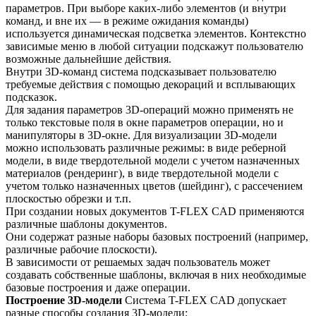
параметров. При выборе каких-либо элементов (и внутри
команд, и вне их — в режиме ожидания команды)
используется динамическая подсветка элементов. Контекстно
зависимые меню в любой ситуации подскажут пользователю
возможные дальнейшие действия.
Внутри 3D-команд система подсказывает пользователю
требуемые действия с помощью декораций и всплывающих
подсказок.
Для задания параметров 3D-операций можно применять не
только текстовые поля в окне параметров операции, но и
манипуляторы в 3D-окне. Для визуализации 3D-модели
можно использовать различные режимы: в виде реберной
модели, в виде твердотельной модели с учетом назначенных
материалов (рендеринг), в виде твердотельной модели с
учетом только назначенных цветов (шейдинг), с рассечением
плоскостью обрезки и т.п.
При создании новых документов T-FLEX CAD применяются
различные шаблоны документов.
Они содержат разные наборы базовых построений (например,
различные рабочие плоскости).
В зависимости от решаемых задач пользователь может
создавать собственные шаблоны, включая в них необходимые
базовые построения и даже операции.
Построение 3D-модели
Система T-FLEX CAD допускает
разные способы создания 3D-модели: