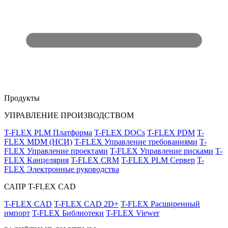
Продукты
УПРАВЛЕНИЕ ПРОИЗВОДСТВОМ
T-FLEX PLM Платформа
T-FLEX DOCs
T-FLEX PDM
T-
FLEX MDM (НСИ)
T-FLEX Управление требованиями
T-
FLEX Управление проектами
T-FLEX Управление рисками
T-
FLEX Канцелярия
T-FLEX CRM
T-FLEX PLM Сервер
T-
FLEX Электронные руководства
САПР T-FLEX CAD
T-FLEX CAD
T-FLEX CAD 2D+
T-FLEX Расширенный
импорт
T-FLEX Библиотеки
T-FLEX Viewer