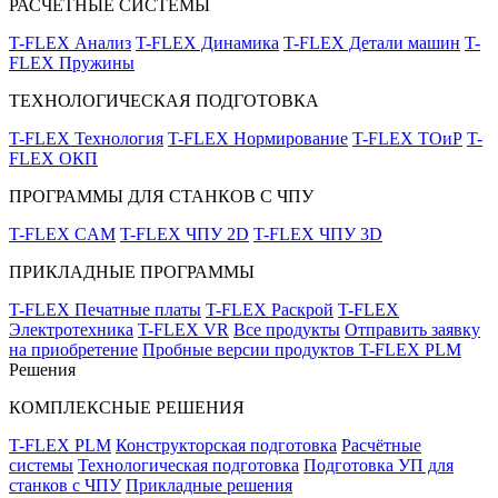
РАСЧЁТНЫЕ СИСТЕМЫ
T-FLEX Анализ
T-FLEX Динамика
T-FLEX Детали машин
T-
FLEX Пружины
ТЕХНОЛОГИЧЕСКАЯ ПОДГОТОВКА
T-FLEX Технология
T-FLEX Нормирование
T-FLEX ТОиР
T-
FLEX ОКП
ПРОГРАММЫ ДЛЯ СТАНКОВ С ЧПУ
T-FLEX CAM
T-FLEX ЧПУ 2D
T-FLEX ЧПУ 3D
ПРИКЛАДНЫЕ ПРОГРАММЫ
T-FLEX Печатные платы
T-FLEX Раскрой
T-FLEX
Электротехника
T-FLEX VR
Все продукты
Отправить заявку
на приобретение
Пробные версии продуктов T-FLEX PLM
Решения
КОМПЛЕКСНЫЕ РЕШЕНИЯ
T-FLEX PLM
Конструкторская подготовка
Расчётные
системы
Технологическая подготовка
Подготовка УП для
станков с ЧПУ
Прикладные решения