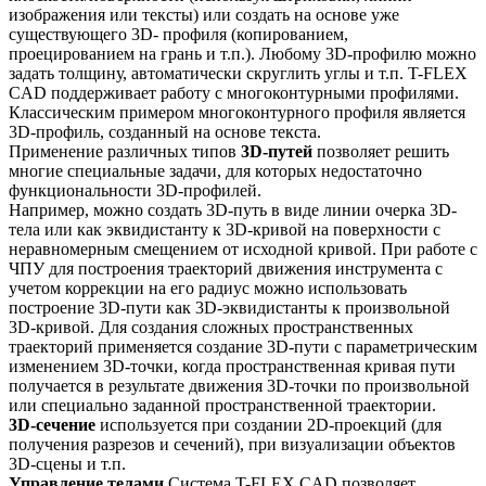
изображения или тексты) или создать на основе уже
существующего 3D- профиля (копированием,
проецированием на грань и т.п.). Любому 3D-профилю можно
задать толщину, автоматически скруглить углы и т.п. T-FLEX
CAD поддерживает работу с многоконтурными профилями.
Классическим примером многоконтурного профиля является
3D-профиль, созданный на основе текста.
Применение различных типов
3D-путей
позволяет решить
многие специальные задачи, для которых недостаточно
функциональности 3D-профилей.
Например, можно создать 3D-путь в виде линии очерка 3D-
тела или как эквидистанту к 3D-кривой на поверхности с
неравномерным смещением от исходной кривой. При работе с
ЧПУ для построения траекторий движения инструмента с
учетом коррекции на его радиус можно использовать
построение 3D-пути как 3D-эквидистанты к произвольной
3D-кривой. Для создания сложных пространственных
траекторий применяется создание 3D-пути с параметрическим
изменением 3D-точки, когда пространственная кривая пути
получается в результате движения 3D-точки по произвольной
или специально заданной пространственной траектории.
3D-сечение
используется при создании 2D-проекций (для
получения разрезов и сечений), при визуализации объектов
3D-сцены и т.п.
Управление телами
Система T-FLEX CAD позволяет