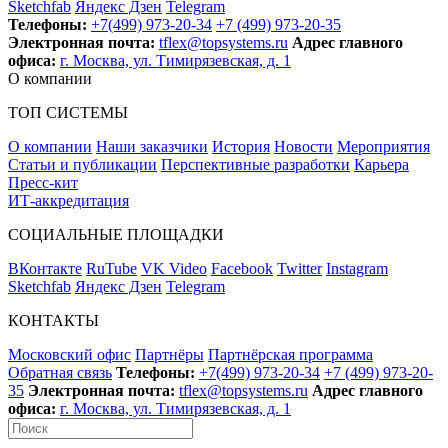
Sketchfab
Яндекс Дзен
Telegram
Телефоны:
+7(499) 973-20-34
+7 (499) 973-20-35
Электронная почта:
tflex@topsystems.ru
Адрес главного
офиса:
г. Москва, ул. Тимирязевская, д. 1
О компании
ТОП СИСТЕМЫ
О компании
Наши заказчики
История
Новости
Мероприятия
Статьи и публикации
Перспективные разработки
Карьера
Пресс-кит
ИТ-аккредитация
СОЦИАЛЬНЫЕ ПЛОЩАДКИ
ВКонтакте
RuTube
VK Video
Facebook
Twitter
Instagram
Sketchfab
Яндекс Дзен
Telegram
КОНТАКТЫ
Московский офис
Партнёры
Партнёрская программа
Обратная связь
Телефоны:
+7(499) 973-20-34
+7 (499) 973-20-
35
Электронная почта:
tflex@topsystems.ru
Адрес главного
офиса:
г. Москва, ул. Тимирязевская, д. 1