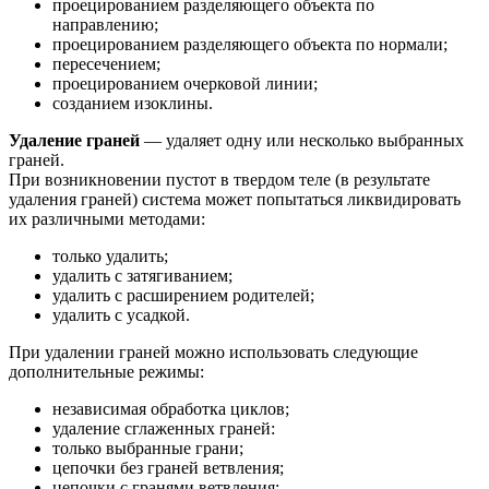
проецированием разделяющего объекта по
направлению;
проецированием разделяющего объекта по нормали;
пересечением;
проецированием очерковой линии;
созданием изоклины.
Удаление граней
— удаляет одну или несколько выбранных
граней.
При возникновении пустот в твердом теле (в результате
удаления граней) система может попытаться ликвидировать
их различными методами:
только удалить;
удалить с затягиванием;
удалить с расширением родителей;
удалить с усадкой.
При удалении граней можно использовать следующие
дополнительные режимы:
независимая обработка циклов;
удаление сглаженных граней:
только выбранные грани;
цепочки без граней ветвления;
цепочки с гранями ветвления;