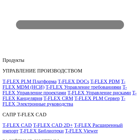
Продукты
УПРАВЛЕНИЕ ПРОИЗВОДСТВОМ
T-FLEX PLM Платформа
T-FLEX DOCs
T-FLEX PDM
T-
FLEX MDM (НСИ)
T-FLEX Управление требованиями
T-
FLEX Управление проектами
T-FLEX Управление рисками
T-
FLEX Канцелярия
T-FLEX CRM
T-FLEX PLM Сервер
T-
FLEX Электронные руководства
САПР T-FLEX CAD
T-FLEX CAD
T-FLEX CAD 2D+
T-FLEX Расширенный
импорт
T-FLEX Библиотеки
T-FLEX Viewer