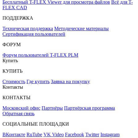
Бесплатный T-FLEX Viewer для просмотра файлов
Всё для T-
FLEX CAD
ПОДДЕРЖКА
Техническая поддержка
Методические материалы
Сертификация пользователей
ФОРУМ
Форум пользователей T-FLEX PLM
Купить
КУПИТЬ
Стоимость
Где купить
Заявка на покупку
Контакты
КОНТАКТЫ
Московский офис
Партнёры
Партнёрская программа
Обратная связь
СОЦИАЛЬНЫЕ ПЛОЩАДКИ
ВКонтакте
RuTube
VK Video
Facebook
Twitter
Instagram