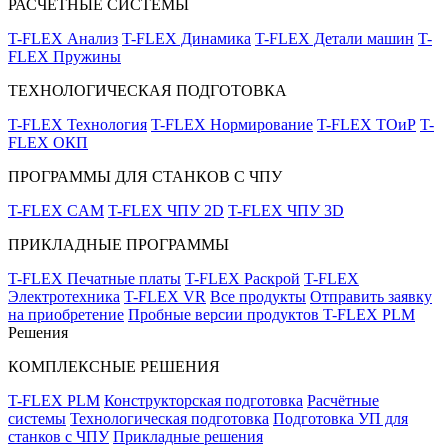
РАСЧЁТНЫЕ СИСТЕМЫ
T-FLEX Анализ
T-FLEX Динамика
T-FLEX Детали машин
T-
FLEX Пружины
ТЕХНОЛОГИЧЕСКАЯ ПОДГОТОВКА
T-FLEX Технология
T-FLEX Нормирование
T-FLEX ТОиР
T-
FLEX ОКП
ПРОГРАММЫ ДЛЯ СТАНКОВ С ЧПУ
T-FLEX CAM
T-FLEX ЧПУ 2D
T-FLEX ЧПУ 3D
ПРИКЛАДНЫЕ ПРОГРАММЫ
T-FLEX Печатные платы
T-FLEX Раскрой
T-FLEX
Электротехника
T-FLEX VR
Все продукты
Отправить заявку
на приобретение
Пробные версии продуктов T-FLEX PLM
Решения
КОМПЛЕКСНЫЕ РЕШЕНИЯ
T-FLEX PLM
Конструкторская подготовка
Расчётные
системы
Технологическая подготовка
Подготовка УП для
станков с ЧПУ
Прикладные решения