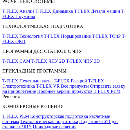
РАСЧЁТНЫЕ СИСТЕМЫ
T-FLEX Анализ
T-FLEX Динамика
T-FLEX Детали машин
T-
FLEX Пружины
ТЕХНОЛОГИЧЕСКАЯ ПОДГОТОВКА
T-FLEX Технология
T-FLEX Нормирование
T-FLEX ТОиР
T-
FLEX ОКП
ПРОГРАММЫ ДЛЯ СТАНКОВ С ЧПУ
T-FLEX CAM
T-FLEX ЧПУ 2D
T-FLEX ЧПУ 3D
ПРИКЛАДНЫЕ ПРОГРАММЫ
T-FLEX Печатные платы
T-FLEX Раскрой
T-FLEX
Электротехника
T-FLEX VR
Все продукты
Отправить заявку
на приобретение
Пробные версии продуктов T-FLEX PLM
Решения
КОМПЛЕКСНЫЕ РЕШЕНИЯ
T-FLEX PLM
Конструкторская подготовка
Расчётные
системы
Технологическая подготовка
Подготовка УП для
станков с ЧПУ
Прикладные решения