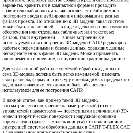
варианты, хранить их в компактной форме и проводить
сравнительный анализ, а также исключает необходимость
повторного ввода и дублирования информации в разных
файлах проекта. По отношению к 3D-модели такая система
может быть как внешней — в виде отдельного программного
обеспечения или отдельных табличных или текстовых
файлов, так и внутренней — в виде встроенных в
используемую для построения 3D-модели САПР редакторов
работы с переменными и базами данных, хранящих данные
непосредственно в файле 3D-модели. Можно применять
одновременно и внешние, и внутренние хранилища данных.
Для эффективной работы с системой обработки данных и
сама 3D-модель должна быть легко изменяемой: изменять
свои размеры, форму и структуру в необходимых пределах по
заданным значениям, что должно быть обеспечено
используемой для её построения САПР.
В данной статье, как пример такой 3D-модели,
рассматривается построение параметрической (то есть
управляемой параметрами — переменными величинами) 3D-
модели теоретической поверхности наружной обшивки
корпуса судна (далее — модель корпуса) с использованием
внутренней системы обработки данных в САПР T‑FLEX CAD
17 на начальном этапе проектирования судна.