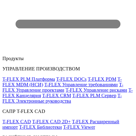
Продукты
УПРАВЛЕНИЕ ПРОИЗВОДСТВОМ
T-FLEX PLM Платформа
T-FLEX DOCs
T-FLEX PDM
T-
FLEX MDM (НСИ)
T-FLEX Управление требованиями
T-
FLEX Управление проектами
T-FLEX Управление рисками
T-
FLEX Канцелярия
T-FLEX CRM
T-FLEX PLM Сервер
T-
FLEX Электронные руководства
САПР T-FLEX CAD
T-FLEX CAD
T-FLEX CAD 2D+
T-FLEX Расширенный
импорт
T-FLEX Библиотеки
T-FLEX Viewer