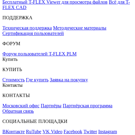
Бесплатный T-FLEX Viewer для просмотра файлов
Всё для T-
FLEX CAD
ПОДДЕРЖКА
Техническая поддержка
Методические материалы
Сертификация пользователей
ФОРУМ
Форум пользователей T-FLEX PLM
Купить
КУПИТЬ
Стоимость
Где купить
Заявка на покупку
Контакты
КОНТАКТЫ
Московский офис
Партнёры
Партнёрская программа
Обратная связь
СОЦИАЛЬНЫЕ ПЛОЩАДКИ
ВКонтакте
RuTube
VK Video
Facebook
Twitter
Instagram