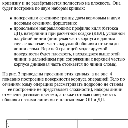
кривизну и не развёртывается полностью на плоскость. Она
будет построена по двум наборам кривых:
поперечным сечениям: транцу, двум кормовым и двум
носовым сечениям, форштевню;
продольным направляющим: профилю киля (батокса
ДП), ватерлинии при расчётной осадке (КВЛ), условной
палубной линии (днищевая часть корпуса в данном
случае включает часть наружной обшивки от киля до
линии слома. Верхней границей моделируемой
поверхности будет плоскость, находящаяся выше этой
линии; в дальнейшем при сопряжении с верхней частью
корпуса днищевая часть отсекается по линии слома).
На рис. 3 приведены проекции этих кривых, а на рис. 4
показано построение поверхности корпуса операцией Тело по
сечениям (саму операцию рассматривать подробно не станем
— её построение не представляет сложности), наборы линий
отмечены разными цветами, а также готовая поверхность
обшивки с этими линиями и плоскостями ОП и ДП.