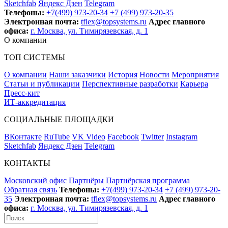
Sketchfab
Яндекс Дзен
Telegram
Телефоны:
+7(499) 973-20-34
+7 (499) 973-20-35
Электронная почта:
tflex@topsystems.ru
Адрес главного
офиса:
г. Москва, ул. Тимирязевская, д. 1
О компании
ТОП СИСТЕМЫ
О компании
Наши заказчики
История
Новости
Мероприятия
Статьи и публикации
Перспективные разработки
Карьера
Пресс-кит
ИТ-аккредитация
СОЦИАЛЬНЫЕ ПЛОЩАДКИ
ВКонтакте
RuTube
VK Video
Facebook
Twitter
Instagram
Sketchfab
Яндекс Дзен
Telegram
КОНТАКТЫ
Московский офис
Партнёры
Партнёрская программа
Обратная связь
Телефоны:
+7(499) 973-20-34
+7 (499) 973-20-
35
Электронная почта:
tflex@topsystems.ru
Адрес главного
офиса:
г. Москва, ул. Тимирязевская, д. 1