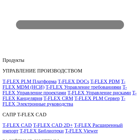
Продукты
УПРАВЛЕНИЕ ПРОИЗВОДСТВОМ
T-FLEX PLM Платформа
T-FLEX DOCs
T-FLEX PDM
T-
FLEX MDM (НСИ)
T-FLEX Управление требованиями
T-
FLEX Управление проектами
T-FLEX Управление рисками
T-
FLEX Канцелярия
T-FLEX CRM
T-FLEX PLM Сервер
T-
FLEX Электронные руководства
САПР T-FLEX CAD
T-FLEX CAD
T-FLEX CAD 2D+
T-FLEX Расширенный
импорт
T-FLEX Библиотеки
T-FLEX Viewer