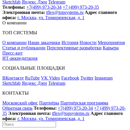
Sketchfab
Яндекс Дзен
Telegram
Телефоны:
+7(499) 973-20-34
+7 (499) 973-20-35
Электронная почта:
tflex@topsystems.ru
Адрес главного
офиса:
г. Москва, ул. Тимирязевская, д. 1
О компании
ТОП СИСТЕМЫ
О компании
Наши заказчики
История
Новости
Мероприятия
Статьи и публикации
Перспективные разработки
Карьера
Пресс-кит
ИТ-аккредитация
СОЦИАЛЬНЫЕ ПЛОЩАДКИ
ВКонтакте
RuTube
VK Video
Facebook
Twitter
Instagram
Sketchfab
Яндекс Дзен
Telegram
КОНТАКТЫ
Московский офис
Партнёры
Партнёрская программа
Обратная связь
Телефоны:
+7(499) 973-20-34
+7 (499) 973-20-
35
Электронная почта:
tflex@topsystems.ru
Адрес главного
офиса:
г. Москва, ул. Тимирязевская, д. 1