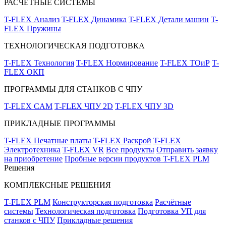
РАСЧЁТНЫЕ СИСТЕМЫ
T-FLEX Анализ
T-FLEX Динамика
T-FLEX Детали машин
T-
FLEX Пружины
ТЕХНОЛОГИЧЕСКАЯ ПОДГОТОВКА
T-FLEX Технология
T-FLEX Нормирование
T-FLEX ТОиР
T-
FLEX ОКП
ПРОГРАММЫ ДЛЯ СТАНКОВ С ЧПУ
T-FLEX CAM
T-FLEX ЧПУ 2D
T-FLEX ЧПУ 3D
ПРИКЛАДНЫЕ ПРОГРАММЫ
T-FLEX Печатные платы
T-FLEX Раскрой
T-FLEX
Электротехника
T-FLEX VR
Все продукты
Отправить заявку
на приобретение
Пробные версии продуктов T-FLEX PLM
Решения
КОМПЛЕКСНЫЕ РЕШЕНИЯ
T-FLEX PLM
Конструкторская подготовка
Расчётные
системы
Технологическая подготовка
Подготовка УП для
станков с ЧПУ
Прикладные решения