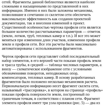
сетей. Фрагменты данной библиотеки являются наиболее
сложными и насыщенными по представленной в них
информации. Именно в них были заложены механизмы,
позволившие в сочетании со скелетом сети обеспечить
максимальную эффективность как создания проектной
документации, так и внесения изменений в проект.
Существенной особенностью чертежа профиля сети является
большое количество рассчитываемых параметров — отметок
(земли, лотков, труб, тепловых камер и т.п.). И все это может
меняться при изменении длин участков, изменении профиля
земли и профиля сети. Все эти расчеты были максимально
автоматизированы с использованием фрагментов.
Чертеж профиля сети представляет собой последовательный
набор элементов, в его верхней части показан профиль земли
и трасса трубы, в средней — таблица числовых параметров, а
внизу — схематическое изображение сети с условными
обозначениями поворотов, неподвижных опор,
компенсаторов, тепловых камер. В основу разработанных
фрагментов было положено несколько механизмов расчета.
Первоначальную информацию несет фрагмент скелета сети,
называемый «трассировка», в котором на странице «профиль»
показан профиль поверхности земли, построенный по
граничным точкам, в соответствии с планом сети. Фрагмент
элемента профиля имеет три узла привязки (рис. 5) — два из