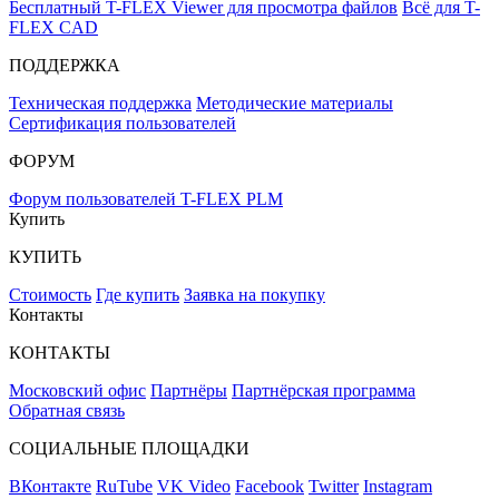
Бесплатный T-FLEX Viewer для просмотра файлов
Всё для T-
FLEX CAD
ПОДДЕРЖКА
Техническая поддержка
Методические материалы
Сертификация пользователей
ФОРУМ
Форум пользователей T-FLEX PLM
Купить
КУПИТЬ
Стоимость
Где купить
Заявка на покупку
Контакты
КОНТАКТЫ
Московский офис
Партнёры
Партнёрская программа
Обратная связь
СОЦИАЛЬНЫЕ ПЛОЩАДКИ
ВКонтакте
RuTube
VK Video
Facebook
Twitter
Instagram