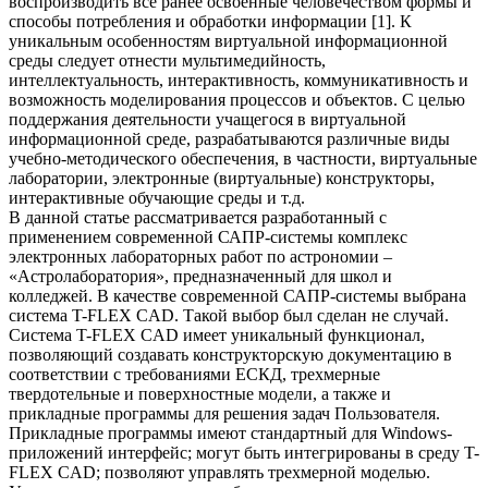
воспроизводить все ранее освоенные человечеством формы и
способы потребления и обработки информации [1]. К
уникальным особенностям виртуальной информационной
среды следует отнести мультимедийность,
интеллектуальность, интерактивность, коммуникативность и
возможность моделирования процессов и объектов. С целью
поддержания деятельности учащегося в виртуальной
информационной среде, разрабатываются различные виды
учебно-методического обеспечения, в частности, виртуальные
лаборатории, электронные (виртуальные) конструкторы,
интерактивные обучающие среды и т.д.
В данной статье рассматривается разработанный с
применением современной САПР-системы комплекс
электронных лабораторных работ по астрономии –
«Астролаборатория», предназначенный для школ и
колледжей. В качестве современной САПР-системы выбрана
система T-FLEX CAD. Такой выбор был сделан не случай.
Система T-FLEX CAD имеет уникальный функционал,
позволяющий создавать конструкторскую документацию в
соответствии с требованиями ЕСКД, трехмерные
твердотельные и поверхностные модели, а также и
прикладные программы для решения задач Пользователя.
Прикладные программы имеют стандартный для Windows-
приложений интерфейс; могут быть интегрированы в среду T-
FLEX CAD; позволяют управлять трехмерной моделью.