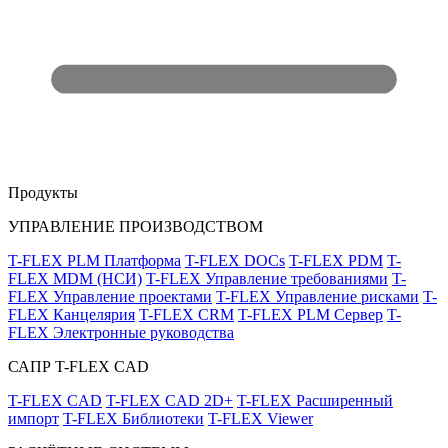
Продукты
УПРАВЛЕНИЕ ПРОИЗВОДСТВОМ
T-FLEX PLM Платформа
T-FLEX DOCs
T-FLEX PDM
T-
FLEX MDM (НСИ)
T-FLEX Управление требованиями
T-
FLEX Управление проектами
T-FLEX Управление рисками
T-
FLEX Канцелярия
T-FLEX CRM
T-FLEX PLM Сервер
T-
FLEX Электронные руководства
САПР T-FLEX CAD
T-FLEX CAD
T-FLEX CAD 2D+
T-FLEX Расширенный
импорт
T-FLEX Библиотеки
T-FLEX Viewer