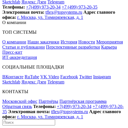
Sketchfab
Яндекс Дзен
Telegram
Телефоны:
+7(499) 973-20-34
+7 (499) 973-20-35
Электронная почта:
tflex@topsystems.ru
Адрес главного
офиса:
г. Москва, ул. Тимирязевская, д. 1
О компании
ТОП СИСТЕМЫ
О компании
Наши заказчики
История
Новости
Мероприятия
Статьи и публикации
Перспективные разработки
Карьера
Пресс-кит
ИТ-аккредитация
СОЦИАЛЬНЫЕ ПЛОЩАДКИ
ВКонтакте
RuTube
VK Video
Facebook
Twitter
Instagram
Sketchfab
Яндекс Дзен
Telegram
КОНТАКТЫ
Московский офис
Партнёры
Партнёрская программа
Обратная связь
Телефоны:
+7(499) 973-20-34
+7 (499) 973-20-
35
Электронная почта:
tflex@topsystems.ru
Адрес главного
офиса:
г. Москва, ул. Тимирязевская, д. 1