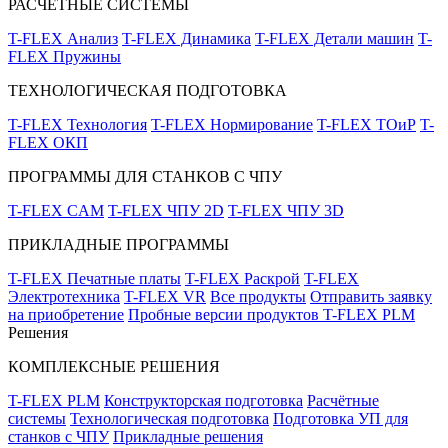
РАСЧЁТНЫЕ СИСТЕМЫ
T-FLEX Анализ
T-FLEX Динамика
T-FLEX Детали машин
T-
FLEX Пружины
ТЕХНОЛОГИЧЕСКАЯ ПОДГОТОВКА
T-FLEX Технология
T-FLEX Нормирование
T-FLEX ТОиР
T-
FLEX ОКП
ПРОГРАММЫ ДЛЯ СТАНКОВ С ЧПУ
T-FLEX CAM
T-FLEX ЧПУ 2D
T-FLEX ЧПУ 3D
ПРИКЛАДНЫЕ ПРОГРАММЫ
T-FLEX Печатные платы
T-FLEX Раскрой
T-FLEX
Электротехника
T-FLEX VR
Все продукты
Отправить заявку
на приобретение
Пробные версии продуктов T-FLEX PLM
Решения
КОМПЛЕКСНЫЕ РЕШЕНИЯ
T-FLEX PLM
Конструкторская подготовка
Расчётные
системы
Технологическая подготовка
Подготовка УП для
станков с ЧПУ
Прикладные решения