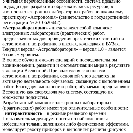
Учитывая перечисленные особенности, система идеально
подходит для разработки образовательных ресурсов, в
частности электронных лабораторных работ по школьному
практикуму «Астрономия» (свидетельство о государственной
регистрации № 2010620442).
«Астролаборатория»
- представляет собой комплекс
электронных лабораторных (практических) работ,
предназначенных для проведения практических занятий по
астрономии и астрофизике в школах, колледжах и ВУЗах.
Текущая версия «Астролаборатория» – версия 1.0 – является
базовым уровнем.
В основе обучения лежит сценарий о последовательном
возникновении, развитии и систематизации мира в результате
эволюции Вселенной. При знакомстве с основами
астрономии и астрофизики, основной упор делается на
активную деятельность обучаемых, связанную с выполнением
работ. Благодаря выполнению работ, обучаемые представляют
Вселенную как сверхсложную систему, состоящую их
множества подсистем.
Разработанный комплекс электронных лабораторных
(практических) работ имеет три отличительные особенности:
-
интерактивность
– в режиме реального времени
Пользователь моделирует опыты по наблюдению за
небесными телами, явлениями либо физическими эффектами,
моделирует работу приборов и выполняет расчеты (рисунок