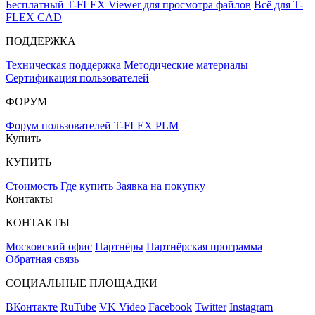
Бесплатный T-FLEX Viewer для просмотра файлов
Всё для T-
FLEX CAD
ПОДДЕРЖКА
Техническая поддержка
Методические материалы
Сертификация пользователей
ФОРУМ
Форум пользователей T-FLEX PLM
Купить
КУПИТЬ
Стоимость
Где купить
Заявка на покупку
Контакты
КОНТАКТЫ
Московский офис
Партнёры
Партнёрская программа
Обратная связь
СОЦИАЛЬНЫЕ ПЛОЩАДКИ
ВКонтакте
RuTube
VK Video
Facebook
Twitter
Instagram