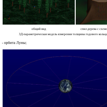
общий вид
спил дерева с схем
3Д-параметрическая модель измерения толщины годового кольц
- орбита Луны;