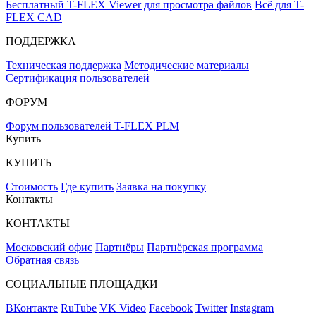
Бесплатный T-FLEX Viewer для просмотра файлов
Всё для T-
FLEX CAD
ПОДДЕРЖКА
Техническая поддержка
Методические материалы
Сертификация пользователей
ФОРУМ
Форум пользователей T-FLEX PLM
Купить
КУПИТЬ
Стоимость
Где купить
Заявка на покупку
Контакты
КОНТАКТЫ
Московский офис
Партнёры
Партнёрская программа
Обратная связь
СОЦИАЛЬНЫЕ ПЛОЩАДКИ
ВКонтакте
RuTube
VK Video
Facebook
Twitter
Instagram