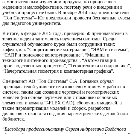
самостоятельным изучением продукта, но процесс шел
медленно и малоэффективно, поэтому речи о внедрении в
учебный процесс не было. В ноябре 2014 года представители
“Топ Системы”– Юг предложили провести бесплатные курсы
для педагогов университета.
В итоге, в феврале 2015 года, примерно 50 преподавателей в
течение недели занимались изучением системы. Среди
слушателей обучающего курса были сотрудники таких
кафедр, как “Сопротивление материалов”, “ЭВМ и системы”,
“САПР и поисковое конструирование”, “Машины и
технология литейного производства”, “Автоматизация
производственных процессов”, “Теплотехника и гидравлика”,
“Начертательная геометрия и компьютерная графика”.
Специалист АО “Топ Системы” С.А. Богданов обучал
преподавателей университета ключевым приемам работы в
системе, таким как создание чертежей и геометрических
моделей (на основе чертежей или с помощью основных
элементов и команд T-FLEX CAD), сборочных моделей, а
также параметризация моделей и сборок, разработка
диалоговых окон для создания параметрических деталей или
библиотек.
“
Благодаря профессионализму Сергея Андреевича Богданова