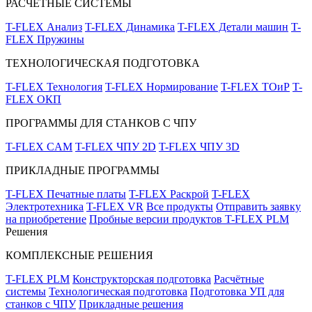
РАСЧЁТНЫЕ СИСТЕМЫ
T-FLEX Анализ
T-FLEX Динамика
T-FLEX Детали машин
T-
FLEX Пружины
ТЕХНОЛОГИЧЕСКАЯ ПОДГОТОВКА
T-FLEX Технология
T-FLEX Нормирование
T-FLEX ТОиР
T-
FLEX ОКП
ПРОГРАММЫ ДЛЯ СТАНКОВ С ЧПУ
T-FLEX CAM
T-FLEX ЧПУ 2D
T-FLEX ЧПУ 3D
ПРИКЛАДНЫЕ ПРОГРАММЫ
T-FLEX Печатные платы
T-FLEX Раскрой
T-FLEX
Электротехника
T-FLEX VR
Все продукты
Отправить заявку
на приобретение
Пробные версии продуктов T-FLEX PLM
Решения
КОМПЛЕКСНЫЕ РЕШЕНИЯ
T-FLEX PLM
Конструкторская подготовка
Расчётные
системы
Технологическая подготовка
Подготовка УП для
станков с ЧПУ
Прикладные решения