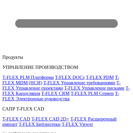
Продукты
УПРАВЛЕНИЕ ПРОИЗВОДСТВОМ
T-FLEX PLM Платформа
T-FLEX DOCs
T-FLEX PDM
T-
FLEX MDM (НСИ)
T-FLEX Управление требованиями
T-
FLEX Управление проектами
T-FLEX Управление рисками
T-
FLEX Канцелярия
T-FLEX CRM
T-FLEX PLM Сервер
T-
FLEX Электронные руководства
САПР T-FLEX CAD
T-FLEX CAD
T-FLEX CAD 2D+
T-FLEX Расширенный
импорт
T-FLEX Библиотеки
T-FLEX Viewer