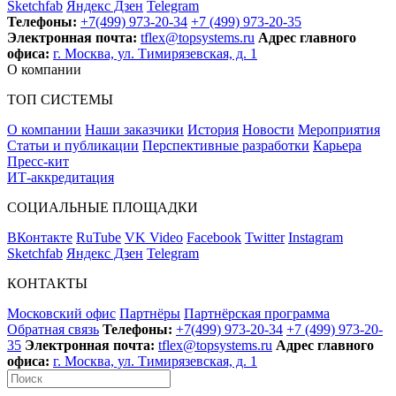
Sketchfab
Яндекс Дзен
Telegram
Телефоны:
+7(499) 973-20-34
+7 (499) 973-20-35
Электронная почта:
tflex@topsystems.ru
Адрес главного
офиса:
г. Москва, ул. Тимирязевская, д. 1
О компании
ТОП СИСТЕМЫ
О компании
Наши заказчики
История
Новости
Мероприятия
Статьи и публикации
Перспективные разработки
Карьера
Пресс-кит
ИТ-аккредитация
СОЦИАЛЬНЫЕ ПЛОЩАДКИ
ВКонтакте
RuTube
VK Video
Facebook
Twitter
Instagram
Sketchfab
Яндекс Дзен
Telegram
КОНТАКТЫ
Московский офис
Партнёры
Партнёрская программа
Обратная связь
Телефоны:
+7(499) 973-20-34
+7 (499) 973-20-
35
Электронная почта:
tflex@topsystems.ru
Адрес главного
офиса:
г. Москва, ул. Тимирязевская, д. 1