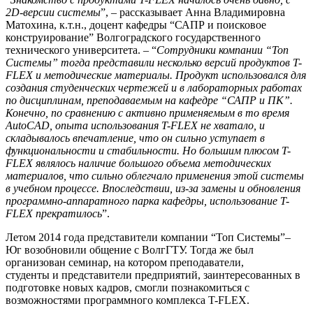
2D-версии системы
”, – рассказывает Анна Владимировна
Матохина, к.т.н., доцент кафедры “САПР и поисковое
конструирование” Волгоградского государственного
технического университета. – “
Сотрудники компании “Топ
Системы” тогда представили несколько версий продуктов T-
FLEX и методические материалы. Продукт использовался для
создания студенческих чертежей и в лабораторных работах
по дисциплинам, преподаваемым на кафедре “САПР и ПК”.
Конечно, по сравнению с активно применяемым в то время
AutoCAD, опыта использования T-FLEX не хватало, и
складывалось впечатление, что он сильно уступает в
функциональности и стабильности. Но большим плюсом T-
FLEX являлось наличие большого объема методических
материалов, что сильно облегчало применения этой системы
в учебном процессе. Впоследствии, из-за замены и обновления
программно-аппаратного парка кафедры, использование T-
FLEX прекратилось
”.
Летом 2014 года представители компании “Топ Системы”–
Юг возобновили общение с ВолгГТУ. Тогда же был
организован семинар, на котором преподаватели,
студенты и представители предприятий, заинтересованных в
подготовке новых кадров, смогли познакомиться с
возможностями программного комплекса T-FLEX.