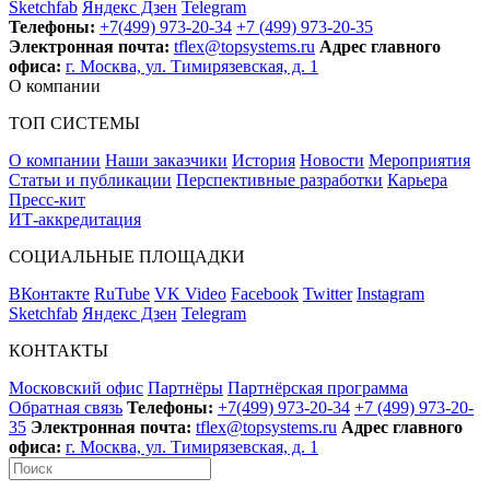
Sketchfab
Яндекс Дзен
Telegram
Телефоны:
+7(499) 973-20-34
+7 (499) 973-20-35
Электронная почта:
tflex@topsystems.ru
Адрес главного
офиса:
г. Москва, ул. Тимирязевская, д. 1
О компании
ТОП СИСТЕМЫ
О компании
Наши заказчики
История
Новости
Мероприятия
Статьи и публикации
Перспективные разработки
Карьера
Пресс-кит
ИТ-аккредитация
СОЦИАЛЬНЫЕ ПЛОЩАДКИ
ВКонтакте
RuTube
VK Video
Facebook
Twitter
Instagram
Sketchfab
Яндекс Дзен
Telegram
КОНТАКТЫ
Московский офис
Партнёры
Партнёрская программа
Обратная связь
Телефоны:
+7(499) 973-20-34
+7 (499) 973-20-
35
Электронная почта:
tflex@topsystems.ru
Адрес главного
офиса:
г. Москва, ул. Тимирязевская, д. 1