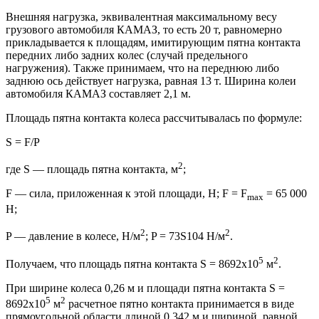
Внешняя нагрузка, эквивалентная максимальному весу
грузового автомобиля КАМАЗ, то есть 20 т, равномерно
прикладывается к площадям, имитирующим пятна контакта
передних либо задних колес (случай предельного
нагружения). Также принимаем, что на переднюю либо
заднюю ось действует нагрузка, равная 13 т. Ширина колеи
автомобиля КАМАЗ составляет 2,1 м.
Площадь пятна контакта колеса рассчитывалась по формуле:
S = F/P
2
где S — площадь пятна контакта, м
;
F — сила, приложенная к этой площади, Н; F = F
= 65 000
max
Н;
2
2
P — давление в колесе, Н/м
; P = 73Ѕ104 Н/м
.
5
2
Получаем, что площадь пятна контакта S = 8692х10
м
.
При ширине колеса 0,26 м и площади пятна контакта S =
5
2
8692х10
м
расчетное пятно контакта принимается в виде
прямоугольной области длиной 0,342 м и шириной, равной