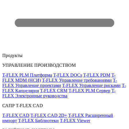
Продукты
УПРАВЛЕНИЕ ПРОИЗВОДСТВОМ
T-FLEX PLM Платформа
T-FLEX DOCs
T-FLEX PDM
T-
FLEX MDM (НСИ)
T-FLEX Управление требованиями
T-
FLEX Управление проектами
T-FLEX Управление рисками
T-
FLEX Канцелярия
T-FLEX CRM
T-FLEX PLM Сервер
T-
FLEX Электронные руководства
САПР T-FLEX CAD
T-FLEX CAD
T-FLEX CAD 2D+
T-FLEX Расширенный
импорт
T-FLEX Библиотеки
T-FLEX Viewer