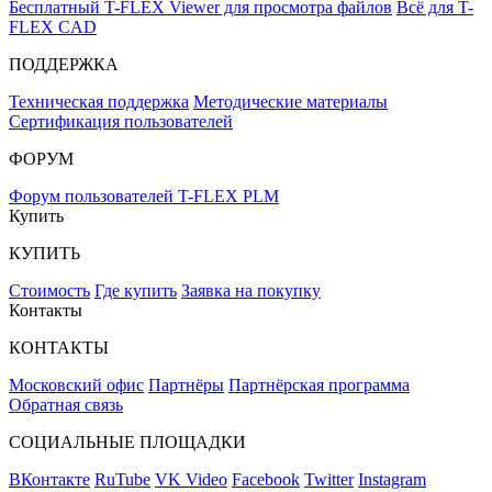
Бесплатный T-FLEX Viewer для просмотра файлов
Всё для T-
FLEX CAD
ПОДДЕРЖКА
Техническая поддержка
Методические материалы
Сертификация пользователей
ФОРУМ
Форум пользователей T-FLEX PLM
Купить
КУПИТЬ
Стоимость
Где купить
Заявка на покупку
Контакты
КОНТАКТЫ
Московский офис
Партнёры
Партнёрская программа
Обратная связь
СОЦИАЛЬНЫЕ ПЛОЩАДКИ
ВКонтакте
RuTube
VK Video
Facebook
Twitter
Instagram