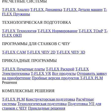
РАСЧЁТНЫЕ СИСТЕМЫ
T-FLEX Анализ
T-FLEX Динамика
T-FLEX Детали машин
T-
FLEX Пружины
ТЕХНОЛОГИЧЕСКАЯ ПОДГОТОВКА
T-FLEX Технология
T-FLEX Нормирование
T-FLEX ТОиР
T-
FLEX ОКП
ПРОГРАММЫ ДЛЯ СТАНКОВ С ЧПУ
T-FLEX CAM
T-FLEX ЧПУ 2D
T-FLEX ЧПУ 3D
ПРИКЛАДНЫЕ ПРОГРАММЫ
T-FLEX Печатные платы
T-FLEX Раскрой
T-FLEX
Электротехника
T-FLEX VR
Все продукты
Отправить заявку
на приобретение
Пробные версии продуктов T-FLEX PLM
Решения
КОМПЛЕКСНЫЕ РЕШЕНИЯ
T-FLEX PLM
Конструкторская подготовка
Расчётные
системы
Технологическая подготовка
Подготовка УП для
станков с ЧПУ
Прикладные решения