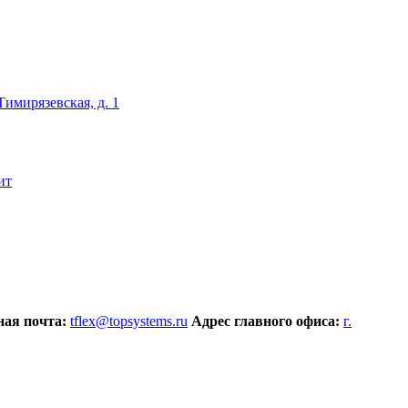
 Тимирязевская, д. 1
ит
ая почта:
tflex@topsystems.ru
Адрес главного офиса:
г.