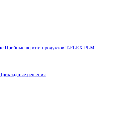
ие
Пробные версии продуктов T-FLEX PLM
Прикладные решения