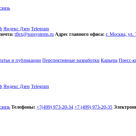
связь
b
Яндекс Дзен
Telegram
почта:
tflex@topsystems.ru
Адрес главного офиса:
г. Москва, ул.
татьи и публикации
Перспективные разработки
Карьера
Пресс-к
b
Яндекс Дзен
Telegram
связь
Телефоны:
+7(499) 973-20-34
+7 (499) 973-20-35
Электронн