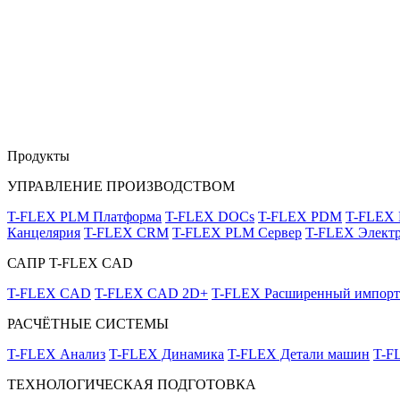
Продукты
УПРАВЛЕНИЕ ПРОИЗВОДСТВОМ
T-FLEX PLM Платформа
T-FLEX DOCs
T-FLEX PDM
T-FLEX
Канцелярия
T-FLEX CRM
T-FLEX PLM Сервер
T-FLEX Электр
САПР T-FLEX CAD
T-FLEX CAD
T-FLEX CAD 2D+
T-FLEX Расширенный импорт
РАСЧЁТНЫЕ СИСТЕМЫ
T-FLEX Анализ
T-FLEX Динамика
T-FLEX Детали машин
T-F
ТЕХНОЛОГИЧЕСКАЯ ПОДГОТОВКА