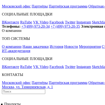
Московский офис
Партнёры
Партнёрская программа
Обратная 
СОЦИАЛЬНЫЕ ПЛОЩАДКИ
ВКонтакте
RuTube
VK Video
Facebook
Twitter
Instagram
Sketchfa
Телефоны:
+7(499) 973-20-34
+7 (499) 973-20-35
Электронная 
О компании
ТОП СИСТЕМЫ
О компании
Наши заказчики
История
Новости
Мероприятия
С
ИТ-аккредитация
СОЦИАЛЬНЫЕ ПЛОЩАДКИ
ВКонтакте
RuTube
VK Video
Facebook
Twitter
Instagram
Sketchfa
КОНТАКТЫ
Московский офис
Партнёры
Партнёрская программа
Обратная 
Москва, ул. Тимирязевская, д. 1
Продукты