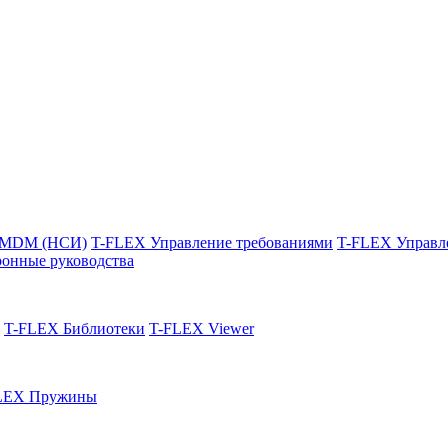
 MDM (НСИ)
T-FLEX Управление требованиями
T-FLEX Управл
онные руководства
T-FLEX Библиотеки
T-FLEX Viewer
LEX Пружины