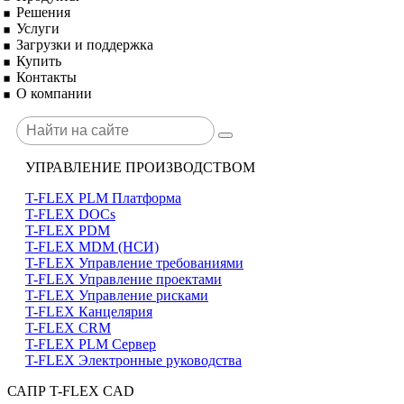
Решения
Услуги
Загрузки и поддержка
Купить
Контакты
О компании
УПРАВЛЕНИЕ ПРОИЗВОДСТВОМ
T-FLEX PLM Платформа
T-FLEX DOCs
T-FLEX PDM
T-FLEX MDM (НСИ)
T-FLEX Управление требованиями
T-FLEX Управление проектами
T-FLEX Управление рисками
T-FLEX Канцелярия
T-FLEX CRM
T-FLEX PLM Сервер
T-FLEX Электронные руководства
САПР T-FLEX CAD