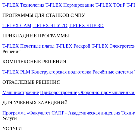
T-FLEX Технология
T-FLEX Нормирование
T-FLEX ТОиР
T-
ПРОГРАММЫ ДЛЯ СТАНКОВ С ЧПУ
T-FLEX CAM
T-FLEX ЧПУ 2D
T-FLEX ЧПУ 3D
ПРИКЛАДНЫЕ ПРОГРАММЫ
T-FLEX Печатные платы
T-FLEX Раскрой
T-FLEX Электротех
Решения
КОМПЛЕКСНЫЕ РЕШЕНИЯ
T-FLEX PLM
Конструкторская подготовка
Расчётные системы
ОТРАСЛЕВЫЕ РЕШЕНИЯ
Машиностроение
Приборостроение
Оборонно-промышленный 
ДЛЯ УЧЕБНЫХ ЗАВЕДЕНИЙ
Программа «Факультет САПР»
Академическая лицензия
Техни
Услуги
УСЛУГИ