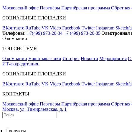
Московский офис
Партнёры
Партнёрская программа
Обратная 
СОЦИАЛЬНЫЕ ПЛОЩАДКИ
ВКонтакте
RuTube
VK Video
Facebook
Twitter
Instagram
Sketchfa
Телефоны:
+7(499) 973-20-34
+7 (499) 973-20-35
Электронная 
О компании
ТОП СИСТЕМЫ
О компании
Наши заказчики
История
Новости
Мероприятия
С
ИТ-аккредитация
СОЦИАЛЬНЫЕ ПЛОЩАДКИ
ВКонтакте
RuTube
VK Video
Facebook
Twitter
Instagram
Sketchfa
КОНТАКТЫ
Московский офис
Партнёры
Партнёрская программа
Обратная 
Москва, ул. Тимирязевская, д. 1
Продукты