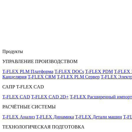
Продукты
УПРАВЛЕНИЕ ПРОИЗВОДСТВОМ
T-FLEX PLM Платформа
T-FLEX DOCs
T-FLEX PDM
T-FLEX
Канцелярия
T-FLEX CRM
T-FLEX PLM Сервер
T-FLEX Электр
САПР T-FLEX CAD
T-FLEX CAD
T-FLEX CAD 2D+
T-FLEX Расширенный импорт
РАСЧЁТНЫЕ СИСТЕМЫ
T-FLEX Анализ
T-FLEX Динамика
T-FLEX Детали машин
T-F
ТЕХНОЛОГИЧЕСКАЯ ПОДГОТОВКА