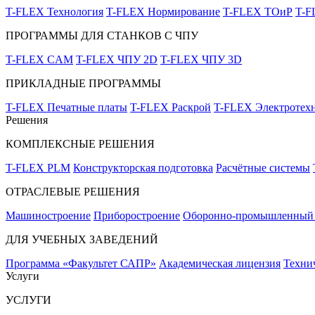
T-FLEX Технология
T-FLEX Нормирование
T-FLEX ТОиР
T-
ПРОГРАММЫ ДЛЯ СТАНКОВ С ЧПУ
T-FLEX CAM
T-FLEX ЧПУ 2D
T-FLEX ЧПУ 3D
ПРИКЛАДНЫЕ ПРОГРАММЫ
T-FLEX Печатные платы
T-FLEX Раскрой
T-FLEX Электротех
Решения
КОМПЛЕКСНЫЕ РЕШЕНИЯ
T-FLEX PLM
Конструкторская подготовка
Расчётные системы
ОТРАСЛЕВЫЕ РЕШЕНИЯ
Машиностроение
Приборостроение
Оборонно-промышленный 
ДЛЯ УЧЕБНЫХ ЗАВЕДЕНИЙ
Программа «Факультет САПР»
Академическая лицензия
Техни
Услуги
УСЛУГИ