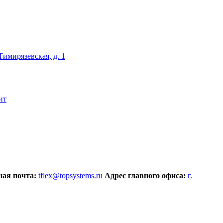
 Тимирязевская, д. 1
ит
ая почта:
tflex@topsystems.ru
Адрес главного офиса:
г.