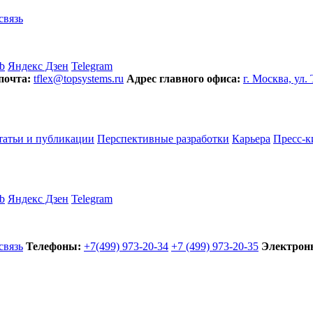
связь
b
Яндекс Дзен
Telegram
почта:
tflex@topsystems.ru
Адрес главного офиса:
г. Москва, ул.
татьи и публикации
Перспективные разработки
Карьера
Пресс-к
b
Яндекс Дзен
Telegram
связь
Телефоны:
+7(499) 973-20-34
+7 (499) 973-20-35
Электронн