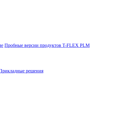
ие
Пробные версии продуктов T-FLEX PLM
Прикладные решения