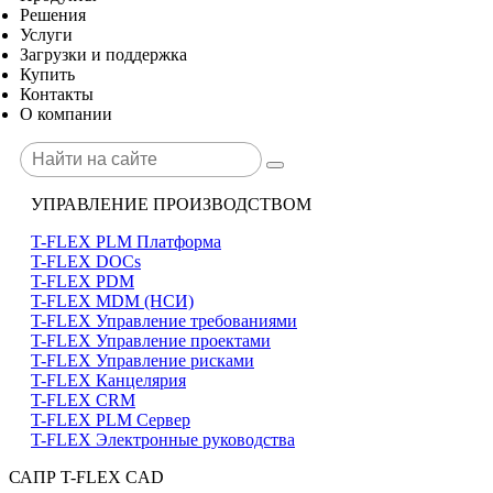
Решения
Услуги
Загрузки и поддержка
Купить
Контакты
О компании
УПРАВЛЕНИЕ ПРОИЗВОДСТВОМ
T-FLEX PLM Платформа
T-FLEX DOCs
T-FLEX PDM
T-FLEX MDM (НСИ)
T-FLEX Управление требованиями
T-FLEX Управление проектами
T-FLEX Управление рисками
T-FLEX Канцелярия
T-FLEX CRM
T-FLEX PLM Сервер
T-FLEX Электронные руководства
САПР T-FLEX CAD