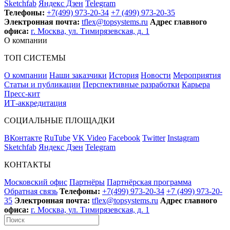
Sketchfab
Яндекс Дзен
Telegram
Телефоны:
+7(499) 973-20-34
+7 (499) 973-20-35
Электронная почта:
tflex@topsystems.ru
Адрес главного
офиса:
г. Москва, ул. Тимирязевская, д. 1
О компании
ТОП СИСТЕМЫ
О компании
Наши заказчики
История
Новости
Мероприятия
Статьи и публикации
Перспективные разработки
Карьера
Пресс-кит
ИТ-аккредитация
СОЦИАЛЬНЫЕ ПЛОЩАДКИ
ВКонтакте
RuTube
VK Video
Facebook
Twitter
Instagram
Sketchfab
Яндекс Дзен
Telegram
КОНТАКТЫ
Московский офис
Партнёры
Партнёрская программа
Обратная связь
Телефоны:
+7(499) 973-20-34
+7 (499) 973-20-
35
Электронная почта:
tflex@topsystems.ru
Адрес главного
офиса:
г. Москва, ул. Тимирязевская, д. 1