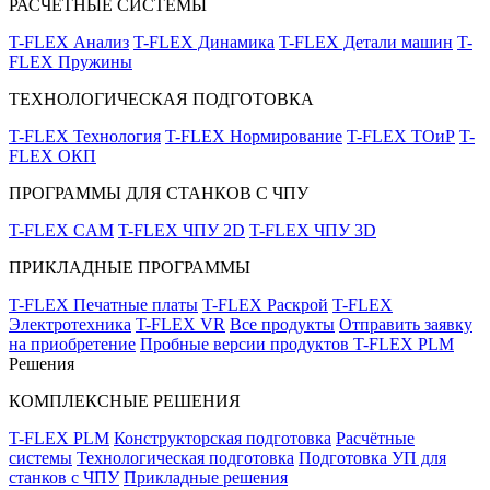
РАСЧЁТНЫЕ СИСТЕМЫ
T-FLEX Анализ
T-FLEX Динамика
T-FLEX Детали машин
T-
FLEX Пружины
ТЕХНОЛОГИЧЕСКАЯ ПОДГОТОВКА
T-FLEX Технология
T-FLEX Нормирование
T-FLEX ТОиР
T-
FLEX ОКП
ПРОГРАММЫ ДЛЯ СТАНКОВ С ЧПУ
T-FLEX CAM
T-FLEX ЧПУ 2D
T-FLEX ЧПУ 3D
ПРИКЛАДНЫЕ ПРОГРАММЫ
T-FLEX Печатные платы
T-FLEX Раскрой
T-FLEX
Электротехника
T-FLEX VR
Все продукты
Отправить заявку
на приобретение
Пробные версии продуктов T-FLEX PLM
Решения
КОМПЛЕКСНЫЕ РЕШЕНИЯ
T-FLEX PLM
Конструкторская подготовка
Расчётные
системы
Технологическая подготовка
Подготовка УП для
станков с ЧПУ
Прикладные решения