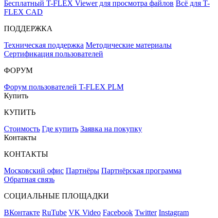
Бесплатный T-FLEX Viewer для просмотра файлов
Всё для T-
FLEX CAD
ПОДДЕРЖКА
Техническая поддержка
Методические материалы
Сертификация пользователей
ФОРУМ
Форум пользователей T-FLEX PLM
Купить
КУПИТЬ
Стоимость
Где купить
Заявка на покупку
Контакты
КОНТАКТЫ
Московский офис
Партнёры
Партнёрская программа
Обратная связь
СОЦИАЛЬНЫЕ ПЛОЩАДКИ
ВКонтакте
RuTube
VK Video
Facebook
Twitter
Instagram