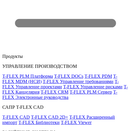
Продукты
УПРАВЛЕНИЕ ПРОИЗВОДСТВОМ
T-FLEX PLM Платформа
T-FLEX DOCs
T-FLEX PDM
T-
FLEX MDM (НСИ)
T-FLEX Управление требованиями
T-
FLEX Управление проектами
T-FLEX Управление рисками
T-
FLEX Канцелярия
T-FLEX CRM
T-FLEX PLM Сервер
T-
FLEX Электронные руководства
САПР T-FLEX CAD
T-FLEX CAD
T-FLEX CAD 2D+
T-FLEX Расширенный
импорт
T-FLEX Библиотеки
T-FLEX Viewer