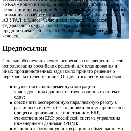
«УРАЛ» вошел в тройку лидеров по объему производства и
реализации продукции в России. Предприятие уделяет много
внимания разработке инновационных моделей автомобилей.
АЗ УРАЛ, г. Миасс, Челябинской области Уральского
федерального округа является градообразующим
предприятием. Сейчас на «УРАЛе» работает более 8000
человек.
Предпосылки
С целью обеспечения технологического суверенитета за счет
использования российских решений для планирования и
иных производственных задач было принято решение о
переходе на отечественное ПО. Для этого необходимо было:
осуществить одновременную миграцию
унаследованных данных из трех различных систем в
одну;
обеспечить бесперебойную параллельную работу в
различных системах без остановки бизнес-процессов и
процесса производства: иностранном ERP,
отечественном ERP, российской системе управления
инженерными данными (PDM);
выполнить бесшовную интеграцию и обмен данными