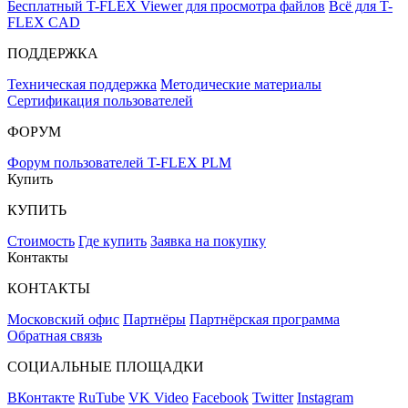
Бесплатный T-FLEX Viewer для просмотра файлов
Всё для T-
FLEX CAD
ПОДДЕРЖКА
Техническая поддержка
Методические материалы
Сертификация пользователей
ФОРУМ
Форум пользователей T-FLEX PLM
Купить
КУПИТЬ
Стоимость
Где купить
Заявка на покупку
Контакты
КОНТАКТЫ
Московский офис
Партнёры
Партнёрская программа
Обратная связь
СОЦИАЛЬНЫЕ ПЛОЩАДКИ
ВКонтакте
RuTube
VK Video
Facebook
Twitter
Instagram