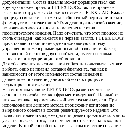
документации. Состав изделия может формироваться как
вручную в окне проекта T-FLEX DOCs, так и в процессе
разработки структуры сборки в системе T-FLEX CAD. Каждая
процедура вставки фрагмента в сборочный чертеж не только
формирует в чертеже или в 3D-модели нужное изображение,
но и автоматически вносит изменения в состав
проектируемого изделия. Надо отметить, что этот процесс не
столь очевиден, как кажется на первый взгляд. T-FLEX DOCs
представляет собой полнофункциональную систему
управления инженерными данными об изделии, и объект,
вставленный в состав другого объекта, имеет несколько
вариантов интерпретации этой вставки.
Для обеспечения максимальной гибкости пользователь может
выбрать одно из правил вставки фрагмента, так как в
зависимости от этого изменяются состав изделия и
дальнейшее поведение данного объекта в процессе
редактирования изделия.
На системном уровне T-FLEX DOCs различает четыре
основных способа вставки фрагментов-деталей. Первый из
них — вставка параметрической изменяемой модели. При
использовании данного метода происходит копирование
выбранного объекта в состав редактируемого изделия. Это
позволяет изменять параметры или редактировать деталь либо
узел, не опасаясь того, что изменения отразятся на исходной
модели. Второй способ вставки — автоматическое создание