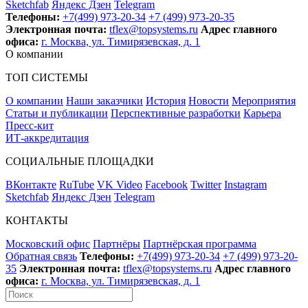
Sketchfab
Яндекс Дзен
Telegram
Телефоны:
+7(499) 973-20-34
+7 (499) 973-20-35
Электронная почта:
tflex@topsystems.ru
Адрес главного
офиса:
г. Москва, ул. Тимирязевская, д. 1
О компании
ТОП СИСТЕМЫ
О компании
Наши заказчики
История
Новости
Мероприятия
Статьи и публикации
Перспективные разработки
Карьера
Пресс-кит
ИТ-аккредитация
СОЦИАЛЬНЫЕ ПЛОЩАДКИ
ВКонтакте
RuTube
VK Video
Facebook
Twitter
Instagram
Sketchfab
Яндекс Дзен
Telegram
КОНТАКТЫ
Московский офис
Партнёры
Партнёрская программа
Обратная связь
Телефоны:
+7(499) 973-20-34
+7 (499) 973-20-
35
Электронная почта:
tflex@topsystems.ru
Адрес главного
офиса:
г. Москва, ул. Тимирязевская, д. 1