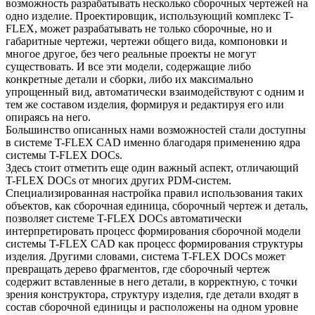
возможность разрабатывать несколько сборочных чертежей на
одно изделие. Проектировщик, использующий комплекс T-
FLEX, может разрабатывать не только сборочные, но и
габаритные чертежи, чертежи общего вида, компоновки и
многое другое, без чего реальные проекты не могут
существовать. И все эти модели, содержащие либо
конкретные детали и сборки, либо их максимально
упрощенный вид, автоматически взаимодействуют с одним и
тем же составом изделия, формируя и редактируя его или
опираясь на него.
Большинство описанных нами возможностей стали доступны
в системе T-FLEX CAD именно благодаря применению ядра
системы T-FLEX DOCs.
Здесь стоит отметить еще один важный аспект, отличающий
T-FLEX DOCs от многих других PDM-систем.
Специализированная настройка правил использования таких
объектов, как сборочная единица, сборочный чертеж и деталь,
позволяет системе T-FLEX DOCs автоматически
интерпретировать процесс формирования сборочной модели
системы T-FLEX CAD как процесс формирования структуры
изделия. Другими словами, система T-FLEX DOCs может
превращать дерево фрагментов, где сборочный чертеж
содержит вставленные в него детали, в корректную, с точки
зрения конструктора, структуру изделия, где детали входят в
состав сборочной единицы и расположены на одном уровне