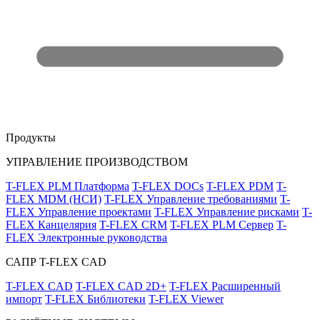
Продукты
УПРАВЛЕНИЕ ПРОИЗВОДСТВОМ
T-FLEX PLM Платформа
T-FLEX DOCs
T-FLEX PDM
T-
FLEX MDM (НСИ)
T-FLEX Управление требованиями
T-
FLEX Управление проектами
T-FLEX Управление рисками
T-
FLEX Канцелярия
T-FLEX CRM
T-FLEX PLM Сервер
T-
FLEX Электронные руководства
САПР T-FLEX CAD
T-FLEX CAD
T-FLEX CAD 2D+
T-FLEX Расширенный
импорт
T-FLEX Библиотеки
T-FLEX Viewer