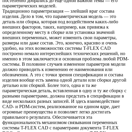
постепенно добрались до еще одной важной темы — его
параметрических моделей.
Традиционно параметризация — злейший враг состава
изделия. Дело в том, что параметрическая модель — это
деталь или сборка, которая под воздействием каких-либо
внешних факторов, таких, например, как привязка к
определенному месту в сборке или установка значений
внешних переменных, может изменить свои параметры,
размеры или даже состав. Это, конечно, красиво и очень
удобно, на этих возможностях системы T-FLEX CAD
построено немало интереснейших технических решений, но
именно в этом заключается и основная проблема любой PDM-
системы. В половине случаев изменение параметров модели
должно приводить к изменению ее наименования или
обозначения. А это с точки зрения спецификации и состава
изделия вообще есть замена одной детали или сборки другой
деталью или сборкой. Более того, одна и та же
параметрическая деталь, вставленная в одну и ту же сборку с
разными параметрами, должна предстать в спецификации в
виде нескольких разных записей. И здесь взаимодействие
CAD- и PDM-систем, реализованное на едином ядре, дает
огромные преимущества и позволяет легко достигать
правильного результата. Обеспечивается эта
функциональность механизмом связывания переменных
системы T-FLEX CAD с параметрами документа T-FLEX