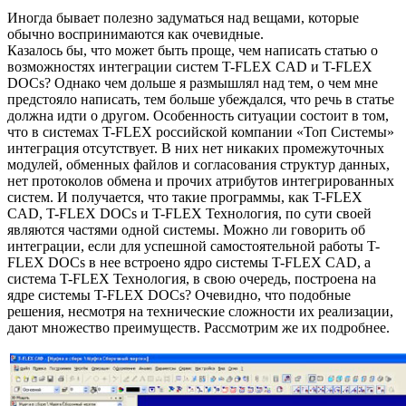
Иногда бывает полезно задуматься над вещами, которые
обычно воспринимаются как очевидные.
Казалось бы, что может быть проще, чем написать статью о
возможностях интеграции систем T-FLEX CAD и T-FLEX
DOCs? Однако чем дольше я размышлял над тем, о чем мне
предстояло написать, тем больше убеждался, что речь в статье
должна идти о другом. Особенность ситуации состоит в том,
что в системах T-FLEX российской компании «Топ Системы»
интеграция отсутствует. В них нет никаких промежуточных
модулей, обменных файлов и согласования структур данных,
нет протоколов обмена и прочих атрибутов интегрированных
систем. И получается, что такие программы, как T-FLEX
CAD, T-FLEX DOCs и T-FLEX Технология, по сути своей
являются частями одной системы. Можно ли говорить об
интеграции, если для успешной самостоятельной работы T-
FLEX DOCs в нее встроено ядро системы T-FLEX CAD, а
система T-FLEX Технология, в свою очередь, построена на
ядре системы T-FLEX DOCs? Очевидно, что подобные
решения, несмотря на технические сложности их реализации,
дают множество преимуществ. Рассмотрим же их подробнее.