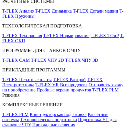
РАСЧЁТНЫЕ СИСТЕМЫ
T-FLEX Анализ
T-FLEX Динамика
T-FLEX Детали машин
T-
FLEX Пружины
ТЕХНОЛОГИЧЕСКАЯ ПОДГОТОВКА
T-FLEX Технология
T-FLEX Нормирование
T-FLEX ТОиР
T-
FLEX ОКП
ПРОГРАММЫ ДЛЯ СТАНКОВ С ЧПУ
T-FLEX CAM
T-FLEX ЧПУ 2D
T-FLEX ЧПУ 3D
ПРИКЛАДНЫЕ ПРОГРАММЫ
T-FLEX Печатные платы
T-FLEX Раскрой
T-FLEX
Электротехника
T-FLEX VR
Все продукты
Отправить заявку
на приобретение
Пробные версии продуктов T-FLEX PLM
Решения
КОМПЛЕКСНЫЕ РЕШЕНИЯ
T-FLEX PLM
Конструкторская подготовка
Расчётные
системы
Технологическая подготовка
Подготовка УП для
станков с ЧПУ
Прикладные решения