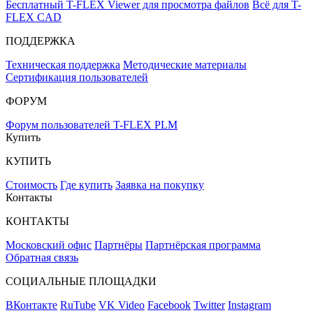
Бесплатный T-FLEX Viewer для просмотра файлов
Всё для T-
FLEX CAD
ПОДДЕРЖКА
Техническая поддержка
Методические материалы
Сертификация пользователей
ФОРУМ
Форум пользователей T-FLEX PLM
Купить
КУПИТЬ
Стоимость
Где купить
Заявка на покупку
Контакты
КОНТАКТЫ
Московский офис
Партнёры
Партнёрская программа
Обратная связь
СОЦИАЛЬНЫЕ ПЛОЩАДКИ
ВКонтакте
RuTube
VK Video
Facebook
Twitter
Instagram