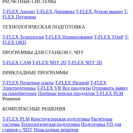
РАСЧЁТНЫЕ СИСТЕМЫ
T-FLEX Анализ
T-FLEX Динамика
T-FLEX Детали машин
T-
FLEX Пружины
ТЕХНОЛОГИЧЕСКАЯ ПОДГОТОВКА
T-FLEX Технология
T-FLEX Нормирование
T-FLEX ТОиР
T-
FLEX ОКП
ПРОГРАММЫ ДЛЯ СТАНКОВ С ЧПУ
T-FLEX CAM
T-FLEX ЧПУ 2D
T-FLEX ЧПУ 3D
ПРИКЛАДНЫЕ ПРОГРАММЫ
T-FLEX Печатные платы
T-FLEX Раскрой
T-FLEX
Электротехника
T-FLEX VR
Все продукты
Отправить заявку
на приобретение
Пробные версии продуктов T-FLEX PLM
Решения
КОМПЛЕКСНЫЕ РЕШЕНИЯ
T-FLEX PLM
Конструкторская подготовка
Расчётные
системы
Технологическая подготовка
Подготовка УП для
станков с ЧПУ
Прикладные решения