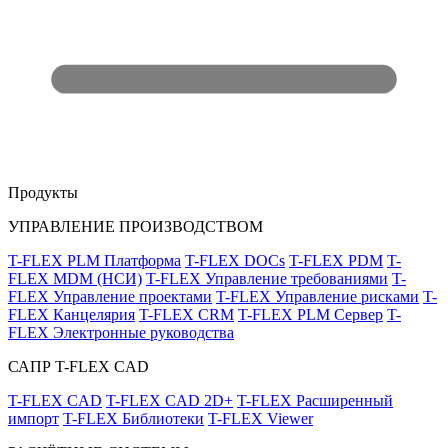
Продукты
УПРАВЛЕНИЕ ПРОИЗВОДСТВОМ
T-FLEX PLM Платформа
T-FLEX DOCs
T-FLEX PDM
T-
FLEX MDM (НСИ)
T-FLEX Управление требованиями
T-
FLEX Управление проектами
T-FLEX Управление рисками
T-
FLEX Канцелярия
T-FLEX CRM
T-FLEX PLM Сервер
T-
FLEX Электронные руководства
САПР T-FLEX CAD
T-FLEX CAD
T-FLEX CAD 2D+
T-FLEX Расширенный
импорт
T-FLEX Библиотеки
T-FLEX Viewer