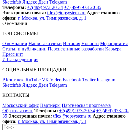
Sketchfab
Яндекс Дзен
Telegram
Телефоны:
+7(499) 973-20-34
+7 (499) 973-20-35
Электронная почта:
tflex@topsystems.ru
Адрес главного
офиса:
г. Москва, ул. Тимирязевская, д. 1
О компании
ТОП СИСТЕМЫ
О компании
Наши заказчики
История
Новости
Мероприятия
Статьи и публикации
Перспективные разработки
Карьера
Пресс-кит
ИТ-аккредитация
СОЦИАЛЬНЫЕ ПЛОЩАДКИ
ВКонтакте
RuTube
VK Video
Facebook
Twitter
Instagram
Sketchfab
Яндекс Дзен
Telegram
КОНТАКТЫ
Московский офис
Партнёры
Партнёрская программа
Обратная связь
Телефоны:
+7(499) 973-20-34
+7 (499) 973-20-
35
Электронная почта:
tflex@topsystems.ru
Адрес главного
офиса:
г. Москва, ул. Тимирязевская, д. 1