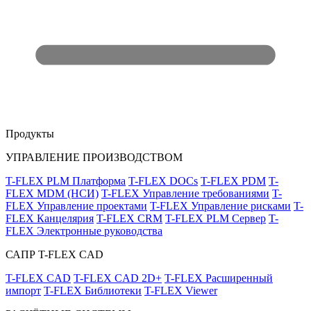
Продукты
УПРАВЛЕНИЕ ПРОИЗВОДСТВОМ
T-FLEX PLM Платформа
T-FLEX DOCs
T-FLEX PDM
T-
FLEX MDM (НСИ)
T-FLEX Управление требованиями
T-
FLEX Управление проектами
T-FLEX Управление рисками
T-
FLEX Канцелярия
T-FLEX CRM
T-FLEX PLM Сервер
T-
FLEX Электронные руководства
САПР T-FLEX CAD
T-FLEX CAD
T-FLEX CAD 2D+
T-FLEX Расширенный
импорт
T-FLEX Библиотеки
T-FLEX Viewer