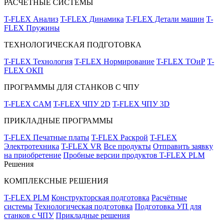
РАСЧЁТНЫЕ СИСТЕМЫ
T-FLEX Анализ
T-FLEX Динамика
T-FLEX Детали машин
T-
FLEX Пружины
ТЕХНОЛОГИЧЕСКАЯ ПОДГОТОВКА
T-FLEX Технология
T-FLEX Нормирование
T-FLEX ТОиР
T-
FLEX ОКП
ПРОГРАММЫ ДЛЯ СТАНКОВ С ЧПУ
T-FLEX CAM
T-FLEX ЧПУ 2D
T-FLEX ЧПУ 3D
ПРИКЛАДНЫЕ ПРОГРАММЫ
T-FLEX Печатные платы
T-FLEX Раскрой
T-FLEX
Электротехника
T-FLEX VR
Все продукты
Отправить заявку
на приобретение
Пробные версии продуктов T-FLEX PLM
Решения
КОМПЛЕКСНЫЕ РЕШЕНИЯ
T-FLEX PLM
Конструкторская подготовка
Расчётные
системы
Технологическая подготовка
Подготовка УП для
станков с ЧПУ
Прикладные решения