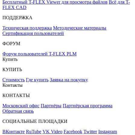
Бесплатный T-FLEX Viewer для просмотра файлов
Всё для T-
FLEX CAD
ПОДДЕРЖКА
Техническая поддержка
Методические материалы
Сертификация пользователей
ФОРУМ
Форум пользователей T-FLEX PLM
Купить
КУПИТЬ
Стоимость
Где купить
Заявка на покупку
Контакты
КОНТАКТЫ
Московский офис
Партнёры
Партнёрская программа
Обратная связь
СОЦИАЛЬНЫЕ ПЛОЩАДКИ
ВКонтакте
RuTube
VK Video
Facebook
Twitter
Instagram