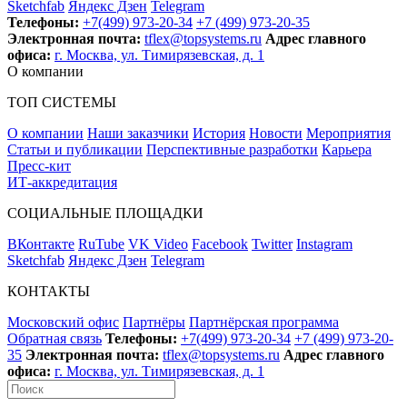
Sketchfab
Яндекс Дзен
Telegram
Телефоны:
+7(499) 973-20-34
+7 (499) 973-20-35
Электронная почта:
tflex@topsystems.ru
Адрес главного
офиса:
г. Москва, ул. Тимирязевская, д. 1
О компании
ТОП СИСТЕМЫ
О компании
Наши заказчики
История
Новости
Мероприятия
Статьи и публикации
Перспективные разработки
Карьера
Пресс-кит
ИТ-аккредитация
СОЦИАЛЬНЫЕ ПЛОЩАДКИ
ВКонтакте
RuTube
VK Video
Facebook
Twitter
Instagram
Sketchfab
Яндекс Дзен
Telegram
КОНТАКТЫ
Московский офис
Партнёры
Партнёрская программа
Обратная связь
Телефоны:
+7(499) 973-20-34
+7 (499) 973-20-
35
Электронная почта:
tflex@topsystems.ru
Адрес главного
офиса:
г. Москва, ул. Тимирязевская, д. 1