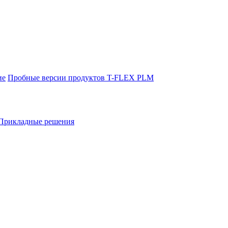
ие
Пробные версии продуктов T-FLEX PLM
Прикладные решения