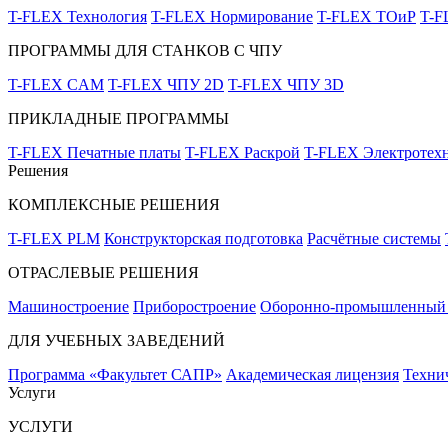
T-FLEX Технология
T-FLEX Нормирование
T-FLEX ТОиР
T-
ПРОГРАММЫ ДЛЯ СТАНКОВ С ЧПУ
T-FLEX CAM
T-FLEX ЧПУ 2D
T-FLEX ЧПУ 3D
ПРИКЛАДНЫЕ ПРОГРАММЫ
T-FLEX Печатные платы
T-FLEX Раскрой
T-FLEX Электротех
Решения
КОМПЛЕКСНЫЕ РЕШЕНИЯ
T-FLEX PLM
Конструкторская подготовка
Расчётные системы
ОТРАСЛЕВЫЕ РЕШЕНИЯ
Машиностроение
Приборостроение
Оборонно-промышленный 
ДЛЯ УЧЕБНЫХ ЗАВЕДЕНИЙ
Программа «Факультет САПР»
Академическая лицензия
Техни
Услуги
УСЛУГИ