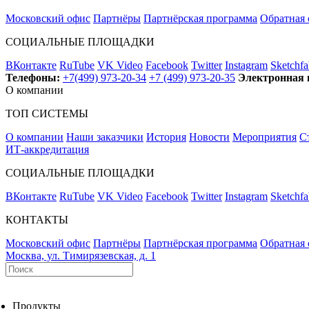
Московский офис
Партнёры
Партнёрская программа
Обратная 
СОЦИАЛЬНЫЕ ПЛОЩАДКИ
ВКонтакте
RuTube
VK Video
Facebook
Twitter
Instagram
Sketchfa
Телефоны:
+7(499) 973-20-34
+7 (499) 973-20-35
Электронная 
О компании
ТОП СИСТЕМЫ
О компании
Наши заказчики
История
Новости
Мероприятия
С
ИТ-аккредитация
СОЦИАЛЬНЫЕ ПЛОЩАДКИ
ВКонтакте
RuTube
VK Video
Facebook
Twitter
Instagram
Sketchfa
КОНТАКТЫ
Московский офис
Партнёры
Партнёрская программа
Обратная 
Москва, ул. Тимирязевская, д. 1
Продукты