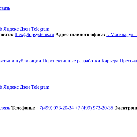
связь
b
Яндекс Дзен
Telegram
почта:
tflex@topsystems.ru
Адрес главного офиса:
г. Москва, ул.
татьи и публикации
Перспективные разработки
Карьера
Пресс-к
b
Яндекс Дзен
Telegram
связь
Телефоны:
+7(499) 973-20-34
+7 (499) 973-20-35
Электронн