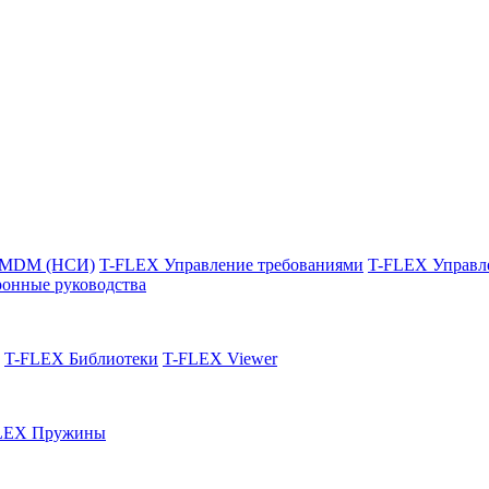
 MDM (НСИ)
T-FLEX Управление требованиями
T-FLEX Управл
онные руководства
T-FLEX Библиотеки
T-FLEX Viewer
LEX Пружины