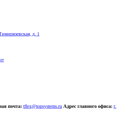
 Тимирязевская, д. 1
ит
ая почта:
tflex@topsystems.ru
Адрес главного офиса:
г.