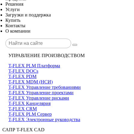
Решения
Услуги
Загрузки и поддержка
Купить
Контакты
О компании
УПРАВЛЕНИЕ ПРОИЗВОДСТВОМ
T-FLEX PLM Платформа
T-FLEX DOCs
T-FLEX PDM
T-FLEX MDM (НСИ)
T-FLEX Управление требованиями
T-FLEX Управление проектами
T-FLEX Управление рисками
T-FLEX Канцелярия
T-FLEX CRM
T-FLEX PLM Сервер
T-FLEX Электронные руководства
САПР T-FLEX CAD