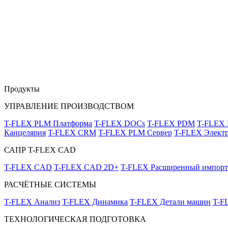
Продукты
УПРАВЛЕНИЕ ПРОИЗВОДСТВОМ
T-FLEX PLM Платформа
T-FLEX DOCs
T-FLEX PDM
T-FLEX
Канцелярия
T-FLEX CRM
T-FLEX PLM Сервер
T-FLEX Электр
САПР T-FLEX CAD
T-FLEX CAD
T-FLEX CAD 2D+
T-FLEX Расширенный импорт
РАСЧЁТНЫЕ СИСТЕМЫ
T-FLEX Анализ
T-FLEX Динамика
T-FLEX Детали машин
T-F
ТЕХНОЛОГИЧЕСКАЯ ПОДГОТОВКА