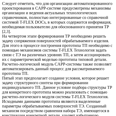
Следует отметить, что для организации автоматизированного
проектирования в CAPP-системе предусмотрены механизмы
организации и ведения актуальных технологических
справочников, полностью интегрированные со справочной
системой T-FLEX DOCs, в которых содержится информация,
необходимая пользователю для обоснованного принятия ТР
[2,3].
На четвертом этапе формирования ТР необходимо решить
задачу сопряжения поверхностей обрабатываемого изделия.
Для этого в процессе построения прототипа ТП необходимо с
помощью механизмов системы T-FLEX Технология задать
связи с ТЭ на различных уровнях ТП, а затем ассоциировать
их с параметрической моделью прототипа типовой детали.
Расчетно-логический модуль CAPP-системы также позволяет
автоматизировать данный процесс для рассматриваемого
прототипа ТП.
Пятый этап предполагает создание условия, которое решает
задачу структурного синтеза при формировании
индивидуального ТП. Данное условие подбора структуры ТР
для конкретного прототипа можно реализовать с помощью
расчетно-логического модуля системы T-FLEX Технология.
Исходными данными прототипа являются выделенные
параметры обрабатываемых поверхностей ТЭ. Созданный
механизм посредством сравнения набора ТЭ, имеющегося в
конструкции конкретной детали, удаляет избыточную