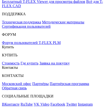
Бесплатный T-FLEX Viewer для просмотра файлов
Всё для T-
FLEX CAD
ПОДДЕРЖКА
Техническая поддержка
Методические материалы
Сертификация пользователей
ФОРУМ
Форум пользователей T-FLEX PLM
Купить
КУПИТЬ
Стоимость
Где купить
Заявка на покупку
Контакты
КОНТАКТЫ
Московский офис
Партнёры
Партнёрская программа
Обратная связь
СОЦИАЛЬНЫЕ ПЛОЩАДКИ
ВКонтакте
RuTube
VK Video
Facebook
Twitter
Instagram