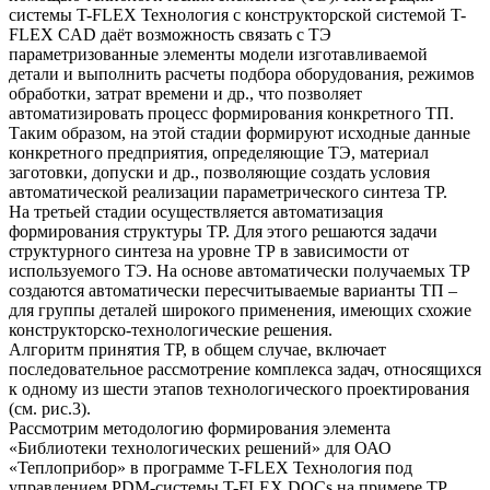
системы T-FLEX Технология с конструкторской системой T-
FLEX CAD даёт возможность связать с ТЭ
параметризованные элементы модели изготавливаемой
детали и выполнить расчеты подбора оборудования, режимов
обработки, затрат времени и др., что позволяет
автоматизировать процесс формирования конкретного ТП.
Таким образом, на этой стадии формируют исходные данные
конкретного предприятия, определяющие ТЭ, материал
заготовки, допуски и др., позволяющие создать условия
автоматической реализации параметрического синтеза ТР.
На третьей стадии осуществляется автоматизация
формирования структуры ТР. Для этого решаются задачи
структурного синтеза на уровне ТР в зависимости от
используемого ТЭ. На основе автоматически получаемых ТР
создаются автоматически пересчитываемые варианты ТП –
для группы деталей широкого применения, имеющих схожие
конструкторско-технологические решения.
Алгоритм принятия ТР, в общем случае, включает
последовательное рассмотрение комплекса задач, относящихся
к одному из шести этапов технологического проектирования
(см. рис.3).
Рассмотрим методологию формирования элемента
«Библиотеки технологических решений» для ОАО
«Теплоприбор» в программе T-FLEX Технология под
управлением PDM-системы T-FLEX DOCs на примере ТР