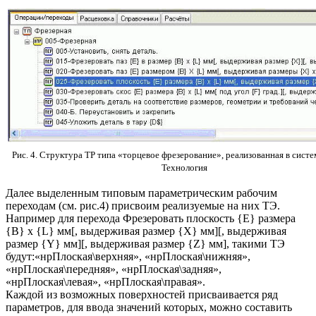
Рис. 4. Структура ТР типа «торцевое фрезерование», реализованная в сист
Технология
Далее выделенным типовым параметрическим рабочим
переходам (см. рис.4) присвоим реализуемые на них ТЭ.
Например для перехода Фрезеровать плоскость {E} размера
{B} x {L} мм[, выдерживая размер {X} мм][, выдерживая
размер {Y} мм][, выдерживая размер {Z} мм], такими ТЭ
будут:«нрПлоская\верхняя», «нрПлоская\нижняя»,
«нрПлоская\передняя», «нрПлоская\задняя»,
«нрПлоская\левая», «нрПлоская\правая».
Каждой из возможных поверхностей присваивается ряд
параметров, для ввода значений которых, можно составить