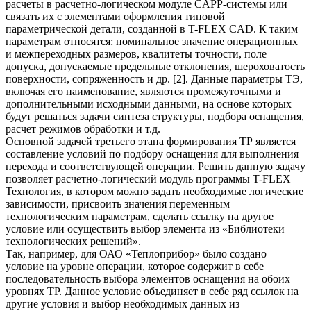
расчеты в расчетно-логическом модуле CAPP-системы или
связать их с элементами оформления типовой
параметрической детали, созданной в T-FLEX CAD. К таким
параметрам относятся: номинальное значение операционных
и межпереходных размеров, квалитеты точности, поле
допуска, допускаемые предельные отклонения, шероховатость
поверхности, сопряженность и др. [2]. Данные параметры ТЭ,
включая его наименование, являются промежуточными и
дополнительными исходными данными, на основе которых
будут решаться задачи синтеза структуры, подбора оснащения,
расчет режимов обработки и т.д.
Основной задачей третьего этапа формирования ТР является
составление условий по подбору оснащения для выполнения
перехода и соответствующей операции. Решить данную задачу
позволяет расчетно-логический модуль программы T-FLEX
Технология, в котором можно задать необходимые логические
зависимости, присвоить значения переменным
технологическим параметрам, сделать ссылку на другое
условие или осуществить выбор элемента из «Библиотеки
технологических решений».
Так, например, для ОАО «Теплоприбор» было создано
условие на уровне операции, которое содержит в себе
последовательность выбора элементов оснащения на обоих
уровнях ТР. Данное условие объединяет в себе ряд ссылок на
другие условия и выбор необходимых данных из