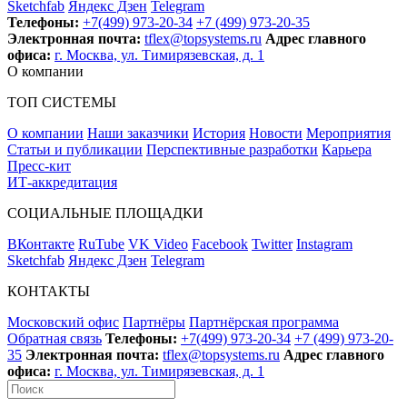
Sketchfab
Яндекс Дзен
Telegram
Телефоны:
+7(499) 973-20-34
+7 (499) 973-20-35
Электронная почта:
tflex@topsystems.ru
Адрес главного
офиса:
г. Москва, ул. Тимирязевская, д. 1
О компании
ТОП СИСТЕМЫ
О компании
Наши заказчики
История
Новости
Мероприятия
Статьи и публикации
Перспективные разработки
Карьера
Пресс-кит
ИТ-аккредитация
СОЦИАЛЬНЫЕ ПЛОЩАДКИ
ВКонтакте
RuTube
VK Video
Facebook
Twitter
Instagram
Sketchfab
Яндекс Дзен
Telegram
КОНТАКТЫ
Московский офис
Партнёры
Партнёрская программа
Обратная связь
Телефоны:
+7(499) 973-20-34
+7 (499) 973-20-
35
Электронная почта:
tflex@topsystems.ru
Адрес главного
офиса:
г. Москва, ул. Тимирязевская, д. 1