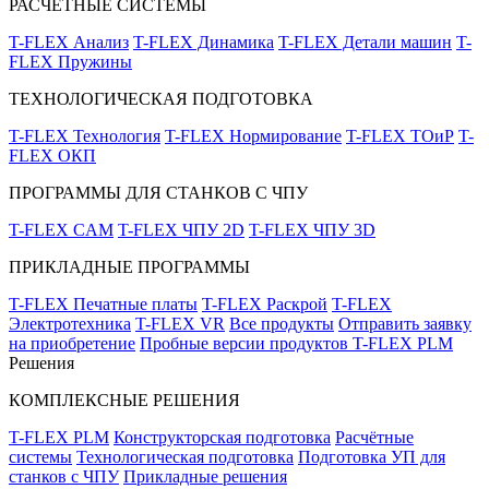
РАСЧЁТНЫЕ СИСТЕМЫ
T-FLEX Анализ
T-FLEX Динамика
T-FLEX Детали машин
T-
FLEX Пружины
ТЕХНОЛОГИЧЕСКАЯ ПОДГОТОВКА
T-FLEX Технология
T-FLEX Нормирование
T-FLEX ТОиР
T-
FLEX ОКП
ПРОГРАММЫ ДЛЯ СТАНКОВ С ЧПУ
T-FLEX CAM
T-FLEX ЧПУ 2D
T-FLEX ЧПУ 3D
ПРИКЛАДНЫЕ ПРОГРАММЫ
T-FLEX Печатные платы
T-FLEX Раскрой
T-FLEX
Электротехника
T-FLEX VR
Все продукты
Отправить заявку
на приобретение
Пробные версии продуктов T-FLEX PLM
Решения
КОМПЛЕКСНЫЕ РЕШЕНИЯ
T-FLEX PLM
Конструкторская подготовка
Расчётные
системы
Технологическая подготовка
Подготовка УП для
станков с ЧПУ
Прикладные решения