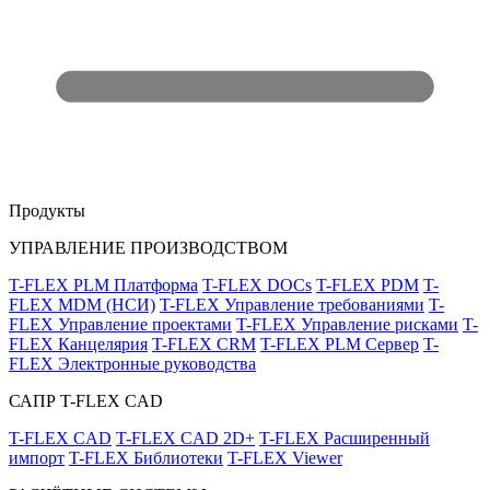
Продукты
УПРАВЛЕНИЕ ПРОИЗВОДСТВОМ
T-FLEX PLM Платформа
T-FLEX DOCs
T-FLEX PDM
T-
FLEX MDM (НСИ)
T-FLEX Управление требованиями
T-
FLEX Управление проектами
T-FLEX Управление рисками
T-
FLEX Канцелярия
T-FLEX CRM
T-FLEX PLM Сервер
T-
FLEX Электронные руководства
САПР T-FLEX CAD
T-FLEX CAD
T-FLEX CAD 2D+
T-FLEX Расширенный
импорт
T-FLEX Библиотеки
T-FLEX Viewer