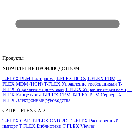
Продукты
УПРАВЛЕНИЕ ПРОИЗВОДСТВОМ
T-FLEX PLM Платформа
T-FLEX DOCs
T-FLEX PDM
T-
FLEX MDM (НСИ)
T-FLEX Управление требованиями
T-
FLEX Управление проектами
T-FLEX Управление рисками
T-
FLEX Канцелярия
T-FLEX CRM
T-FLEX PLM Сервер
T-
FLEX Электронные руководства
САПР T-FLEX CAD
T-FLEX CAD
T-FLEX CAD 2D+
T-FLEX Расширенный
импорт
T-FLEX Библиотеки
T-FLEX Viewer