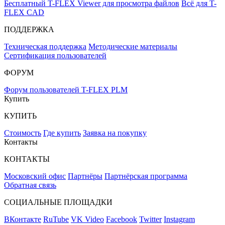
Бесплатный T-FLEX Viewer для просмотра файлов
Всё для T-
FLEX CAD
ПОДДЕРЖКА
Техническая поддержка
Методические материалы
Сертификация пользователей
ФОРУМ
Форум пользователей T-FLEX PLM
Купить
КУПИТЬ
Стоимость
Где купить
Заявка на покупку
Контакты
КОНТАКТЫ
Московский офис
Партнёры
Партнёрская программа
Обратная связь
СОЦИАЛЬНЫЕ ПЛОЩАДКИ
ВКонтакте
RuTube
VK Video
Facebook
Twitter
Instagram