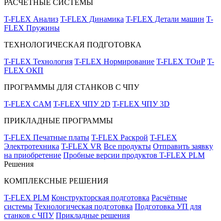
РАСЧЁТНЫЕ СИСТЕМЫ
T-FLEX Анализ
T-FLEX Динамика
T-FLEX Детали машин
T-
FLEX Пружины
ТЕХНОЛОГИЧЕСКАЯ ПОДГОТОВКА
T-FLEX Технология
T-FLEX Нормирование
T-FLEX ТОиР
T-
FLEX ОКП
ПРОГРАММЫ ДЛЯ СТАНКОВ С ЧПУ
T-FLEX CAM
T-FLEX ЧПУ 2D
T-FLEX ЧПУ 3D
ПРИКЛАДНЫЕ ПРОГРАММЫ
T-FLEX Печатные платы
T-FLEX Раскрой
T-FLEX
Электротехника
T-FLEX VR
Все продукты
Отправить заявку
на приобретение
Пробные версии продуктов T-FLEX PLM
Решения
КОМПЛЕКСНЫЕ РЕШЕНИЯ
T-FLEX PLM
Конструкторская подготовка
Расчётные
системы
Технологическая подготовка
Подготовка УП для
станков с ЧПУ
Прикладные решения