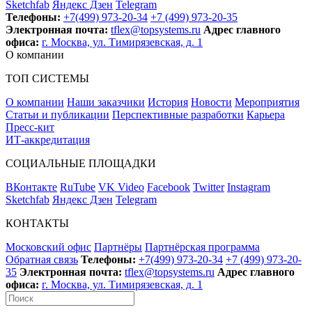
Sketchfab
Яндекс Дзен
Telegram
Телефоны:
+7(499) 973-20-34
+7 (499) 973-20-35
Электронная почта:
tflex@topsystems.ru
Адрес главного
офиса:
г. Москва, ул. Тимирязевская, д. 1
О компании
ТОП СИСТЕМЫ
О компании
Наши заказчики
История
Новости
Мероприятия
Статьи и публикации
Перспективные разработки
Карьера
Пресс-кит
ИТ-аккредитация
СОЦИАЛЬНЫЕ ПЛОЩАДКИ
ВКонтакте
RuTube
VK Video
Facebook
Twitter
Instagram
Sketchfab
Яндекс Дзен
Telegram
КОНТАКТЫ
Московский офис
Партнёры
Партнёрская программа
Обратная связь
Телефоны:
+7(499) 973-20-34
+7 (499) 973-20-
35
Электронная почта:
tflex@topsystems.ru
Адрес главного
офиса:
г. Москва, ул. Тимирязевская, д. 1