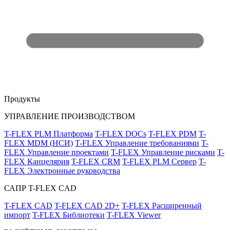
Продукты
УПРАВЛЕНИЕ ПРОИЗВОДСТВОМ
T-FLEX PLM Платформа
T-FLEX DOCs
T-FLEX PDM
T-
FLEX MDM (НСИ)
T-FLEX Управление требованиями
T-
FLEX Управление проектами
T-FLEX Управление рисками
T-
FLEX Канцелярия
T-FLEX CRM
T-FLEX PLM Сервер
T-
FLEX Электронные руководства
САПР T-FLEX CAD
T-FLEX CAD
T-FLEX CAD 2D+
T-FLEX Расширенный
импорт
T-FLEX Библиотеки
T-FLEX Viewer