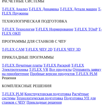
РАСЧЁТНЫЕ СИСТЕМЫ
T-FLEX Анализ
T-FLEX Динамика
T-FLEX Детали машин
T-
FLEX Пружины
ТЕХНОЛОГИЧЕСКАЯ ПОДГОТОВКА
T-FLEX Технология
T-FLEX Нормирование
T-FLEX ТОиР
T-
FLEX ОКП
ПРОГРАММЫ ДЛЯ СТАНКОВ С ЧПУ
T-FLEX CAM
T-FLEX ЧПУ 2D
T-FLEX ЧПУ 3D
ПРИКЛАДНЫЕ ПРОГРАММЫ
T-FLEX Печатные платы
T-FLEX Раскрой
T-FLEX
Электротехника
T-FLEX VR
Все продукты
Отправить заявку
на приобретение
Пробные версии продуктов T-FLEX PLM
Решения
КОМПЛЕКСНЫЕ РЕШЕНИЯ
T-FLEX PLM
Конструкторская подготовка
Расчётные
системы
Технологическая подготовка
Подготовка УП для
станков с ЧПУ
Прикладные решения