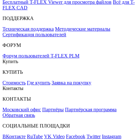
Бесплатный T-FLEX Viewer для просмотра файлов
Всё для T-
FLEX CAD
ПОДДЕРЖКА
Техническая поддержка
Методические материалы
Сертификация пользователей
ФОРУМ
Форум пользователей T-FLEX PLM
Купить
КУПИТЬ
Стоимость
Где купить
Заявка на покупку
Контакты
КОНТАКТЫ
Московский офис
Партнёры
Партнёрская программа
Обратная связь
СОЦИАЛЬНЫЕ ПЛОЩАДКИ
ВКонтакте
RuTube
VK Video
Facebook
Twitter
Instagram