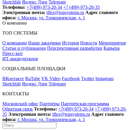
Sketchfab
Яндекс Дзен
Telegram
Телефоны:
+7(499) 973-20-34
+7 (499) 973-20-35
Электронная почта:
tflex@topsystems.ru
Адрес главного
офиса:
г. Москва, ул. Тимирязевская, д. 1
О компании
ТОП СИСТЕМЫ
О компании
Наши заказчики
История
Новости
Мероприятия
Статьи и публикации
Перспективные разработки
Карьера
Пресс-кит
ИТ-аккредитация
СОЦИАЛЬНЫЕ ПЛОЩАДКИ
ВКонтакте
RuTube
VK Video
Facebook
Twitter
Instagram
Sketchfab
Яндекс Дзен
Telegram
КОНТАКТЫ
Московский офис
Партнёры
Партнёрская программа
Обратная связь
Телефоны:
+7(499) 973-20-34
+7 (499) 973-20-
35
Электронная почта:
tflex@topsystems.ru
Адрес главного
офиса:
г. Москва, ул. Тимирязевская, д. 1