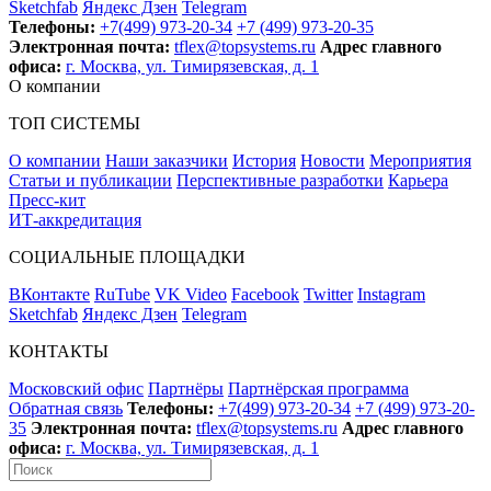
Sketchfab
Яндекс Дзен
Telegram
Телефоны:
+7(499) 973-20-34
+7 (499) 973-20-35
Электронная почта:
tflex@topsystems.ru
Адрес главного
офиса:
г. Москва, ул. Тимирязевская, д. 1
О компании
ТОП СИСТЕМЫ
О компании
Наши заказчики
История
Новости
Мероприятия
Статьи и публикации
Перспективные разработки
Карьера
Пресс-кит
ИТ-аккредитация
СОЦИАЛЬНЫЕ ПЛОЩАДКИ
ВКонтакте
RuTube
VK Video
Facebook
Twitter
Instagram
Sketchfab
Яндекс Дзен
Telegram
КОНТАКТЫ
Московский офис
Партнёры
Партнёрская программа
Обратная связь
Телефоны:
+7(499) 973-20-34
+7 (499) 973-20-
35
Электронная почта:
tflex@topsystems.ru
Адрес главного
офиса:
г. Москва, ул. Тимирязевская, д. 1