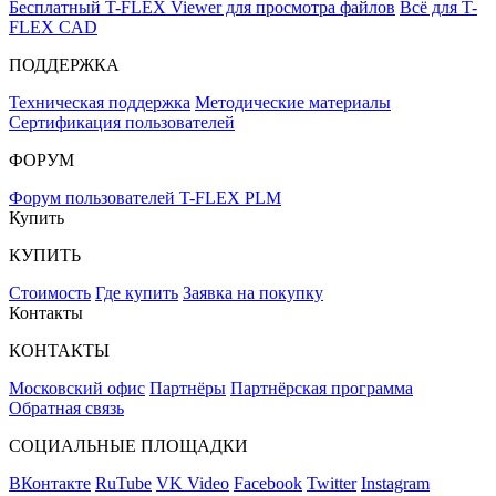
Бесплатный T-FLEX Viewer для просмотра файлов
Всё для T-
FLEX CAD
ПОДДЕРЖКА
Техническая поддержка
Методические материалы
Сертификация пользователей
ФОРУМ
Форум пользователей T-FLEX PLM
Купить
КУПИТЬ
Стоимость
Где купить
Заявка на покупку
Контакты
КОНТАКТЫ
Московский офис
Партнёры
Партнёрская программа
Обратная связь
СОЦИАЛЬНЫЕ ПЛОЩАДКИ
ВКонтакте
RuTube
VK Video
Facebook
Twitter
Instagram