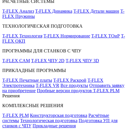
РАСЧЁТНЫЕ СИСТЕМЫ
T-FLEX Анализ
T-FLEX Динамика
T-FLEX Детали машин
T-
FLEX Пружины
ТЕХНОЛОГИЧЕСКАЯ ПОДГОТОВКА
T-FLEX Технология
T-FLEX Нормирование
T-FLEX ТОиР
T-
FLEX ОКП
ПРОГРАММЫ ДЛЯ СТАНКОВ С ЧПУ
T-FLEX CAM
T-FLEX ЧПУ 2D
T-FLEX ЧПУ 3D
ПРИКЛАДНЫЕ ПРОГРАММЫ
T-FLEX Печатные платы
T-FLEX Раскрой
T-FLEX
Электротехника
T-FLEX VR
Все продукты
Отправить заявку
на приобретение
Пробные версии продуктов T-FLEX PLM
Решения
КОМПЛЕКСНЫЕ РЕШЕНИЯ
T-FLEX PLM
Конструкторская подготовка
Расчётные
системы
Технологическая подготовка
Подготовка УП для
станков с ЧПУ
Прикладные решения