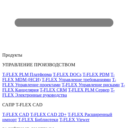
Продукты
УПРАВЛЕНИЕ ПРОИЗВОДСТВОМ
T-FLEX PLM Платформа
T-FLEX DOCs
T-FLEX PDM
T-
FLEX MDM (НСИ)
T-FLEX Управление требованиями
T-
FLEX Управление проектами
T-FLEX Управление рисками
T-
FLEX Канцелярия
T-FLEX CRM
T-FLEX PLM Сервер
T-
FLEX Электронные руководства
САПР T-FLEX CAD
T-FLEX CAD
T-FLEX CAD 2D+
T-FLEX Расширенный
импорт
T-FLEX Библиотеки
T-FLEX Viewer