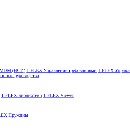
 MDM (НСИ)
T-FLEX Управление требованиями
T-FLEX Управл
онные руководства
T-FLEX Библиотеки
T-FLEX Viewer
LEX Пружины