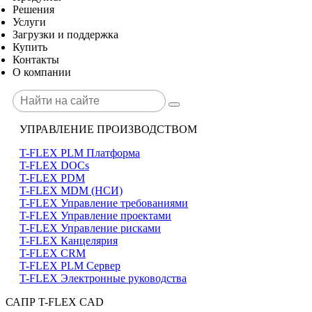
Решения
Услуги
Загрузки и поддержка
Купить
Контакты
О компании
УПРАВЛЕНИЕ ПРОИЗВОДСТВОМ
T-FLEX PLM Платформа
T-FLEX DOCs
T-FLEX PDM
T-FLEX MDM (НСИ)
T-FLEX Управление требованиями
T-FLEX Управление проектами
T-FLEX Управление рисками
T-FLEX Канцелярия
T-FLEX CRM
T-FLEX PLM Сервер
T-FLEX Электронные руководства
САПР T-FLEX CAD