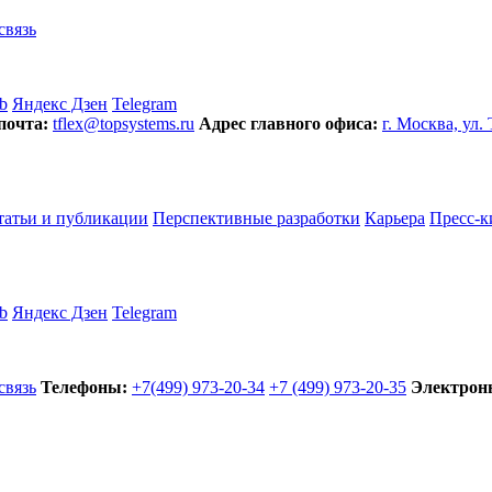
связь
b
Яндекс Дзен
Telegram
почта:
tflex@topsystems.ru
Адрес главного офиса:
г. Москва, ул.
татьи и публикации
Перспективные разработки
Карьера
Пресс-к
b
Яндекс Дзен
Telegram
связь
Телефоны:
+7(499) 973-20-34
+7 (499) 973-20-35
Электронн