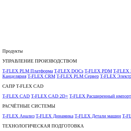
Продукты
УПРАВЛЕНИЕ ПРОИЗВОДСТВОМ
T-FLEX PLM Платформа
T-FLEX DOCs
T-FLEX PDM
T-FLEX
Канцелярия
T-FLEX CRM
T-FLEX PLM Сервер
T-FLEX Электр
САПР T-FLEX CAD
T-FLEX CAD
T-FLEX CAD 2D+
T-FLEX Расширенный импорт
РАСЧЁТНЫЕ СИСТЕМЫ
T-FLEX Анализ
T-FLEX Динамика
T-FLEX Детали машин
T-F
ТЕХНОЛОГИЧЕСКАЯ ПОДГОТОВКА