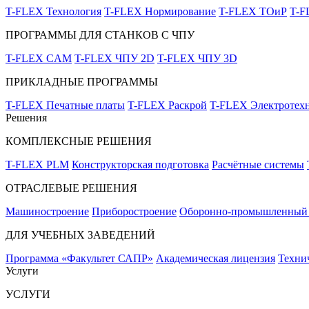
T-FLEX Технология
T-FLEX Нормирование
T-FLEX ТОиР
T-
ПРОГРАММЫ ДЛЯ СТАНКОВ С ЧПУ
T-FLEX CAM
T-FLEX ЧПУ 2D
T-FLEX ЧПУ 3D
ПРИКЛАДНЫЕ ПРОГРАММЫ
T-FLEX Печатные платы
T-FLEX Раскрой
T-FLEX Электротех
Решения
КОМПЛЕКСНЫЕ РЕШЕНИЯ
T-FLEX PLM
Конструкторская подготовка
Расчётные системы
ОТРАСЛЕВЫЕ РЕШЕНИЯ
Машиностроение
Приборостроение
Оборонно-промышленный 
ДЛЯ УЧЕБНЫХ ЗАВЕДЕНИЙ
Программа «Факультет САПР»
Академическая лицензия
Техни
Услуги
УСЛУГИ