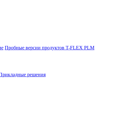
ие
Пробные версии продуктов T-FLEX PLM
Прикладные решения