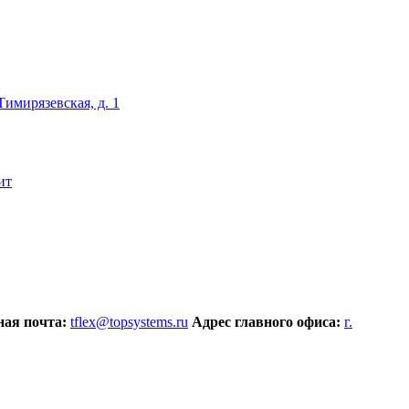
 Тимирязевская, д. 1
ит
ая почта:
tflex@topsystems.ru
Адрес главного офиса:
г.