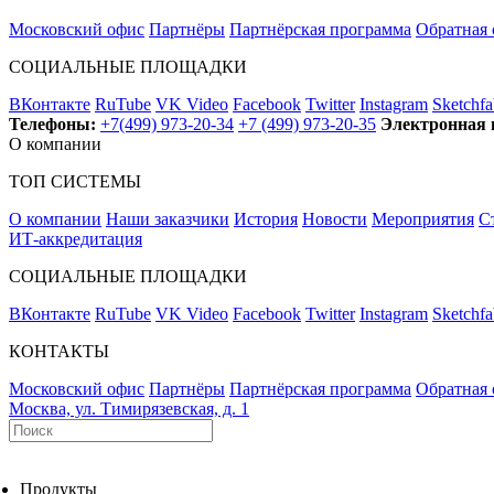
Московский офис
Партнёры
Партнёрская программа
Обратная 
СОЦИАЛЬНЫЕ ПЛОЩАДКИ
ВКонтакте
RuTube
VK Video
Facebook
Twitter
Instagram
Sketchfa
Телефоны:
+7(499) 973-20-34
+7 (499) 973-20-35
Электронная 
О компании
ТОП СИСТЕМЫ
О компании
Наши заказчики
История
Новости
Мероприятия
С
ИТ-аккредитация
СОЦИАЛЬНЫЕ ПЛОЩАДКИ
ВКонтакте
RuTube
VK Video
Facebook
Twitter
Instagram
Sketchfa
КОНТАКТЫ
Московский офис
Партнёры
Партнёрская программа
Обратная 
Москва, ул. Тимирязевская, д. 1
Продукты