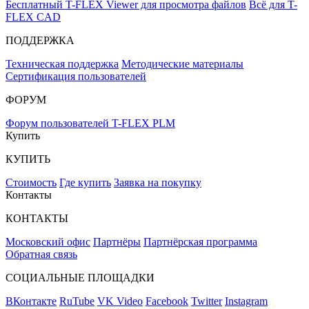
Бесплатный T-FLEX Viewer для просмотра файлов
Всё для T-
FLEX CAD
ПОДДЕРЖКА
Техническая поддержка
Методические материалы
Сертификация пользователей
ФОРУМ
Форум пользователей T-FLEX PLM
Купить
КУПИТЬ
Стоимость
Где купить
Заявка на покупку
Контакты
КОНТАКТЫ
Московский офис
Партнёры
Партнёрская программа
Обратная связь
СОЦИАЛЬНЫЕ ПЛОЩАДКИ
ВКонтакте
RuTube
VK Video
Facebook
Twitter
Instagram