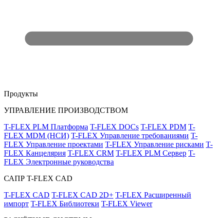
Продукты
УПРАВЛЕНИЕ ПРОИЗВОДСТВОМ
T-FLEX PLM Платформа
T-FLEX DOCs
T-FLEX PDM
T-
FLEX MDM (НСИ)
T-FLEX Управление требованиями
T-
FLEX Управление проектами
T-FLEX Управление рисками
T-
FLEX Канцелярия
T-FLEX CRM
T-FLEX PLM Сервер
T-
FLEX Электронные руководства
САПР T-FLEX CAD
T-FLEX CAD
T-FLEX CAD 2D+
T-FLEX Расширенный
импорт
T-FLEX Библиотеки
T-FLEX Viewer