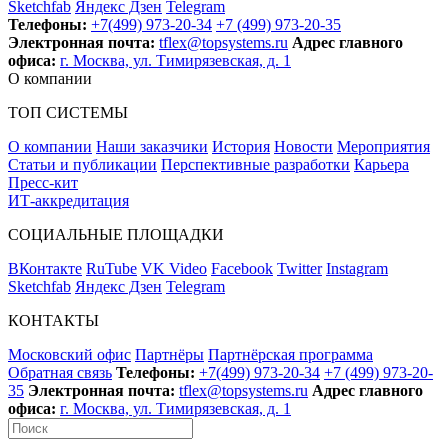
Sketchfab
Яндекс Дзен
Telegram
Телефоны:
+7(499) 973-20-34
+7 (499) 973-20-35
Электронная почта:
tflex@topsystems.ru
Адрес главного
офиса:
г. Москва, ул. Тимирязевская, д. 1
О компании
ТОП СИСТЕМЫ
О компании
Наши заказчики
История
Новости
Мероприятия
Статьи и публикации
Перспективные разработки
Карьера
Пресс-кит
ИТ-аккредитация
СОЦИАЛЬНЫЕ ПЛОЩАДКИ
ВКонтакте
RuTube
VK Video
Facebook
Twitter
Instagram
Sketchfab
Яндекс Дзен
Telegram
КОНТАКТЫ
Московский офис
Партнёры
Партнёрская программа
Обратная связь
Телефоны:
+7(499) 973-20-34
+7 (499) 973-20-
35
Электронная почта:
tflex@topsystems.ru
Адрес главного
офиса:
г. Москва, ул. Тимирязевская, д. 1