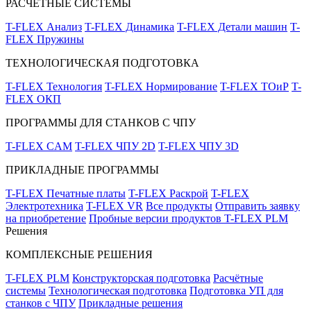
РАСЧЁТНЫЕ СИСТЕМЫ
T-FLEX Анализ
T-FLEX Динамика
T-FLEX Детали машин
T-
FLEX Пружины
ТЕХНОЛОГИЧЕСКАЯ ПОДГОТОВКА
T-FLEX Технология
T-FLEX Нормирование
T-FLEX ТОиР
T-
FLEX ОКП
ПРОГРАММЫ ДЛЯ СТАНКОВ С ЧПУ
T-FLEX CAM
T-FLEX ЧПУ 2D
T-FLEX ЧПУ 3D
ПРИКЛАДНЫЕ ПРОГРАММЫ
T-FLEX Печатные платы
T-FLEX Раскрой
T-FLEX
Электротехника
T-FLEX VR
Все продукты
Отправить заявку
на приобретение
Пробные версии продуктов T-FLEX PLM
Решения
КОМПЛЕКСНЫЕ РЕШЕНИЯ
T-FLEX PLM
Конструкторская подготовка
Расчётные
системы
Технологическая подготовка
Подготовка УП для
станков с ЧПУ
Прикладные решения