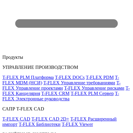
Продукты
УПРАВЛЕНИЕ ПРОИЗВОДСТВОМ
T-FLEX PLM Платформа
T-FLEX DOCs
T-FLEX PDM
T-
FLEX MDM (НСИ)
T-FLEX Управление требованиями
T-
FLEX Управление проектами
T-FLEX Управление рисками
T-
FLEX Канцелярия
T-FLEX CRM
T-FLEX PLM Сервер
T-
FLEX Электронные руководства
САПР T-FLEX CAD
T-FLEX CAD
T-FLEX CAD 2D+
T-FLEX Расширенный
импорт
T-FLEX Библиотеки
T-FLEX Viewer