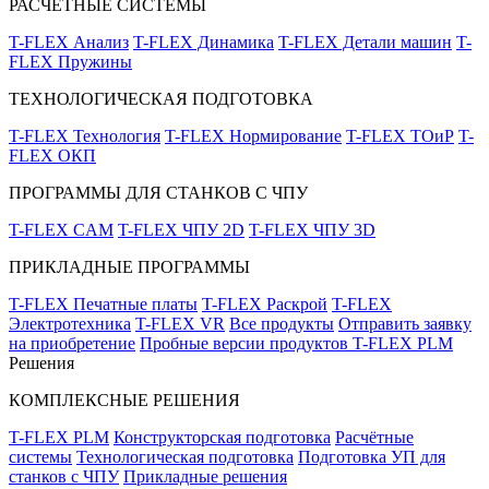
РАСЧЁТНЫЕ СИСТЕМЫ
T-FLEX Анализ
T-FLEX Динамика
T-FLEX Детали машин
T-
FLEX Пружины
ТЕХНОЛОГИЧЕСКАЯ ПОДГОТОВКА
T-FLEX Технология
T-FLEX Нормирование
T-FLEX ТОиР
T-
FLEX ОКП
ПРОГРАММЫ ДЛЯ СТАНКОВ С ЧПУ
T-FLEX CAM
T-FLEX ЧПУ 2D
T-FLEX ЧПУ 3D
ПРИКЛАДНЫЕ ПРОГРАММЫ
T-FLEX Печатные платы
T-FLEX Раскрой
T-FLEX
Электротехника
T-FLEX VR
Все продукты
Отправить заявку
на приобретение
Пробные версии продуктов T-FLEX PLM
Решения
КОМПЛЕКСНЫЕ РЕШЕНИЯ
T-FLEX PLM
Конструкторская подготовка
Расчётные
системы
Технологическая подготовка
Подготовка УП для
станков с ЧПУ
Прикладные решения