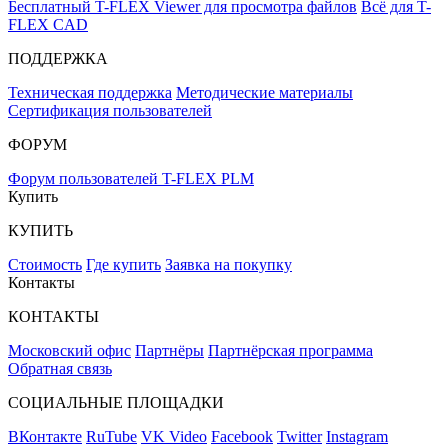
Бесплатный T-FLEX Viewer для просмотра файлов
Всё для T-
FLEX CAD
ПОДДЕРЖКА
Техническая поддержка
Методические материалы
Сертификация пользователей
ФОРУМ
Форум пользователей T-FLEX PLM
Купить
КУПИТЬ
Стоимость
Где купить
Заявка на покупку
Контакты
КОНТАКТЫ
Московский офис
Партнёры
Партнёрская программа
Обратная связь
СОЦИАЛЬНЫЕ ПЛОЩАДКИ
ВКонтакте
RuTube
VK Video
Facebook
Twitter
Instagram