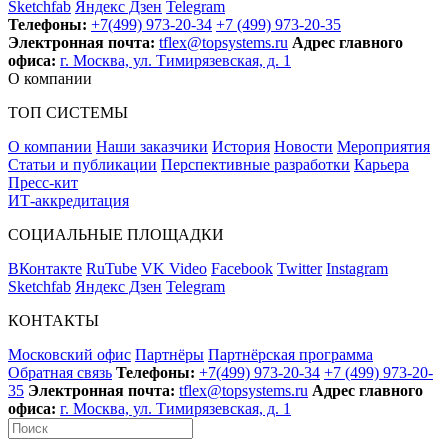
Sketchfab
Яндекс Дзен
Telegram
Телефоны:
+7(499) 973-20-34
+7 (499) 973-20-35
Электронная почта:
tflex@topsystems.ru
Адрес главного
офиса:
г. Москва, ул. Тимирязевская, д. 1
О компании
ТОП СИСТЕМЫ
О компании
Наши заказчики
История
Новости
Мероприятия
Статьи и публикации
Перспективные разработки
Карьера
Пресс-кит
ИТ-аккредитация
СОЦИАЛЬНЫЕ ПЛОЩАДКИ
ВКонтакте
RuTube
VK Video
Facebook
Twitter
Instagram
Sketchfab
Яндекс Дзен
Telegram
КОНТАКТЫ
Московский офис
Партнёры
Партнёрская программа
Обратная связь
Телефоны:
+7(499) 973-20-34
+7 (499) 973-20-
35
Электронная почта:
tflex@topsystems.ru
Адрес главного
офиса:
г. Москва, ул. Тимирязевская, д. 1