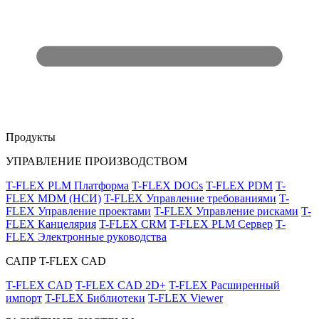
Продукты
УПРАВЛЕНИЕ ПРОИЗВОДСТВОМ
T-FLEX PLM Платформа
T-FLEX DOCs
T-FLEX PDM
T-
FLEX MDM (НСИ)
T-FLEX Управление требованиями
T-
FLEX Управление проектами
T-FLEX Управление рисками
T-
FLEX Канцелярия
T-FLEX CRM
T-FLEX PLM Сервер
T-
FLEX Электронные руководства
САПР T-FLEX CAD
T-FLEX CAD
T-FLEX CAD 2D+
T-FLEX Расширенный
импорт
T-FLEX Библиотеки
T-FLEX Viewer