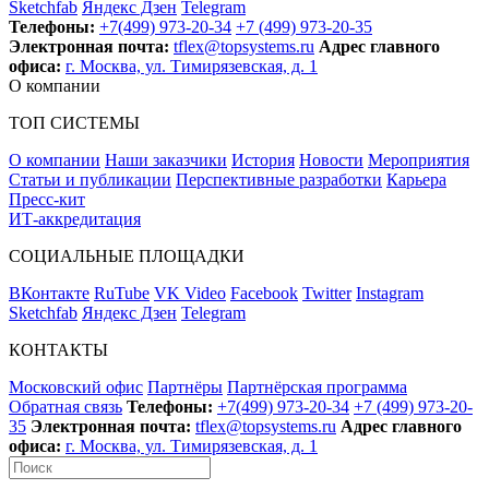
Sketchfab
Яндекс Дзен
Telegram
Телефоны:
+7(499) 973-20-34
+7 (499) 973-20-35
Электронная почта:
tflex@topsystems.ru
Адрес главного
офиса:
г. Москва, ул. Тимирязевская, д. 1
О компании
ТОП СИСТЕМЫ
О компании
Наши заказчики
История
Новости
Мероприятия
Статьи и публикации
Перспективные разработки
Карьера
Пресс-кит
ИТ-аккредитация
СОЦИАЛЬНЫЕ ПЛОЩАДКИ
ВКонтакте
RuTube
VK Video
Facebook
Twitter
Instagram
Sketchfab
Яндекс Дзен
Telegram
КОНТАКТЫ
Московский офис
Партнёры
Партнёрская программа
Обратная связь
Телефоны:
+7(499) 973-20-34
+7 (499) 973-20-
35
Электронная почта:
tflex@topsystems.ru
Адрес главного
офиса:
г. Москва, ул. Тимирязевская, д. 1