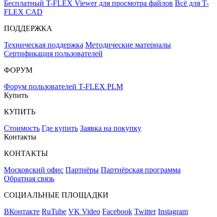
Бесплатный T-FLEX Viewer для просмотра файлов
Всё для T-
FLEX CAD
ПОДДЕРЖКА
Техническая поддержка
Методические материалы
Сертификация пользователей
ФОРУМ
Форум пользователей T-FLEX PLM
Купить
КУПИТЬ
Стоимость
Где купить
Заявка на покупку
Контакты
КОНТАКТЫ
Московский офис
Партнёры
Партнёрская программа
Обратная связь
СОЦИАЛЬНЫЕ ПЛОЩАДКИ
ВКонтакте
RuTube
VK Video
Facebook
Twitter
Instagram