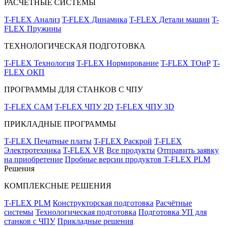
РАСЧЁТНЫЕ СИСТЕМЫ
T-FLEX Анализ
T-FLEX Динамика
T-FLEX Детали машин
T-
FLEX Пружины
ТЕХНОЛОГИЧЕСКАЯ ПОДГОТОВКА
T-FLEX Технология
T-FLEX Нормирование
T-FLEX ТОиР
T-
FLEX ОКП
ПРОГРАММЫ ДЛЯ СТАНКОВ С ЧПУ
T-FLEX CAM
T-FLEX ЧПУ 2D
T-FLEX ЧПУ 3D
ПРИКЛАДНЫЕ ПРОГРАММЫ
T-FLEX Печатные платы
T-FLEX Раскрой
T-FLEX
Электротехника
T-FLEX VR
Все продукты
Отправить заявку
на приобретение
Пробные версии продуктов T-FLEX PLM
Решения
КОМПЛЕКСНЫЕ РЕШЕНИЯ
T-FLEX PLM
Конструкторская подготовка
Расчётные
системы
Технологическая подготовка
Подготовка УП для
станков с ЧПУ
Прикладные решения