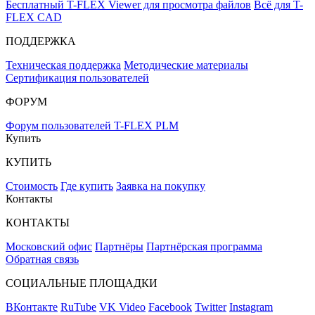
Бесплатный T-FLEX Viewer для просмотра файлов
Всё для T-
FLEX CAD
ПОДДЕРЖКА
Техническая поддержка
Методические материалы
Сертификация пользователей
ФОРУМ
Форум пользователей T-FLEX PLM
Купить
КУПИТЬ
Стоимость
Где купить
Заявка на покупку
Контакты
КОНТАКТЫ
Московский офис
Партнёры
Партнёрская программа
Обратная связь
СОЦИАЛЬНЫЕ ПЛОЩАДКИ
ВКонтакте
RuTube
VK Video
Facebook
Twitter
Instagram