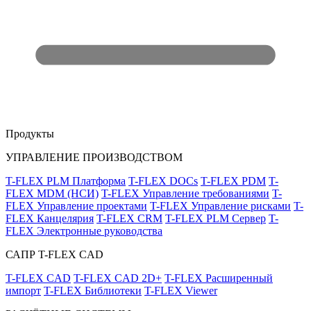
Продукты
УПРАВЛЕНИЕ ПРОИЗВОДСТВОМ
T-FLEX PLM Платформа
T-FLEX DOCs
T-FLEX PDM
T-
FLEX MDM (НСИ)
T-FLEX Управление требованиями
T-
FLEX Управление проектами
T-FLEX Управление рисками
T-
FLEX Канцелярия
T-FLEX CRM
T-FLEX PLM Сервер
T-
FLEX Электронные руководства
САПР T-FLEX CAD
T-FLEX CAD
T-FLEX CAD 2D+
T-FLEX Расширенный
импорт
T-FLEX Библиотеки
T-FLEX Viewer