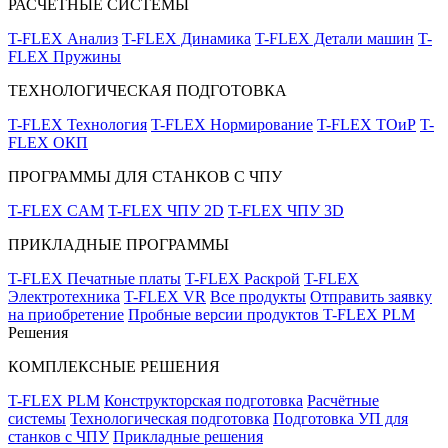
РАСЧЁТНЫЕ СИСТЕМЫ
T-FLEX Анализ
T-FLEX Динамика
T-FLEX Детали машин
T-
FLEX Пружины
ТЕХНОЛОГИЧЕСКАЯ ПОДГОТОВКА
T-FLEX Технология
T-FLEX Нормирование
T-FLEX ТОиР
T-
FLEX ОКП
ПРОГРАММЫ ДЛЯ СТАНКОВ С ЧПУ
T-FLEX CAM
T-FLEX ЧПУ 2D
T-FLEX ЧПУ 3D
ПРИКЛАДНЫЕ ПРОГРАММЫ
T-FLEX Печатные платы
T-FLEX Раскрой
T-FLEX
Электротехника
T-FLEX VR
Все продукты
Отправить заявку
на приобретение
Пробные версии продуктов T-FLEX PLM
Решения
КОМПЛЕКСНЫЕ РЕШЕНИЯ
T-FLEX PLM
Конструкторская подготовка
Расчётные
системы
Технологическая подготовка
Подготовка УП для
станков с ЧПУ
Прикладные решения