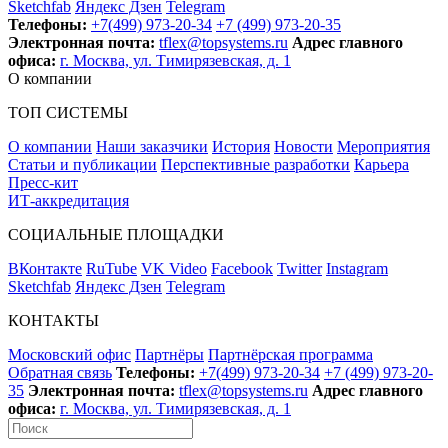
Sketchfab
Яндекс Дзен
Telegram
Телефоны:
+7(499) 973-20-34
+7 (499) 973-20-35
Электронная почта:
tflex@topsystems.ru
Адрес главного
офиса:
г. Москва, ул. Тимирязевская, д. 1
О компании
ТОП СИСТЕМЫ
О компании
Наши заказчики
История
Новости
Мероприятия
Статьи и публикации
Перспективные разработки
Карьера
Пресс-кит
ИТ-аккредитация
СОЦИАЛЬНЫЕ ПЛОЩАДКИ
ВКонтакте
RuTube
VK Video
Facebook
Twitter
Instagram
Sketchfab
Яндекс Дзен
Telegram
КОНТАКТЫ
Московский офис
Партнёры
Партнёрская программа
Обратная связь
Телефоны:
+7(499) 973-20-34
+7 (499) 973-20-
35
Электронная почта:
tflex@topsystems.ru
Адрес главного
офиса:
г. Москва, ул. Тимирязевская, д. 1