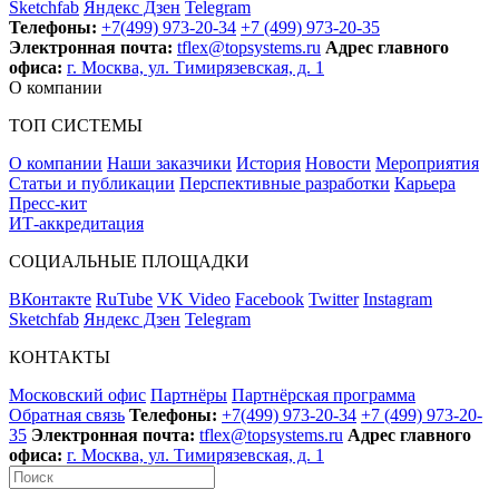
Sketchfab
Яндекс Дзен
Telegram
Телефоны:
+7(499) 973-20-34
+7 (499) 973-20-35
Электронная почта:
tflex@topsystems.ru
Адрес главного
офиса:
г. Москва, ул. Тимирязевская, д. 1
О компании
ТОП СИСТЕМЫ
О компании
Наши заказчики
История
Новости
Мероприятия
Статьи и публикации
Перспективные разработки
Карьера
Пресс-кит
ИТ-аккредитация
СОЦИАЛЬНЫЕ ПЛОЩАДКИ
ВКонтакте
RuTube
VK Video
Facebook
Twitter
Instagram
Sketchfab
Яндекс Дзен
Telegram
КОНТАКТЫ
Московский офис
Партнёры
Партнёрская программа
Обратная связь
Телефоны:
+7(499) 973-20-34
+7 (499) 973-20-
35
Электронная почта:
tflex@topsystems.ru
Адрес главного
офиса:
г. Москва, ул. Тимирязевская, д. 1