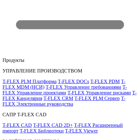
Продукты
УПРАВЛЕНИЕ ПРОИЗВОДСТВОМ
T-FLEX PLM Платформа
T-FLEX DOCs
T-FLEX PDM
T-
FLEX MDM (НСИ)
T-FLEX Управление требованиями
T-
FLEX Управление проектами
T-FLEX Управление рисками
T-
FLEX Канцелярия
T-FLEX CRM
T-FLEX PLM Сервер
T-
FLEX Электронные руководства
САПР T-FLEX CAD
T-FLEX CAD
T-FLEX CAD 2D+
T-FLEX Расширенный
импорт
T-FLEX Библиотеки
T-FLEX Viewer