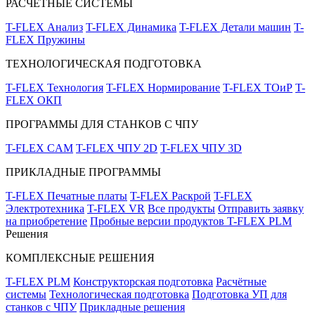
РАСЧЁТНЫЕ СИСТЕМЫ
T-FLEX Анализ
T-FLEX Динамика
T-FLEX Детали машин
T-
FLEX Пружины
ТЕХНОЛОГИЧЕСКАЯ ПОДГОТОВКА
T-FLEX Технология
T-FLEX Нормирование
T-FLEX ТОиР
T-
FLEX ОКП
ПРОГРАММЫ ДЛЯ СТАНКОВ С ЧПУ
T-FLEX CAM
T-FLEX ЧПУ 2D
T-FLEX ЧПУ 3D
ПРИКЛАДНЫЕ ПРОГРАММЫ
T-FLEX Печатные платы
T-FLEX Раскрой
T-FLEX
Электротехника
T-FLEX VR
Все продукты
Отправить заявку
на приобретение
Пробные версии продуктов T-FLEX PLM
Решения
КОМПЛЕКСНЫЕ РЕШЕНИЯ
T-FLEX PLM
Конструкторская подготовка
Расчётные
системы
Технологическая подготовка
Подготовка УП для
станков с ЧПУ
Прикладные решения