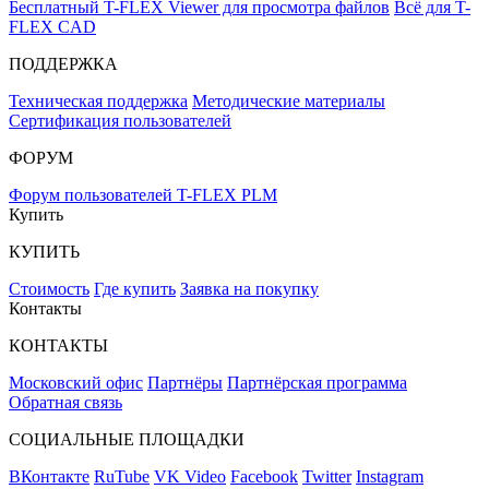
Бесплатный T-FLEX Viewer для просмотра файлов
Всё для T-
FLEX CAD
ПОДДЕРЖКА
Техническая поддержка
Методические материалы
Сертификация пользователей
ФОРУМ
Форум пользователей T-FLEX PLM
Купить
КУПИТЬ
Стоимость
Где купить
Заявка на покупку
Контакты
КОНТАКТЫ
Московский офис
Партнёры
Партнёрская программа
Обратная связь
СОЦИАЛЬНЫЕ ПЛОЩАДКИ
ВКонтакте
RuTube
VK Video
Facebook
Twitter
Instagram