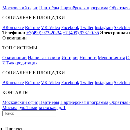
Московский офис
Партнёры
Партнёрская программа
Обратная 
СОЦИАЛЬНЫЕ ПЛОЩАДКИ
ВКонтакте
RuTube
VK Video
Facebook
Twitter
Instagram
Sketchfa
Телефоны:
+7(499) 973-20-34
+7 (499) 973-20-35
Электронная 
О компании
ТОП СИСТЕМЫ
О компании
Наши заказчики
История
Новости
Мероприятия
С
ИТ-аккредитация
СОЦИАЛЬНЫЕ ПЛОЩАДКИ
ВКонтакте
RuTube
VK Video
Facebook
Twitter
Instagram
Sketchfa
КОНТАКТЫ
Московский офис
Партнёры
Партнёрская программа
Обратная 
Москва, ул. Тимирязевская, д. 1
Продукты