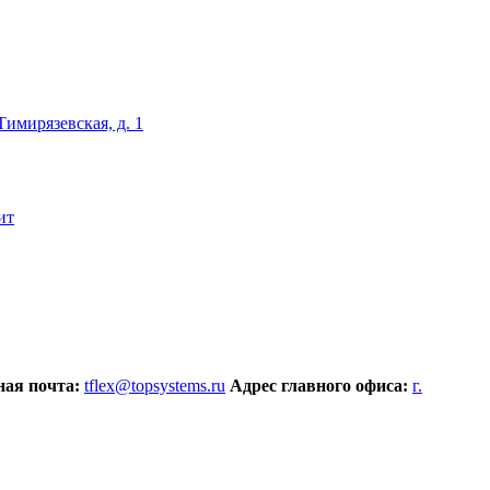
 Тимирязевская, д. 1
ит
ая почта:
tflex@topsystems.ru
Адрес главного офиса:
г.