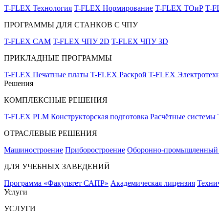
T-FLEX Технология
T-FLEX Нормирование
T-FLEX ТОиР
T-
ПРОГРАММЫ ДЛЯ СТАНКОВ С ЧПУ
T-FLEX CAM
T-FLEX ЧПУ 2D
T-FLEX ЧПУ 3D
ПРИКЛАДНЫЕ ПРОГРАММЫ
T-FLEX Печатные платы
T-FLEX Раскрой
T-FLEX Электротех
Решения
КОМПЛЕКСНЫЕ РЕШЕНИЯ
T-FLEX PLM
Конструкторская подготовка
Расчётные системы
ОТРАСЛЕВЫЕ РЕШЕНИЯ
Машиностроение
Приборостроение
Оборонно-промышленный 
ДЛЯ УЧЕБНЫХ ЗАВЕДЕНИЙ
Программа «Факультет САПР»
Академическая лицензия
Техни
Услуги
УСЛУГИ