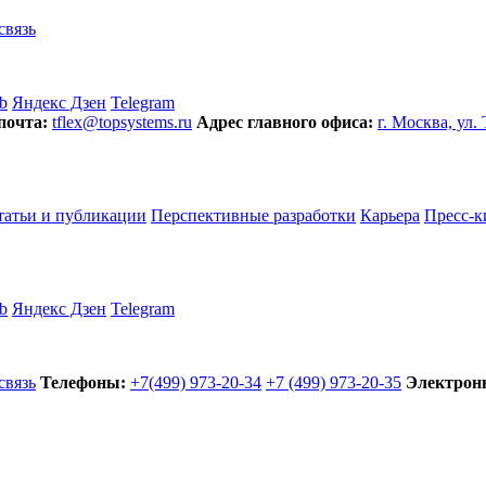
связь
b
Яндекс Дзен
Telegram
почта:
tflex@topsystems.ru
Адрес главного офиса:
г. Москва, ул.
татьи и публикации
Перспективные разработки
Карьера
Пресс-к
b
Яндекс Дзен
Telegram
связь
Телефоны:
+7(499) 973-20-34
+7 (499) 973-20-35
Электронн