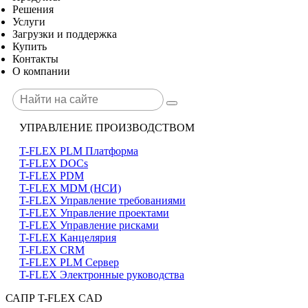
Решения
Услуги
Загрузки и поддержка
Купить
Контакты
О компании
УПРАВЛЕНИЕ ПРОИЗВОДСТВОМ
T-FLEX PLM Платформа
T-FLEX DOCs
T-FLEX PDM
T-FLEX MDM (НСИ)
T-FLEX Управление требованиями
T-FLEX Управление проектами
T-FLEX Управление рисками
T-FLEX Канцелярия
T-FLEX CRM
T-FLEX PLM Сервер
T-FLEX Электронные руководства
САПР T-FLEX CAD