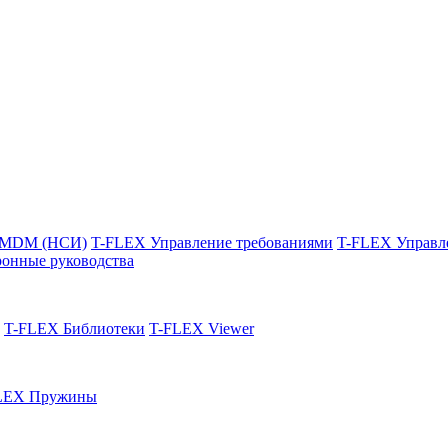
 MDM (НСИ)
T-FLEX Управление требованиями
T-FLEX Управл
онные руководства
T-FLEX Библиотеки
T-FLEX Viewer
LEX Пружины