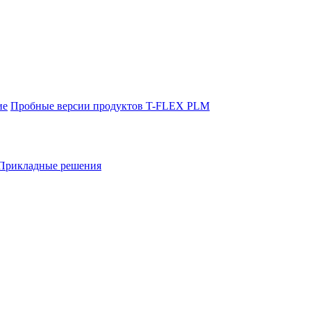
ие
Пробные версии продуктов T-FLEX PLM
Прикладные решения