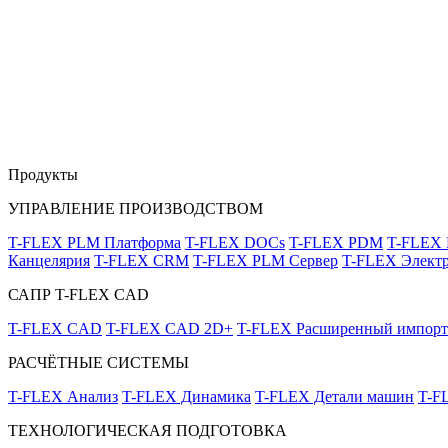
Продукты
УПРАВЛЕНИЕ ПРОИЗВОДСТВОМ
T-FLEX PLM Платформа
T-FLEX DOCs
T-FLEX PDM
T-FLEX
Канцелярия
T-FLEX CRM
T-FLEX PLM Сервер
T-FLEX Электр
САПР T-FLEX CAD
T-FLEX CAD
T-FLEX CAD 2D+
T-FLEX Расширенный импорт
РАСЧЁТНЫЕ СИСТЕМЫ
T-FLEX Анализ
T-FLEX Динамика
T-FLEX Детали машин
T-F
ТЕХНОЛОГИЧЕСКАЯ ПОДГОТОВКА