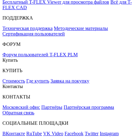
Бесплатный T-FLEX Viewer для просмотра файлов
Всё для T-
FLEX CAD
ПОДДЕРЖКА
Техническая поддержка
Методические материалы
Сертификация пользователей
ФОРУМ
Форум пользователей T-FLEX PLM
Купить
КУПИТЬ
Стоимость
Где купить
Заявка на покупку
Контакты
КОНТАКТЫ
Московский офис
Партнёры
Партнёрская программа
Обратная связь
СОЦИАЛЬНЫЕ ПЛОЩАДКИ
ВКонтакте
RuTube
VK Video
Facebook
Twitter
Instagram