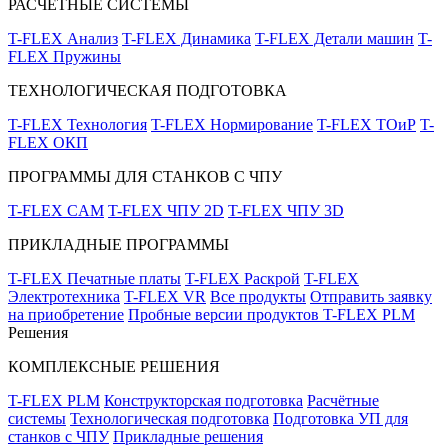
РАСЧЁТНЫЕ СИСТЕМЫ
T-FLEX Анализ
T-FLEX Динамика
T-FLEX Детали машин
T-
FLEX Пружины
ТЕХНОЛОГИЧЕСКАЯ ПОДГОТОВКА
T-FLEX Технология
T-FLEX Нормирование
T-FLEX ТОиР
T-
FLEX ОКП
ПРОГРАММЫ ДЛЯ СТАНКОВ С ЧПУ
T-FLEX CAM
T-FLEX ЧПУ 2D
T-FLEX ЧПУ 3D
ПРИКЛАДНЫЕ ПРОГРАММЫ
T-FLEX Печатные платы
T-FLEX Раскрой
T-FLEX
Электротехника
T-FLEX VR
Все продукты
Отправить заявку
на приобретение
Пробные версии продуктов T-FLEX PLM
Решения
КОМПЛЕКСНЫЕ РЕШЕНИЯ
T-FLEX PLM
Конструкторская подготовка
Расчётные
системы
Технологическая подготовка
Подготовка УП для
станков с ЧПУ
Прикладные решения