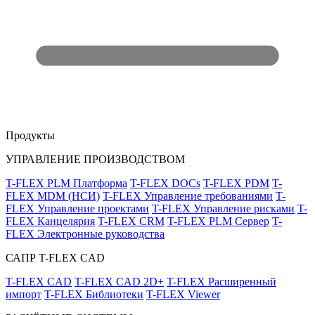
Продукты
УПРАВЛЕНИЕ ПРОИЗВОДСТВОМ
T-FLEX PLM Платформа
T-FLEX DOCs
T-FLEX PDM
T-
FLEX MDM (НСИ)
T-FLEX Управление требованиями
T-
FLEX Управление проектами
T-FLEX Управление рисками
T-
FLEX Канцелярия
T-FLEX CRM
T-FLEX PLM Сервер
T-
FLEX Электронные руководства
САПР T-FLEX CAD
T-FLEX CAD
T-FLEX CAD 2D+
T-FLEX Расширенный
импорт
T-FLEX Библиотеки
T-FLEX Viewer