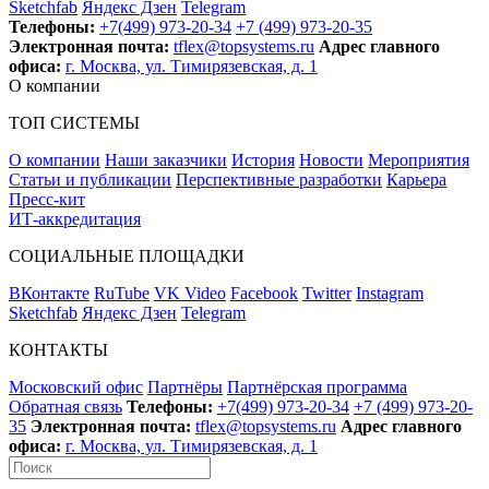
Sketchfab
Яндекс Дзен
Telegram
Телефоны:
+7(499) 973-20-34
+7 (499) 973-20-35
Электронная почта:
tflex@topsystems.ru
Адрес главного
офиса:
г. Москва, ул. Тимирязевская, д. 1
О компании
ТОП СИСТЕМЫ
О компании
Наши заказчики
История
Новости
Мероприятия
Статьи и публикации
Перспективные разработки
Карьера
Пресс-кит
ИТ-аккредитация
СОЦИАЛЬНЫЕ ПЛОЩАДКИ
ВКонтакте
RuTube
VK Video
Facebook
Twitter
Instagram
Sketchfab
Яндекс Дзен
Telegram
КОНТАКТЫ
Московский офис
Партнёры
Партнёрская программа
Обратная связь
Телефоны:
+7(499) 973-20-34
+7 (499) 973-20-
35
Электронная почта:
tflex@topsystems.ru
Адрес главного
офиса:
г. Москва, ул. Тимирязевская, д. 1