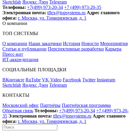
Sketchfab
Яндекс Дзен
Telegram
Телефоны:
+7(499) 973-20-34
+7 (499) 973-20-35
Электронная почта:
tflex@topsystems.ru
Адрес главного
офиса:
г. Москва, ул. Тимирязевская, д. 1
О компании
ТОП СИСТЕМЫ
О компании
Наши заказчики
История
Новости
Мероприятия
Статьи и публикации
Перспективные разработки
Карьера
Пресс-кит
ИТ-аккредитация
СОЦИАЛЬНЫЕ ПЛОЩАДКИ
ВКонтакте
RuTube
VK Video
Facebook
Twitter
Instagram
Sketchfab
Яндекс Дзен
Telegram
КОНТАКТЫ
Московский офис
Партнёры
Партнёрская программа
Обратная связь
Телефоны:
+7(499) 973-20-34
+7 (499) 973-20-
35
Электронная почта:
tflex@topsystems.ru
Адрес главного
офиса:
г. Москва, ул. Тимирязевская, д. 1