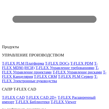
Продукты
УПРАВЛЕНИЕ ПРОИЗВОДСТВОМ
T-FLEX PLM Платформа
T-FLEX DOCs
T-FLEX PDM
T-
FLEX MDM (НСИ)
T-FLEX Управление требованиями
T-
FLEX Управление проектами
T-FLEX Управление рисками
T-
FLEX Канцелярия
T-FLEX CRM
T-FLEX PLM Сервер
T-
FLEX Электронные руководства
САПР T-FLEX CAD
T-FLEX CAD
T-FLEX CAD 2D+
T-FLEX Расширенный
импорт
T-FLEX Библиотеки
T-FLEX Viewer