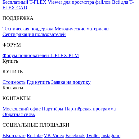
Бесплатный T-FLEX Viewer для просмотра файлов
Всё для T-
FLEX CAD
ПОДДЕРЖКА
Техническая поддержка
Методические материалы
Сертификация пользователей
ФОРУМ
Форум пользователей T-FLEX PLM
Купить
КУПИТЬ
Стоимость
Где купить
Заявка на покупку
Контакты
КОНТАКТЫ
Московский офис
Партнёры
Партнёрская программа
Обратная связь
СОЦИАЛЬНЫЕ ПЛОЩАДКИ
ВКонтакте
RuTube
VK Video
Facebook
Twitter
Instagram