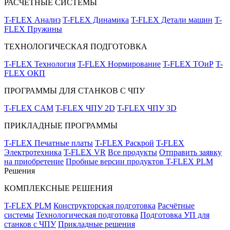
РАСЧЁТНЫЕ СИСТЕМЫ
T-FLEX Анализ
T-FLEX Динамика
T-FLEX Детали машин
T-
FLEX Пружины
ТЕХНОЛОГИЧЕСКАЯ ПОДГОТОВКА
T-FLEX Технология
T-FLEX Нормирование
T-FLEX ТОиР
T-
FLEX ОКП
ПРОГРАММЫ ДЛЯ СТАНКОВ С ЧПУ
T-FLEX CAM
T-FLEX ЧПУ 2D
T-FLEX ЧПУ 3D
ПРИКЛАДНЫЕ ПРОГРАММЫ
T-FLEX Печатные платы
T-FLEX Раскрой
T-FLEX
Электротехника
T-FLEX VR
Все продукты
Отправить заявку
на приобретение
Пробные версии продуктов T-FLEX PLM
Решения
КОМПЛЕКСНЫЕ РЕШЕНИЯ
T-FLEX PLM
Конструкторская подготовка
Расчётные
системы
Технологическая подготовка
Подготовка УП для
станков с ЧПУ
Прикладные решения