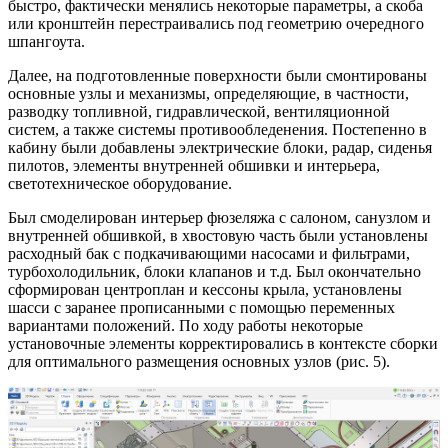
быстро, фактически менялись некоторые параметры, а скоба
или кронштейн перестраивались под геометрию очередного
шпангоута.
Далее, на подготовленные поверхности были смонтированы
основные узлы и механизмы, определяющие, в частности,
разводку топливной, гидравлической, вентиляционной
систем, а также системы противообледенения. Постепенно в
кабину были добавлены электрические блоки, радар, сиденья
пилотов, элементы внутренней обшивки и интерьера,
светотехническое оборудование.
Был смоделирован интерьер фюзеляжа с салоном, санузлом и
внутренней обшивкой, в хвостовую часть были установлены
расходный бак с подкачивающими насосами и фильтрами,
турбохолодильник, блоки клапанов и т.д. Был окончательно
сформирован центроплан и кессоны крыла, установлены
шасси с заранее прописанными с помощью переменных
вариантами положений. По ходу работы некоторые
установочные элементы корректировались в контексте сборки
для оптимального размещения основных узлов (рис. 5).