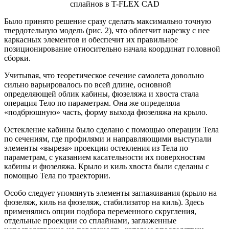
сплайнов в T-FLEX CAD
Было принято решение сразу сделать максимально точную
твердотельную модель (рис. 2), что облегчит нарезку с нее
каркасных элементов и обеспечит их правильное
позиционирование относительно начала координат головной
сборки.
Учитывая, что теоретическое сечение самолета довольно
сильно варьировалось по всей длине, основной
определяющей облик кабины, фюзеляжа и хвоста стала
операция Тело по параметрам. Она же определяла
«подбрюшную» часть, форму выхода фюзеляжа на крыло.
Остекление кабины было сделано с помощью операции Тела
по сечениям, где профилями и направляющими выступали
элементы «выреза» проекции остекления из Тела по
параметрам, с указанием касательности их поверхностям
кабины и фюзеляжа. Крыло и киль хвоста были сделаны с
помощью Тела по траектории.
Особо следует упомянуть элементы заглаживания (крыло на
фюзеляж, киль на фюзеляж, стабилизатор на киль). Здесь
применялись опции подбора переменного скругления,
отдельные проекции со сплайнами, заглаженные