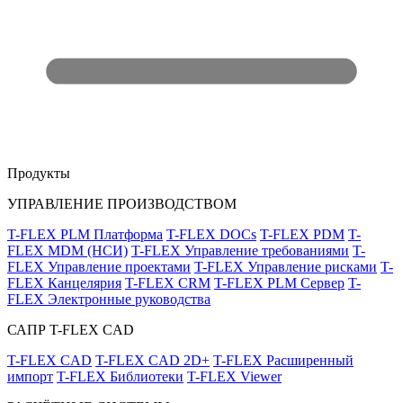
Продукты
УПРАВЛЕНИЕ ПРОИЗВОДСТВОМ
T-FLEX PLM Платформа
T-FLEX DOCs
T-FLEX PDM
T-
FLEX MDM (НСИ)
T-FLEX Управление требованиями
T-
FLEX Управление проектами
T-FLEX Управление рисками
T-
FLEX Канцелярия
T-FLEX CRM
T-FLEX PLM Сервер
T-
FLEX Электронные руководства
САПР T-FLEX CAD
T-FLEX CAD
T-FLEX CAD 2D+
T-FLEX Расширенный
импорт
T-FLEX Библиотеки
T-FLEX Viewer