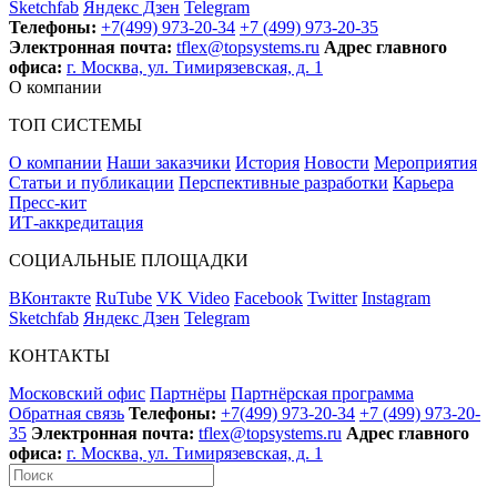
Sketchfab
Яндекс Дзен
Telegram
Телефоны:
+7(499) 973-20-34
+7 (499) 973-20-35
Электронная почта:
tflex@topsystems.ru
Адрес главного
офиса:
г. Москва, ул. Тимирязевская, д. 1
О компании
ТОП СИСТЕМЫ
О компании
Наши заказчики
История
Новости
Мероприятия
Статьи и публикации
Перспективные разработки
Карьера
Пресс-кит
ИТ-аккредитация
СОЦИАЛЬНЫЕ ПЛОЩАДКИ
ВКонтакте
RuTube
VK Video
Facebook
Twitter
Instagram
Sketchfab
Яндекс Дзен
Telegram
КОНТАКТЫ
Московский офис
Партнёры
Партнёрская программа
Обратная связь
Телефоны:
+7(499) 973-20-34
+7 (499) 973-20-
35
Электронная почта:
tflex@topsystems.ru
Адрес главного
офиса:
г. Москва, ул. Тимирязевская, д. 1