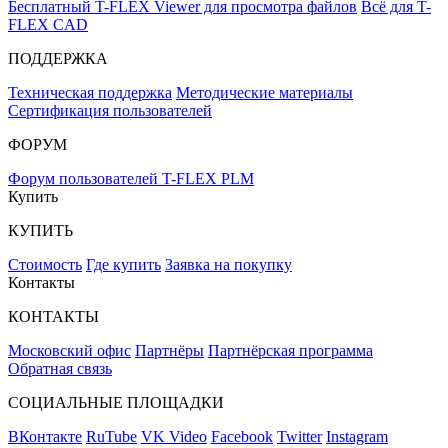
Бесплатный T-FLEX Viewer для просмотра файлов
Всё для T-
FLEX CAD
ПОДДЕРЖКА
Техническая поддержка
Методические материалы
Сертификация пользователей
ФОРУМ
Форум пользователей T-FLEX PLM
Купить
КУПИТЬ
Стоимость
Где купить
Заявка на покупку
Контакты
КОНТАКТЫ
Московский офис
Партнёры
Партнёрская программа
Обратная связь
СОЦИАЛЬНЫЕ ПЛОЩАДКИ
ВКонтакте
RuTube
VK Video
Facebook
Twitter
Instagram