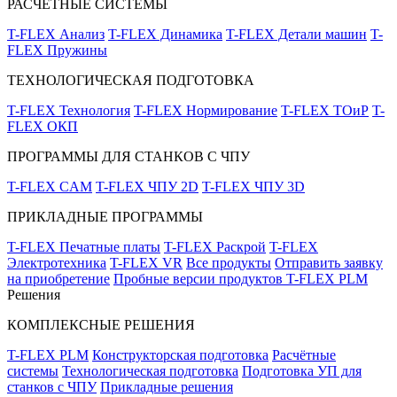
РАСЧЁТНЫЕ СИСТЕМЫ
T-FLEX Анализ
T-FLEX Динамика
T-FLEX Детали машин
T-
FLEX Пружины
ТЕХНОЛОГИЧЕСКАЯ ПОДГОТОВКА
T-FLEX Технология
T-FLEX Нормирование
T-FLEX ТОиР
T-
FLEX ОКП
ПРОГРАММЫ ДЛЯ СТАНКОВ С ЧПУ
T-FLEX CAM
T-FLEX ЧПУ 2D
T-FLEX ЧПУ 3D
ПРИКЛАДНЫЕ ПРОГРАММЫ
T-FLEX Печатные платы
T-FLEX Раскрой
T-FLEX
Электротехника
T-FLEX VR
Все продукты
Отправить заявку
на приобретение
Пробные версии продуктов T-FLEX PLM
Решения
КОМПЛЕКСНЫЕ РЕШЕНИЯ
T-FLEX PLM
Конструкторская подготовка
Расчётные
системы
Технологическая подготовка
Подготовка УП для
станков с ЧПУ
Прикладные решения