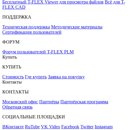
Бесплатный T-FLEX Viewer для просмотра файлов
Всё для T-
FLEX CAD
ПОДДЕРЖКА
Техническая поддержка
Методические материалы
Сертификация пользователей
ФОРУМ
Форум пользователей T-FLEX PLM
Купить
КУПИТЬ
Стоимость
Где купить
Заявка на покупку
Контакты
КОНТАКТЫ
Московский офис
Партнёры
Партнёрская программа
Обратная связь
СОЦИАЛЬНЫЕ ПЛОЩАДКИ
ВКонтакте
RuTube
VK Video
Facebook
Twitter
Instagram