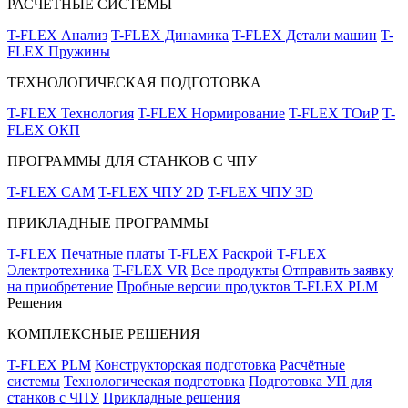
РАСЧЁТНЫЕ СИСТЕМЫ
T-FLEX Анализ
T-FLEX Динамика
T-FLEX Детали машин
T-
FLEX Пружины
ТЕХНОЛОГИЧЕСКАЯ ПОДГОТОВКА
T-FLEX Технология
T-FLEX Нормирование
T-FLEX ТОиР
T-
FLEX ОКП
ПРОГРАММЫ ДЛЯ СТАНКОВ С ЧПУ
T-FLEX CAM
T-FLEX ЧПУ 2D
T-FLEX ЧПУ 3D
ПРИКЛАДНЫЕ ПРОГРАММЫ
T-FLEX Печатные платы
T-FLEX Раскрой
T-FLEX
Электротехника
T-FLEX VR
Все продукты
Отправить заявку
на приобретение
Пробные версии продуктов T-FLEX PLM
Решения
КОМПЛЕКСНЫЕ РЕШЕНИЯ
T-FLEX PLM
Конструкторская подготовка
Расчётные
системы
Технологическая подготовка
Подготовка УП для
станков с ЧПУ
Прикладные решения