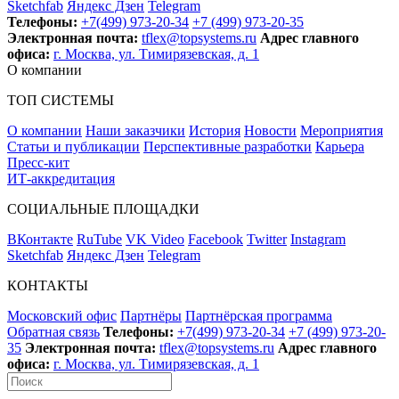
Sketchfab
Яндекс Дзен
Telegram
Телефоны:
+7(499) 973-20-34
+7 (499) 973-20-35
Электронная почта:
tflex@topsystems.ru
Адрес главного
офиса:
г. Москва, ул. Тимирязевская, д. 1
О компании
ТОП СИСТЕМЫ
О компании
Наши заказчики
История
Новости
Мероприятия
Статьи и публикации
Перспективные разработки
Карьера
Пресс-кит
ИТ-аккредитация
СОЦИАЛЬНЫЕ ПЛОЩАДКИ
ВКонтакте
RuTube
VK Video
Facebook
Twitter
Instagram
Sketchfab
Яндекс Дзен
Telegram
КОНТАКТЫ
Московский офис
Партнёры
Партнёрская программа
Обратная связь
Телефоны:
+7(499) 973-20-34
+7 (499) 973-20-
35
Электронная почта:
tflex@topsystems.ru
Адрес главного
офиса:
г. Москва, ул. Тимирязевская, д. 1