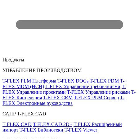
Продукты
УПРАВЛЕНИЕ ПРОИЗВОДСТВОМ
T-FLEX PLM Платформа
T-FLEX DOCs
T-FLEX PDM
T-
FLEX MDM (НСИ)
T-FLEX Управление требованиями
T-
FLEX Управление проектами
T-FLEX Управление рисками
T-
FLEX Канцелярия
T-FLEX CRM
T-FLEX PLM Сервер
T-
FLEX Электронные руководства
САПР T-FLEX CAD
T-FLEX CAD
T-FLEX CAD 2D+
T-FLEX Расширенный
импорт
T-FLEX Библиотеки
T-FLEX Viewer