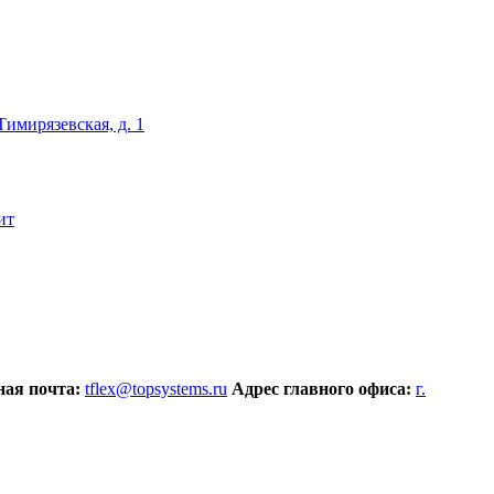
 Тимирязевская, д. 1
ит
ая почта:
tflex@topsystems.ru
Адрес главного офиса:
г.