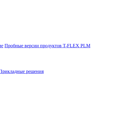
ие
Пробные версии продуктов T-FLEX PLM
Прикладные решения