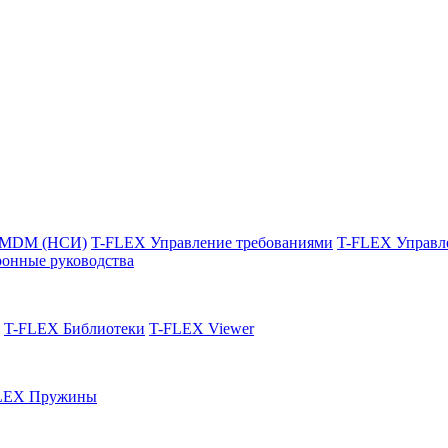
 MDM (НСИ)
T-FLEX Управление требованиями
T-FLEX Управл
онные руководства
T-FLEX Библиотеки
T-FLEX Viewer
LEX Пружины