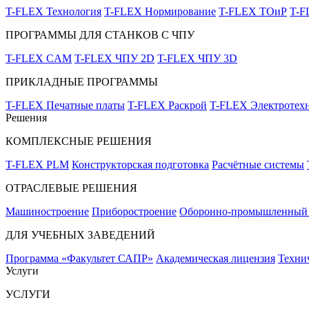
T-FLEX Технология
T-FLEX Нормирование
T-FLEX ТОиР
T-
ПРОГРАММЫ ДЛЯ СТАНКОВ С ЧПУ
T-FLEX CAM
T-FLEX ЧПУ 2D
T-FLEX ЧПУ 3D
ПРИКЛАДНЫЕ ПРОГРАММЫ
T-FLEX Печатные платы
T-FLEX Раскрой
T-FLEX Электротех
Решения
КОМПЛЕКСНЫЕ РЕШЕНИЯ
T-FLEX PLM
Конструкторская подготовка
Расчётные системы
ОТРАСЛЕВЫЕ РЕШЕНИЯ
Машиностроение
Приборостроение
Оборонно-промышленный 
ДЛЯ УЧЕБНЫХ ЗАВЕДЕНИЙ
Программа «Факультет САПР»
Академическая лицензия
Техни
Услуги
УСЛУГИ