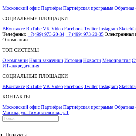
Московский офис
Партнёры
Партнёрская программа
Обратная 
СОЦИАЛЬНЫЕ ПЛОЩАДКИ
ВКонтакте
RuTube
VK Video
Facebook
Twitter
Instagram
Sketchfa
Телефоны:
+7(499) 973-20-34
+7 (499) 973-20-35
Электронная 
О компании
ТОП СИСТЕМЫ
О компании
Наши заказчики
История
Новости
Мероприятия
С
ИТ-аккредитация
СОЦИАЛЬНЫЕ ПЛОЩАДКИ
ВКонтакте
RuTube
VK Video
Facebook
Twitter
Instagram
Sketchfa
КОНТАКТЫ
Московский офис
Партнёры
Партнёрская программа
Обратная 
Москва, ул. Тимирязевская, д. 1
Продукты