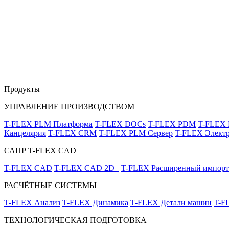
Продукты
УПРАВЛЕНИЕ ПРОИЗВОДСТВОМ
T-FLEX PLM Платформа
T-FLEX DOCs
T-FLEX PDM
T-FLEX
Канцелярия
T-FLEX CRM
T-FLEX PLM Сервер
T-FLEX Электр
САПР T-FLEX CAD
T-FLEX CAD
T-FLEX CAD 2D+
T-FLEX Расширенный импорт
РАСЧЁТНЫЕ СИСТЕМЫ
T-FLEX Анализ
T-FLEX Динамика
T-FLEX Детали машин
T-F
ТЕХНОЛОГИЧЕСКАЯ ПОДГОТОВКА