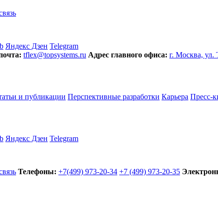
связь
b
Яндекс Дзен
Telegram
почта:
tflex@topsystems.ru
Адрес главного офиса:
г. Москва, ул.
татьи и публикации
Перспективные разработки
Карьера
Пресс-к
b
Яндекс Дзен
Telegram
связь
Телефоны:
+7(499) 973-20-34
+7 (499) 973-20-35
Электронн