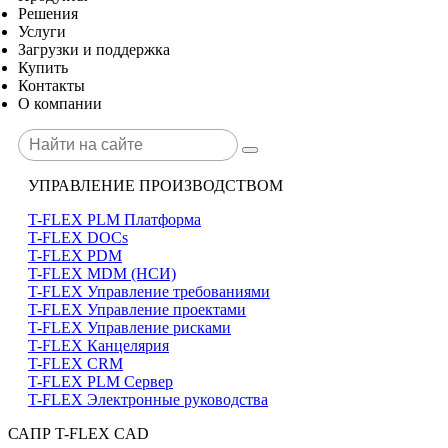
Решения
Услуги
Загрузки и поддержка
Купить
Контакты
О компании
УПРАВЛЕНИЕ ПРОИЗВОДСТВОМ
T-FLEX PLM Платформа
T-FLEX DOCs
T-FLEX PDM
T-FLEX MDM (НСИ)
T-FLEX Управление требованиями
T-FLEX Управление проектами
T-FLEX Управление рисками
T-FLEX Канцелярия
T-FLEX CRM
T-FLEX PLM Сервер
T-FLEX Электронные руководства
САПР T-FLEX CAD