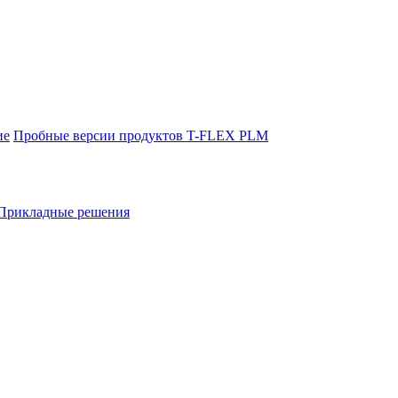
ие
Пробные версии продуктов T-FLEX PLM
Прикладные решения