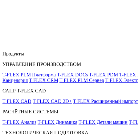
Продукты
УПРАВЛЕНИЕ ПРОИЗВОДСТВОМ
T-FLEX PLM Платформа
T-FLEX DOCs
T-FLEX PDM
T-FLEX
Канцелярия
T-FLEX CRM
T-FLEX PLM Сервер
T-FLEX Электр
САПР T-FLEX CAD
T-FLEX CAD
T-FLEX CAD 2D+
T-FLEX Расширенный импорт
РАСЧЁТНЫЕ СИСТЕМЫ
T-FLEX Анализ
T-FLEX Динамика
T-FLEX Детали машин
T-F
ТЕХНОЛОГИЧЕСКАЯ ПОДГОТОВКА