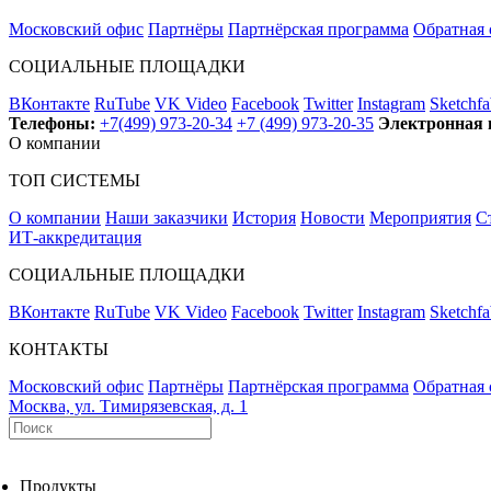
Московский офис
Партнёры
Партнёрская программа
Обратная 
СОЦИАЛЬНЫЕ ПЛОЩАДКИ
ВКонтакте
RuTube
VK Video
Facebook
Twitter
Instagram
Sketchfa
Телефоны:
+7(499) 973-20-34
+7 (499) 973-20-35
Электронная 
О компании
ТОП СИСТЕМЫ
О компании
Наши заказчики
История
Новости
Мероприятия
С
ИТ-аккредитация
СОЦИАЛЬНЫЕ ПЛОЩАДКИ
ВКонтакте
RuTube
VK Video
Facebook
Twitter
Instagram
Sketchfa
КОНТАКТЫ
Московский офис
Партнёры
Партнёрская программа
Обратная 
Москва, ул. Тимирязевская, д. 1
Продукты