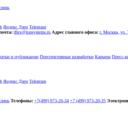
связь
b
Яндекс Дзен
Telegram
почта:
tflex@topsystems.ru
Адрес главного офиса:
г. Москва, ул.
татьи и публикации
Перспективные разработки
Карьера
Пресс-к
b
Яндекс Дзен
Telegram
связь
Телефоны:
+7(499) 973-20-34
+7 (499) 973-20-35
Электронн