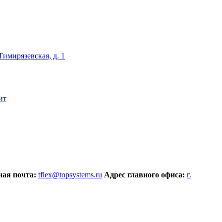
 Тимирязевская, д. 1
ит
ая почта:
tflex@topsystems.ru
Адрес главного офиса:
г.