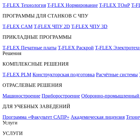
T-FLEX Технология
T-FLEX Нормирование
T-FLEX ТОиР
T-
ПРОГРАММЫ ДЛЯ СТАНКОВ С ЧПУ
T-FLEX CAM
T-FLEX ЧПУ 2D
T-FLEX ЧПУ 3D
ПРИКЛАДНЫЕ ПРОГРАММЫ
T-FLEX Печатные платы
T-FLEX Раскрой
T-FLEX Электротех
Решения
КОМПЛЕКСНЫЕ РЕШЕНИЯ
T-FLEX PLM
Конструкторская подготовка
Расчётные системы
ОТРАСЛЕВЫЕ РЕШЕНИЯ
Машиностроение
Приборостроение
Оборонно-промышленный 
ДЛЯ УЧЕБНЫХ ЗАВЕДЕНИЙ
Программа «Факультет САПР»
Академическая лицензия
Техни
Услуги
УСЛУГИ