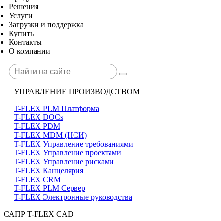
Решения
Услуги
Загрузки и поддержка
Купить
Контакты
О компании
УПРАВЛЕНИЕ ПРОИЗВОДСТВОМ
T-FLEX PLM Платформа
T-FLEX DOCs
T-FLEX PDM
T-FLEX MDM (НСИ)
T-FLEX Управление требованиями
T-FLEX Управление проектами
T-FLEX Управление рисками
T-FLEX Канцелярия
T-FLEX CRM
T-FLEX PLM Сервер
T-FLEX Электронные руководства
САПР T-FLEX CAD