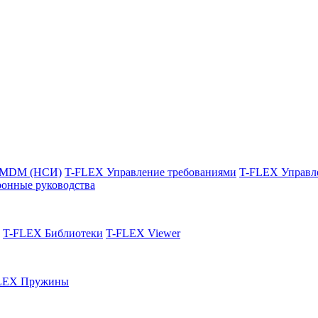
 MDM (НСИ)
T-FLEX Управление требованиями
T-FLEX Управл
онные руководства
T-FLEX Библиотеки
T-FLEX Viewer
LEX Пружины