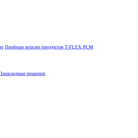
ие
Пробные версии продуктов T-FLEX PLM
Прикладные решения