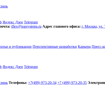
связь
b
Яндекс Дзен
Telegram
почта:
tflex@topsystems.ru
Адрес главного офиса:
г. Москва, ул.
татьи и публикации
Перспективные разработки
Карьера
Пресс-к
b
Яндекс Дзен
Telegram
связь
Телефоны:
+7(499) 973-20-34
+7 (499) 973-20-35
Электронн