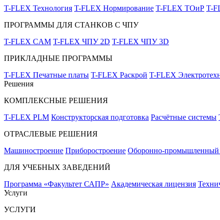
T-FLEX Технология
T-FLEX Нормирование
T-FLEX ТОиР
T-
ПРОГРАММЫ ДЛЯ СТАНКОВ С ЧПУ
T-FLEX CAM
T-FLEX ЧПУ 2D
T-FLEX ЧПУ 3D
ПРИКЛАДНЫЕ ПРОГРАММЫ
T-FLEX Печатные платы
T-FLEX Раскрой
T-FLEX Электротех
Решения
КОМПЛЕКСНЫЕ РЕШЕНИЯ
T-FLEX PLM
Конструкторская подготовка
Расчётные системы
ОТРАСЛЕВЫЕ РЕШЕНИЯ
Машиностроение
Приборостроение
Оборонно-промышленный 
ДЛЯ УЧЕБНЫХ ЗАВЕДЕНИЙ
Программа «Факультет САПР»
Академическая лицензия
Техни
Услуги
УСЛУГИ