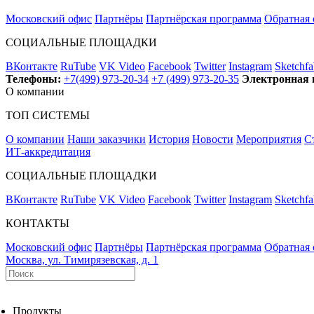
Московский офис
Партнёры
Партнёрская программа
Обратная 
СОЦИАЛЬНЫЕ ПЛОЩАДКИ
ВКонтакте
RuTube
VK Video
Facebook
Twitter
Instagram
Sketchfa
Телефоны:
+7(499) 973-20-34
+7 (499) 973-20-35
Электронная 
О компании
ТОП СИСТЕМЫ
О компании
Наши заказчики
История
Новости
Мероприятия
С
ИТ-аккредитация
СОЦИАЛЬНЫЕ ПЛОЩАДКИ
ВКонтакте
RuTube
VK Video
Facebook
Twitter
Instagram
Sketchfa
КОНТАКТЫ
Московский офис
Партнёры
Партнёрская программа
Обратная 
Москва, ул. Тимирязевская, д. 1
Продукты