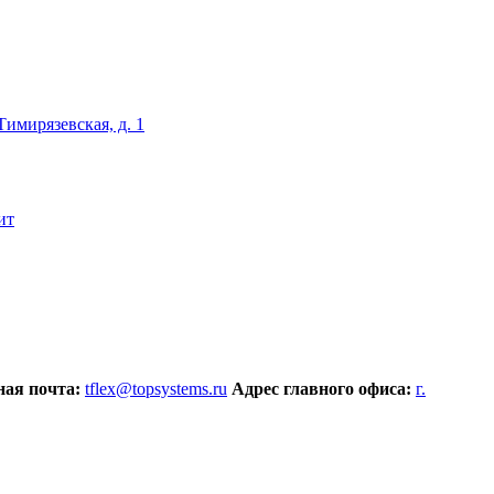
 Тимирязевская, д. 1
ит
ая почта:
tflex@topsystems.ru
Адрес главного офиса:
г.