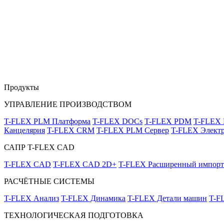
Продукты
УПРАВЛЕНИЕ ПРОИЗВОДСТВОМ
T-FLEX PLM Платформа
T-FLEX DOCs
T-FLEX PDM
T-FLEX
Канцелярия
T-FLEX CRM
T-FLEX PLM Сервер
T-FLEX Электр
САПР T-FLEX CAD
T-FLEX CAD
T-FLEX CAD 2D+
T-FLEX Расширенный импорт
РАСЧЁТНЫЕ СИСТЕМЫ
T-FLEX Анализ
T-FLEX Динамика
T-FLEX Детали машин
T-F
ТЕХНОЛОГИЧЕСКАЯ ПОДГОТОВКА