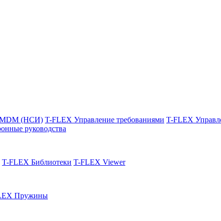
 MDM (НСИ)
T-FLEX Управление требованиями
T-FLEX Управл
онные руководства
T-FLEX Библиотеки
T-FLEX Viewer
LEX Пружины