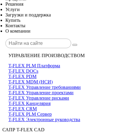
Решения
Услуги
Загрузки и поддержка
Купить
Контакты
О компании
УПРАВЛЕНИЕ ПРОИЗВОДСТВОМ
T-FLEX PLM Платформа
T-FLEX DOCs
T-FLEX PDM
T-FLEX MDM (НСИ)
T-FLEX Управление требованиями
T-FLEX Управление проектами
T-FLEX Управление рисками
T-FLEX Канцелярия
T-FLEX CRM
T-FLEX PLM Сервер
T-FLEX Электронные руководства
САПР T-FLEX CAD