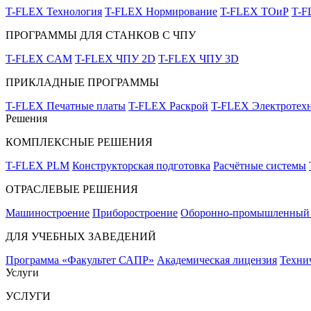
T-FLEX Технология
T-FLEX Нормирование
T-FLEX ТОиР
T-
ПРОГРАММЫ ДЛЯ СТАНКОВ С ЧПУ
T-FLEX CAM
T-FLEX ЧПУ 2D
T-FLEX ЧПУ 3D
ПРИКЛАДНЫЕ ПРОГРАММЫ
T-FLEX Печатные платы
T-FLEX Раскрой
T-FLEX Электротех
Решения
КОМПЛЕКСНЫЕ РЕШЕНИЯ
T-FLEX PLM
Конструкторская подготовка
Расчётные системы
ОТРАСЛЕВЫЕ РЕШЕНИЯ
Машиностроение
Приборостроение
Оборонно-промышленный 
ДЛЯ УЧЕБНЫХ ЗАВЕДЕНИЙ
Программа «Факультет САПР»
Академическая лицензия
Техни
Услуги
УСЛУГИ