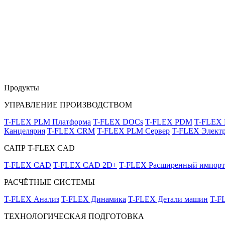
Продукты
УПРАВЛЕНИЕ ПРОИЗВОДСТВОМ
T-FLEX PLM Платформа
T-FLEX DOCs
T-FLEX PDM
T-FLEX
Канцелярия
T-FLEX CRM
T-FLEX PLM Сервер
T-FLEX Электр
САПР T-FLEX CAD
T-FLEX CAD
T-FLEX CAD 2D+
T-FLEX Расширенный импорт
РАСЧЁТНЫЕ СИСТЕМЫ
T-FLEX Анализ
T-FLEX Динамика
T-FLEX Детали машин
T-F
ТЕХНОЛОГИЧЕСКАЯ ПОДГОТОВКА