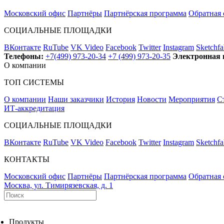
Московский офис
Партнёры
Партнёрская программа
Обратная 
СОЦИАЛЬНЫЕ ПЛОЩАДКИ
ВКонтакте
RuTube
VK Video
Facebook
Twitter
Instagram
Sketchfa
Телефоны:
+7(499) 973-20-34
+7 (499) 973-20-35
Электронная 
О компании
ТОП СИСТЕМЫ
О компании
Наши заказчики
История
Новости
Мероприятия
С
ИТ-аккредитация
СОЦИАЛЬНЫЕ ПЛОЩАДКИ
ВКонтакте
RuTube
VK Video
Facebook
Twitter
Instagram
Sketchfa
КОНТАКТЫ
Московский офис
Партнёры
Партнёрская программа
Обратная 
Москва, ул. Тимирязевская, д. 1
Продукты