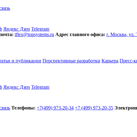
связь
b
Яндекс Дзен
Telegram
почта:
tflex@topsystems.ru
Адрес главного офиса:
г. Москва, ул.
татьи и публикации
Перспективные разработки
Карьера
Пресс-к
b
Яндекс Дзен
Telegram
связь
Телефоны:
+7(499) 973-20-34
+7 (499) 973-20-35
Электронн