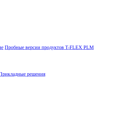
ие
Пробные версии продуктов T-FLEX PLM
Прикладные решения