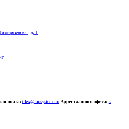
 Тимирязевская, д. 1
ит
ая почта:
tflex@topsystems.ru
Адрес главного офиса:
г.