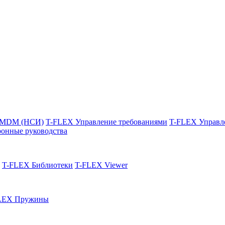
 MDM (НСИ)
T-FLEX Управление требованиями
T-FLEX Управл
онные руководства
T-FLEX Библиотеки
T-FLEX Viewer
LEX Пружины