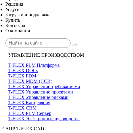
Решения
Услуги
Загрузки и поддержка
Купить
Контакты
О компании
УПРАВЛЕНИЕ ПРОИЗВОДСТВОМ
T-FLEX PLM Платформа
T-FLEX DOCs
T-FLEX PDM
T-FLEX MDM (НСИ)
T-FLEX Управление требованиями
T-FLEX Управление проектами
T-FLEX Управление рисками
T-FLEX Канцелярия
T-FLEX CRM
T-FLEX PLM Сервер
T-FLEX Электронные руководства
САПР T-FLEX CAD