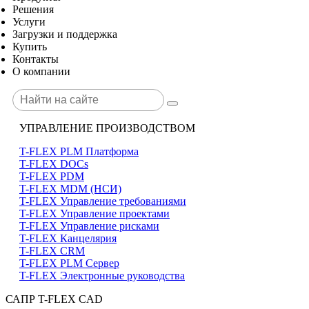
Решения
Услуги
Загрузки и поддержка
Купить
Контакты
О компании
УПРАВЛЕНИЕ ПРОИЗВОДСТВОМ
T-FLEX PLM Платформа
T-FLEX DOCs
T-FLEX PDM
T-FLEX MDM (НСИ)
T-FLEX Управление требованиями
T-FLEX Управление проектами
T-FLEX Управление рисками
T-FLEX Канцелярия
T-FLEX CRM
T-FLEX PLM Сервер
T-FLEX Электронные руководства
САПР T-FLEX CAD