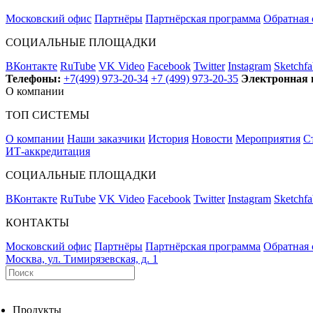
Московский офис
Партнёры
Партнёрская программа
Обратная 
СОЦИАЛЬНЫЕ ПЛОЩАДКИ
ВКонтакте
RuTube
VK Video
Facebook
Twitter
Instagram
Sketchfa
Телефоны:
+7(499) 973-20-34
+7 (499) 973-20-35
Электронная 
О компании
ТОП СИСТЕМЫ
О компании
Наши заказчики
История
Новости
Мероприятия
С
ИТ-аккредитация
СОЦИАЛЬНЫЕ ПЛОЩАДКИ
ВКонтакте
RuTube
VK Video
Facebook
Twitter
Instagram
Sketchfa
КОНТАКТЫ
Московский офис
Партнёры
Партнёрская программа
Обратная 
Москва, ул. Тимирязевская, д. 1
Продукты