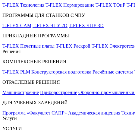
T-FLEX Технология
T-FLEX Нормирование
T-FLEX ТОиР
T-
ПРОГРАММЫ ДЛЯ СТАНКОВ С ЧПУ
T-FLEX CAM
T-FLEX ЧПУ 2D
T-FLEX ЧПУ 3D
ПРИКЛАДНЫЕ ПРОГРАММЫ
T-FLEX Печатные платы
T-FLEX Раскрой
T-FLEX Электротех
Решения
КОМПЛЕКСНЫЕ РЕШЕНИЯ
T-FLEX PLM
Конструкторская подготовка
Расчётные системы
ОТРАСЛЕВЫЕ РЕШЕНИЯ
Машиностроение
Приборостроение
Оборонно-промышленный 
ДЛЯ УЧЕБНЫХ ЗАВЕДЕНИЙ
Программа «Факультет САПР»
Академическая лицензия
Техни
Услуги
УСЛУГИ