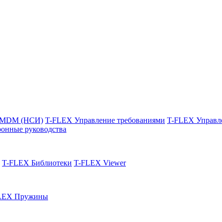
 MDM (НСИ)
T-FLEX Управление требованиями
T-FLEX Управл
онные руководства
T-FLEX Библиотеки
T-FLEX Viewer
LEX Пружины