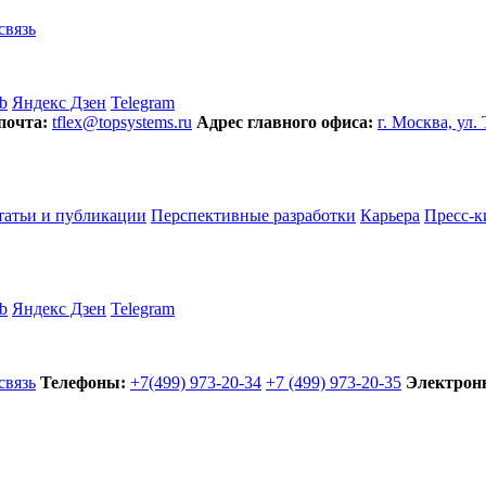
связь
b
Яндекс Дзен
Telegram
почта:
tflex@topsystems.ru
Адрес главного офиса:
г. Москва, ул.
татьи и публикации
Перспективные разработки
Карьера
Пресс-к
b
Яндекс Дзен
Telegram
связь
Телефоны:
+7(499) 973-20-34
+7 (499) 973-20-35
Электронн