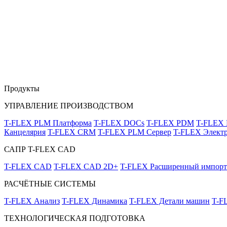
Продукты
УПРАВЛЕНИЕ ПРОИЗВОДСТВОМ
T-FLEX PLM Платформа
T-FLEX DOCs
T-FLEX PDM
T-FLEX
Канцелярия
T-FLEX CRM
T-FLEX PLM Сервер
T-FLEX Электр
САПР T-FLEX CAD
T-FLEX CAD
T-FLEX CAD 2D+
T-FLEX Расширенный импорт
РАСЧЁТНЫЕ СИСТЕМЫ
T-FLEX Анализ
T-FLEX Динамика
T-FLEX Детали машин
T-F
ТЕХНОЛОГИЧЕСКАЯ ПОДГОТОВКА