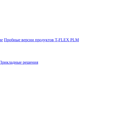
ие
Пробные версии продуктов T-FLEX PLM
Прикладные решения