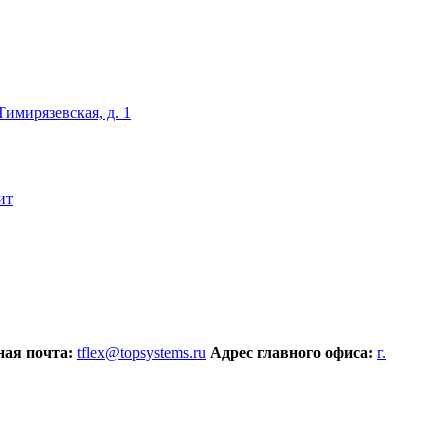
 Тимирязевская, д. 1
ит
ая почта:
tflex@topsystems.ru
Адрес главного офиса:
г.