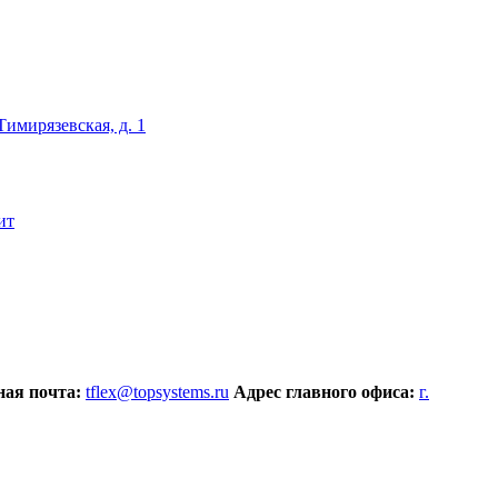
 Тимирязевская, д. 1
ит
ая почта:
tflex@topsystems.ru
Адрес главного офиса:
г.