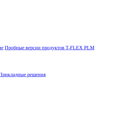
ие
Пробные версии продуктов T-FLEX PLM
Прикладные решения