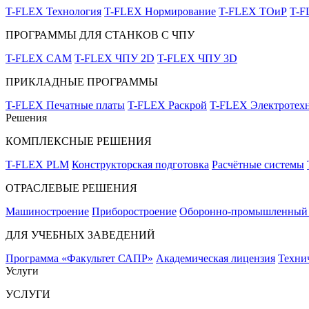
T-FLEX Технология
T-FLEX Нормирование
T-FLEX ТОиР
T-
ПРОГРАММЫ ДЛЯ СТАНКОВ С ЧПУ
T-FLEX CAM
T-FLEX ЧПУ 2D
T-FLEX ЧПУ 3D
ПРИКЛАДНЫЕ ПРОГРАММЫ
T-FLEX Печатные платы
T-FLEX Раскрой
T-FLEX Электротех
Решения
КОМПЛЕКСНЫЕ РЕШЕНИЯ
T-FLEX PLM
Конструкторская подготовка
Расчётные системы
ОТРАСЛЕВЫЕ РЕШЕНИЯ
Машиностроение
Приборостроение
Оборонно-промышленный 
ДЛЯ УЧЕБНЫХ ЗАВЕДЕНИЙ
Программа «Факультет САПР»
Академическая лицензия
Техни
Услуги
УСЛУГИ