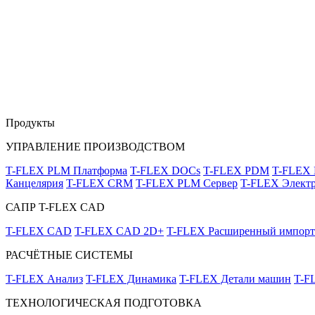
Продукты
УПРАВЛЕНИЕ ПРОИЗВОДСТВОМ
T-FLEX PLM Платформа
T-FLEX DOCs
T-FLEX PDM
T-FLEX
Канцелярия
T-FLEX CRM
T-FLEX PLM Сервер
T-FLEX Электр
САПР T-FLEX CAD
T-FLEX CAD
T-FLEX CAD 2D+
T-FLEX Расширенный импорт
РАСЧЁТНЫЕ СИСТЕМЫ
T-FLEX Анализ
T-FLEX Динамика
T-FLEX Детали машин
T-F
ТЕХНОЛОГИЧЕСКАЯ ПОДГОТОВКА