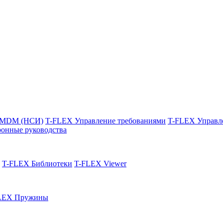
 MDM (НСИ)
T-FLEX Управление требованиями
T-FLEX Управл
онные руководства
T-FLEX Библиотеки
T-FLEX Viewer
LEX Пружины