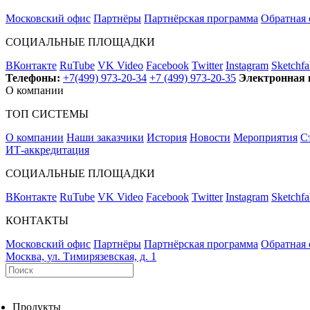
Московский офис
Партнёры
Партнёрская программа
Обратная 
СОЦИАЛЬНЫЕ ПЛОЩАДКИ
ВКонтакте
RuTube
VK Video
Facebook
Twitter
Instagram
Sketchfa
Телефоны:
+7(499) 973-20-34
+7 (499) 973-20-35
Электронная 
О компании
ТОП СИСТЕМЫ
О компании
Наши заказчики
История
Новости
Мероприятия
С
ИТ-аккредитация
СОЦИАЛЬНЫЕ ПЛОЩАДКИ
ВКонтакте
RuTube
VK Video
Facebook
Twitter
Instagram
Sketchfa
КОНТАКТЫ
Московский офис
Партнёры
Партнёрская программа
Обратная 
Москва, ул. Тимирязевская, д. 1
Продукты