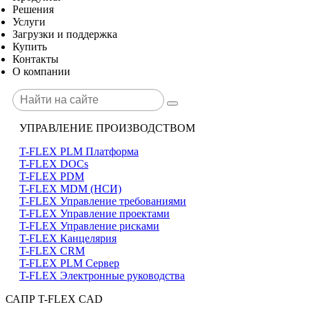
Решения
Услуги
Загрузки и поддержка
Купить
Контакты
О компании
УПРАВЛЕНИЕ ПРОИЗВОДСТВОМ
T-FLEX PLM Платформа
T-FLEX DOCs
T-FLEX PDM
T-FLEX MDM (НСИ)
T-FLEX Управление требованиями
T-FLEX Управление проектами
T-FLEX Управление рисками
T-FLEX Канцелярия
T-FLEX CRM
T-FLEX PLM Сервер
T-FLEX Электронные руководства
САПР T-FLEX CAD