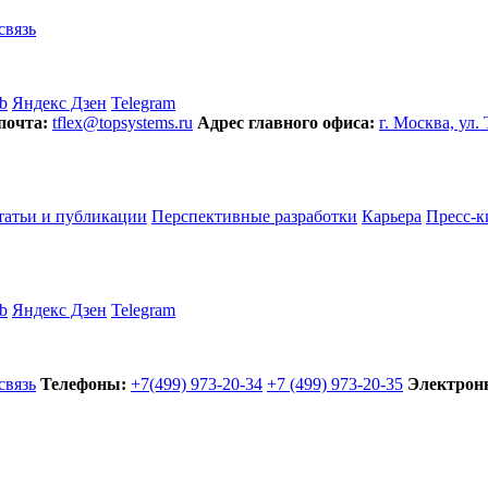
связь
b
Яндекс Дзен
Telegram
почта:
tflex@topsystems.ru
Адрес главного офиса:
г. Москва, ул.
татьи и публикации
Перспективные разработки
Карьера
Пресс-к
b
Яндекс Дзен
Telegram
связь
Телефоны:
+7(499) 973-20-34
+7 (499) 973-20-35
Электронн