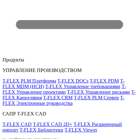
Продукты
УПРАВЛЕНИЕ ПРОИЗВОДСТВОМ
T-FLEX PLM Платформа
T-FLEX DOCs
T-FLEX PDM
T-
FLEX MDM (НСИ)
T-FLEX Управление требованиями
T-
FLEX Управление проектами
T-FLEX Управление рисками
T-
FLEX Канцелярия
T-FLEX CRM
T-FLEX PLM Сервер
T-
FLEX Электронные руководства
САПР T-FLEX CAD
T-FLEX CAD
T-FLEX CAD 2D+
T-FLEX Расширенный
импорт
T-FLEX Библиотеки
T-FLEX Viewer