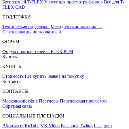
Бесплатный T-FLEX Viewer для просмотра файлов
Всё для T-
FLEX CAD
ПОДДЕРЖКА
Техническая поддержка
Методические материалы
Сертификация пользователей
ФОРУМ
Форум пользователей T-FLEX PLM
Купить
КУПИТЬ
Стоимость
Где купить
Заявка на покупку
Контакты
КОНТАКТЫ
Московский офис
Партнёры
Партнёрская программа
Обратная связь
СОЦИАЛЬНЫЕ ПЛОЩАДКИ
ВКонтакте
RuTube
VK Video
Facebook
Twitter
Instagram