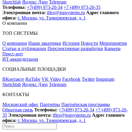
Sketchfab
Яндекс Дзен
Telegram
Телефоны:
+7(499) 973-20-34
+7 (499) 973-20-35
Электронная почта:
tflex@topsystems.ru
Адрес главного
офиса:
г. Москва, ул. Тимирязевская, д. 1
О компании
ТОП СИСТЕМЫ
О компании
Наши заказчики
История
Новости
Мероприятия
Статьи и публикации
Перспективные разработки
Карьера
Пресс-кит
ИТ-аккредитация
СОЦИАЛЬНЫЕ ПЛОЩАДКИ
ВКонтакте
RuTube
VK Video
Facebook
Twitter
Instagram
Sketchfab
Яндекс Дзен
Telegram
КОНТАКТЫ
Московский офис
Партнёры
Партнёрская программа
Обратная связь
Телефоны:
+7(499) 973-20-34
+7 (499) 973-20-
35
Электронная почта:
tflex@topsystems.ru
Адрес главного
офиса:
г. Москва, ул. Тимирязевская, д. 1