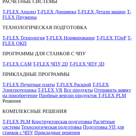
РАСЧЁТНЫЕ СИСТЕМЫ
T-FLEX Анализ
T-FLEX Динамика
T-FLEX Детали машин
T-
FLEX Пружины
ТЕХНОЛОГИЧЕСКАЯ ПОДГОТОВКА
T-FLEX Технология
T-FLEX Нормирование
T-FLEX ТОиР
T-
FLEX ОКП
ПРОГРАММЫ ДЛЯ СТАНКОВ С ЧПУ
T-FLEX CAM
T-FLEX ЧПУ 2D
T-FLEX ЧПУ 3D
ПРИКЛАДНЫЕ ПРОГРАММЫ
T-FLEX Печатные платы
T-FLEX Раскрой
T-FLEX
Электротехника
T-FLEX VR
Все продукты
Отправить заявку
на приобретение
Пробные версии продуктов T-FLEX PLM
Решения
КОМПЛЕКСНЫЕ РЕШЕНИЯ
T-FLEX PLM
Конструкторская подготовка
Расчётные
системы
Технологическая подготовка
Подготовка УП для
станков с ЧПУ
Прикладные решения