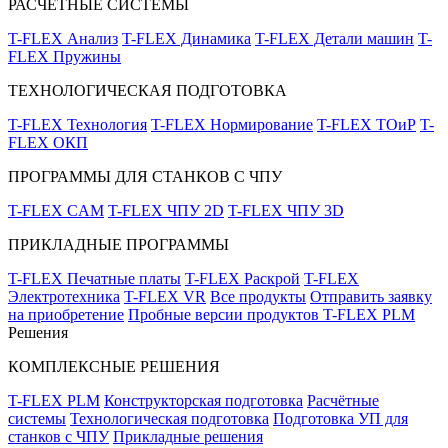
РАСЧЁТНЫЕ СИСТЕМЫ
T-FLEX Анализ
T-FLEX Динамика
T-FLEX Детали машин
T-
FLEX Пружины
ТЕХНОЛОГИЧЕСКАЯ ПОДГОТОВКА
T-FLEX Технология
T-FLEX Нормирование
T-FLEX ТОиР
T-
FLEX ОКП
ПРОГРАММЫ ДЛЯ СТАНКОВ С ЧПУ
T-FLEX CAM
T-FLEX ЧПУ 2D
T-FLEX ЧПУ 3D
ПРИКЛАДНЫЕ ПРОГРАММЫ
T-FLEX Печатные платы
T-FLEX Раскрой
T-FLEX
Электротехника
T-FLEX VR
Все продукты
Отправить заявку
на приобретение
Пробные версии продуктов T-FLEX PLM
Решения
КОМПЛЕКСНЫЕ РЕШЕНИЯ
T-FLEX PLM
Конструкторская подготовка
Расчётные
системы
Технологическая подготовка
Подготовка УП для
станков с ЧПУ
Прикладные решения