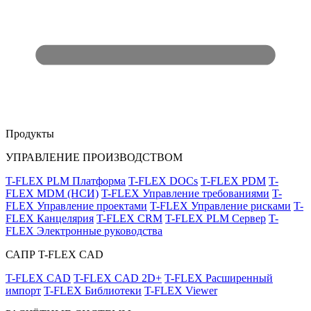
Продукты
УПРАВЛЕНИЕ ПРОИЗВОДСТВОМ
T-FLEX PLM Платформа
T-FLEX DOCs
T-FLEX PDM
T-
FLEX MDM (НСИ)
T-FLEX Управление требованиями
T-
FLEX Управление проектами
T-FLEX Управление рисками
T-
FLEX Канцелярия
T-FLEX CRM
T-FLEX PLM Сервер
T-
FLEX Электронные руководства
САПР T-FLEX CAD
T-FLEX CAD
T-FLEX CAD 2D+
T-FLEX Расширенный
импорт
T-FLEX Библиотеки
T-FLEX Viewer