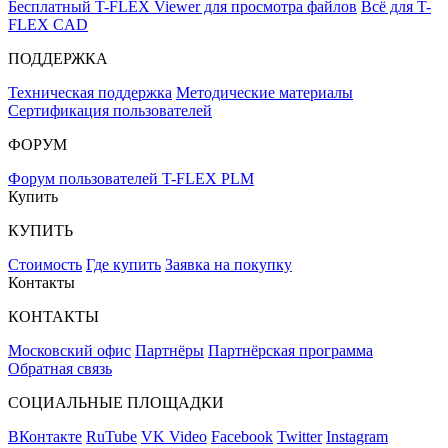
Бесплатный T-FLEX Viewer для просмотра файлов
Всё для T-
FLEX CAD
ПОДДЕРЖКА
Техническая поддержка
Методические материалы
Сертификация пользователей
ФОРУМ
Форум пользователей T-FLEX PLM
Купить
КУПИТЬ
Стоимость
Где купить
Заявка на покупку
Контакты
КОНТАКТЫ
Московский офис
Партнёры
Партнёрская программа
Обратная связь
СОЦИАЛЬНЫЕ ПЛОЩАДКИ
ВКонтакте
RuTube
VK Video
Facebook
Twitter
Instagram