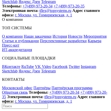
Sketchfab
Яндекс Дзен
Telegram
Телефоны:
+7(499) 973-20-34
+7 (499) 973-20-35
Электронная почта:
tflex@topsystems.ru
Адрес главного
офиса:
г. Москва, ул. Тимирязевская, д. 1
О компании
ТОП СИСТЕМЫ
О компании
Наши заказчики
История
Новости
Мероприятия
Статьи и публикации
Перспективные разработки
Карьера
Пресс-кит
ИТ-аккредитация
СОЦИАЛЬНЫЕ ПЛОЩАДКИ
ВКонтакте
RuTube
VK Video
Facebook
Twitter
Instagram
Sketchfab
Яндекс Дзен
Telegram
КОНТАКТЫ
Московский офис
Партнёры
Партнёрская программа
Обратная связь
Телефоны:
+7(499) 973-20-34
+7 (499) 973-20-
35
Электронная почта:
tflex@topsystems.ru
Адрес главного
офиса:
г. Москва, ул. Тимирязевская, д. 1