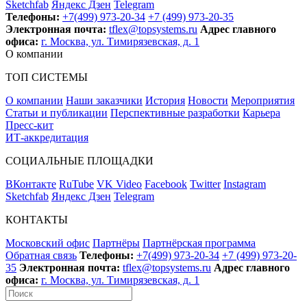
Sketchfab
Яндекс Дзен
Telegram
Телефоны:
+7(499) 973-20-34
+7 (499) 973-20-35
Электронная почта:
tflex@topsystems.ru
Адрес главного
офиса:
г. Москва, ул. Тимирязевская, д. 1
О компании
ТОП СИСТЕМЫ
О компании
Наши заказчики
История
Новости
Мероприятия
Статьи и публикации
Перспективные разработки
Карьера
Пресс-кит
ИТ-аккредитация
СОЦИАЛЬНЫЕ ПЛОЩАДКИ
ВКонтакте
RuTube
VK Video
Facebook
Twitter
Instagram
Sketchfab
Яндекс Дзен
Telegram
КОНТАКТЫ
Московский офис
Партнёры
Партнёрская программа
Обратная связь
Телефоны:
+7(499) 973-20-34
+7 (499) 973-20-
35
Электронная почта:
tflex@topsystems.ru
Адрес главного
офиса:
г. Москва, ул. Тимирязевская, д. 1