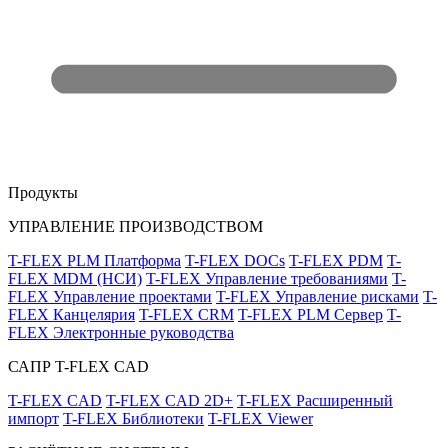
Продукты
УПРАВЛЕНИЕ ПРОИЗВОДСТВОМ
T-FLEX PLM Платформа
T-FLEX DOCs
T-FLEX PDM
T-
FLEX MDM (НСИ)
T-FLEX Управление требованиями
T-
FLEX Управление проектами
T-FLEX Управление рисками
T-
FLEX Канцелярия
T-FLEX CRM
T-FLEX PLM Сервер
T-
FLEX Электронные руководства
САПР T-FLEX CAD
T-FLEX CAD
T-FLEX CAD 2D+
T-FLEX Расширенный
импорт
T-FLEX Библиотеки
T-FLEX Viewer