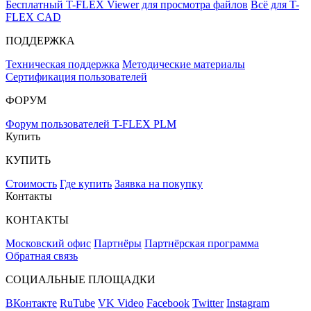
Бесплатный T-FLEX Viewer для просмотра файлов
Всё для T-
FLEX CAD
ПОДДЕРЖКА
Техническая поддержка
Методические материалы
Сертификация пользователей
ФОРУМ
Форум пользователей T-FLEX PLM
Купить
КУПИТЬ
Стоимость
Где купить
Заявка на покупку
Контакты
КОНТАКТЫ
Московский офис
Партнёры
Партнёрская программа
Обратная связь
СОЦИАЛЬНЫЕ ПЛОЩАДКИ
ВКонтакте
RuTube
VK Video
Facebook
Twitter
Instagram