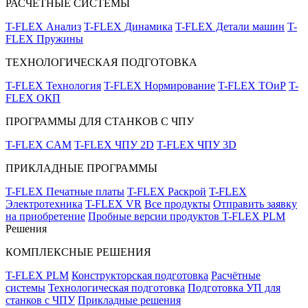
РАСЧЁТНЫЕ СИСТЕМЫ
T-FLEX Анализ
T-FLEX Динамика
T-FLEX Детали машин
T-
FLEX Пружины
ТЕХНОЛОГИЧЕСКАЯ ПОДГОТОВКА
T-FLEX Технология
T-FLEX Нормирование
T-FLEX ТОиР
T-
FLEX ОКП
ПРОГРАММЫ ДЛЯ СТАНКОВ С ЧПУ
T-FLEX CAM
T-FLEX ЧПУ 2D
T-FLEX ЧПУ 3D
ПРИКЛАДНЫЕ ПРОГРАММЫ
T-FLEX Печатные платы
T-FLEX Раскрой
T-FLEX
Электротехника
T-FLEX VR
Все продукты
Отправить заявку
на приобретение
Пробные версии продуктов T-FLEX PLM
Решения
КОМПЛЕКСНЫЕ РЕШЕНИЯ
T-FLEX PLM
Конструкторская подготовка
Расчётные
системы
Технологическая подготовка
Подготовка УП для
станков с ЧПУ
Прикладные решения