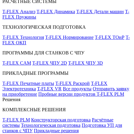
РАСЧЁТНЫЕ СИСТЕМЫ
T-FLEX Анализ
T-FLEX Динамика
T-FLEX Детали машин
T-
FLEX Пружины
ТЕХНОЛОГИЧЕСКАЯ ПОДГОТОВКА
T-FLEX Технология
T-FLEX Нормирование
T-FLEX ТОиР
T-
FLEX ОКП
ПРОГРАММЫ ДЛЯ СТАНКОВ С ЧПУ
T-FLEX CAM
T-FLEX ЧПУ 2D
T-FLEX ЧПУ 3D
ПРИКЛАДНЫЕ ПРОГРАММЫ
T-FLEX Печатные платы
T-FLEX Раскрой
T-FLEX
Электротехника
T-FLEX VR
Все продукты
Отправить заявку
на приобретение
Пробные версии продуктов T-FLEX PLM
Решения
КОМПЛЕКСНЫЕ РЕШЕНИЯ
T-FLEX PLM
Конструкторская подготовка
Расчётные
системы
Технологическая подготовка
Подготовка УП для
станков с ЧПУ
Прикладные решения