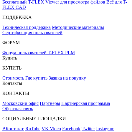
Бесплатный T-FLEX Viewer для просмотра файлов
Всё для T-
FLEX CAD
ПОДДЕРЖКА
Техническая поддержка
Методические материалы
Сертификация пользователей
ФОРУМ
Форум пользователей T-FLEX PLM
Купить
КУПИТЬ
Стоимость
Где купить
Заявка на покупку
Контакты
КОНТАКТЫ
Московский офис
Партнёры
Партнёрская программа
Обратная связь
СОЦИАЛЬНЫЕ ПЛОЩАДКИ
ВКонтакте
RuTube
VK Video
Facebook
Twitter
Instagram