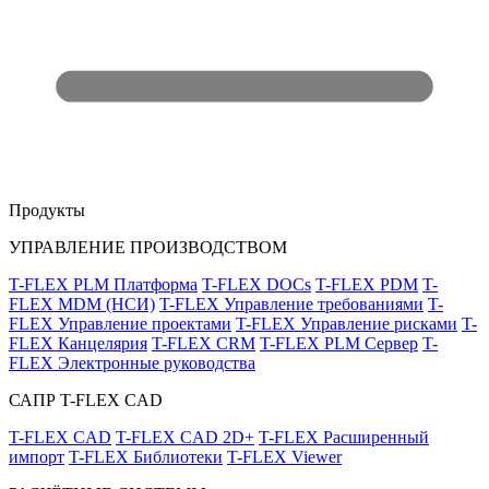
Продукты
УПРАВЛЕНИЕ ПРОИЗВОДСТВОМ
T-FLEX PLM Платформа
T-FLEX DOCs
T-FLEX PDM
T-
FLEX MDM (НСИ)
T-FLEX Управление требованиями
T-
FLEX Управление проектами
T-FLEX Управление рисками
T-
FLEX Канцелярия
T-FLEX CRM
T-FLEX PLM Сервер
T-
FLEX Электронные руководства
САПР T-FLEX CAD
T-FLEX CAD
T-FLEX CAD 2D+
T-FLEX Расширенный
импорт
T-FLEX Библиотеки
T-FLEX Viewer