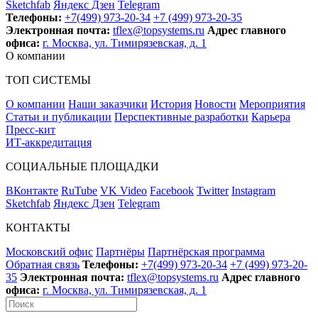
Sketchfab
Яндекс Дзен
Telegram
Телефоны:
+7(499) 973-20-34
+7 (499) 973-20-35
Электронная почта:
tflex@topsystems.ru
Адрес главного
офиса:
г. Москва, ул. Тимирязевская, д. 1
О компании
ТОП СИСТЕМЫ
О компании
Наши заказчики
История
Новости
Мероприятия
Статьи и публикации
Перспективные разработки
Карьера
Пресс-кит
ИТ-аккредитация
СОЦИАЛЬНЫЕ ПЛОЩАДКИ
ВКонтакте
RuTube
VK Video
Facebook
Twitter
Instagram
Sketchfab
Яндекс Дзен
Telegram
КОНТАКТЫ
Московский офис
Партнёры
Партнёрская программа
Обратная связь
Телефоны:
+7(499) 973-20-34
+7 (499) 973-20-
35
Электронная почта:
tflex@topsystems.ru
Адрес главного
офиса:
г. Москва, ул. Тимирязевская, д. 1