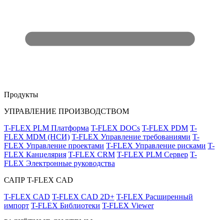
Продукты
УПРАВЛЕНИЕ ПРОИЗВОДСТВОМ
T-FLEX PLM Платформа
T-FLEX DOCs
T-FLEX PDM
T-
FLEX MDM (НСИ)
T-FLEX Управление требованиями
T-
FLEX Управление проектами
T-FLEX Управление рисками
T-
FLEX Канцелярия
T-FLEX CRM
T-FLEX PLM Сервер
T-
FLEX Электронные руководства
САПР T-FLEX CAD
T-FLEX CAD
T-FLEX CAD 2D+
T-FLEX Расширенный
импорт
T-FLEX Библиотеки
T-FLEX Viewer