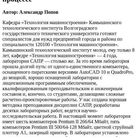
Автор: Александр Попов
Кафедра «Технология машиностроения» Камышинского
технологического института Волгоградского
государственного технического университета готовит
специалистов для нужд предприятий города и района по
специальности 120100 «Технология машиностроения».
Камышинский технологический институт молод, ему только 8
лет, кафедре «Технология машиностроения» — 4 года,
лаборатории САПР — столько же. За это время лаборатория
прошла долгий путь: от одного-единственного компьютера,
оснащенного пиратскими версиями AutoCAD 10 и QuadroPro,
до мощной, хорошо оснащенной лаборатории с
лицензионным программным обеспечением,
квалифицированным преподавательским и инженерным
составом и, конечно, со студентами, делающими сложные
расчетно-проектировочные работы. У нас создана хорошая
методика преподавания дисциплин САПР, разработаны
десятки лабораторных работ, ведется научно-
исследовательская работа. В настоящий момент лаборатория
имеет шесть компьютеров Pentium II 266/64 Mбайт, пять
компьютеров Pentium III 500/64-128 Mбайт, цветной струйный
плоттер А1, лазерный принтер. В лаборатории установлено