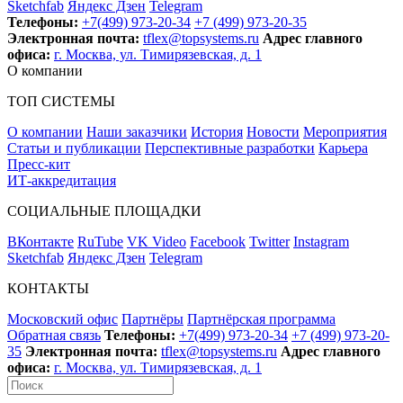
Sketchfab
Яндекс Дзен
Telegram
Телефоны:
+7(499) 973-20-34
+7 (499) 973-20-35
Электронная почта:
tflex@topsystems.ru
Адрес главного
офиса:
г. Москва, ул. Тимирязевская, д. 1
О компании
ТОП СИСТЕМЫ
О компании
Наши заказчики
История
Новости
Мероприятия
Статьи и публикации
Перспективные разработки
Карьера
Пресс-кит
ИТ-аккредитация
СОЦИАЛЬНЫЕ ПЛОЩАДКИ
ВКонтакте
RuTube
VK Video
Facebook
Twitter
Instagram
Sketchfab
Яндекс Дзен
Telegram
КОНТАКТЫ
Московский офис
Партнёры
Партнёрская программа
Обратная связь
Телефоны:
+7(499) 973-20-34
+7 (499) 973-20-
35
Электронная почта:
tflex@topsystems.ru
Адрес главного
офиса:
г. Москва, ул. Тимирязевская, д. 1