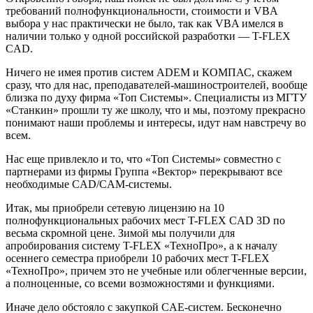
требований полнофункциональности, стоимости и VBA
выбора у нас практически не было, так как VBA имелся в
наличии только у одной российской разработки — T-FLEX
CAD.
Ничего не имея против систем ADEM и КОМПАС, скажем
сразу, что для нас, преподавателей-машиностроителей, вообще
близка по духу фирма «Топ Системы». Специалисты из МГТУ
«Станкин» прошли ту же школу, что и мы, поэтому прекрасно
понимают наши проблемы и интересы, идут нам навстречу во
всем.
Нас еще привлекло и то, что «Топ Системы» совместно с
партнерами из фирмы Группа «Вектор» перекрывают все
необходимые CAD/CAM-системы.
Итак, мы приобрели сетевую лицензию на 10
полнофункциональных рабочих мест T-FLEX CAD 3D по
весьма скромной цене. Зимой мы получили для
апробирования систему T-FLEX «ТехноПро», а к началу
осеннего семестра приобрели 10 рабочих мест T-FLEX
«ТехноПро», причем это не учебные или облегченные версии,
а полноценные, со всеми возможностями и функциями.
Иначе дело обстояло с закупкой CAE-систем. Бесконечно