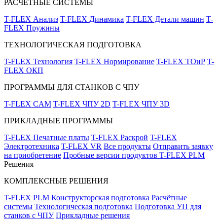
РАСЧЁТНЫЕ СИСТЕМЫ
T-FLEX Анализ
T-FLEX Динамика
T-FLEX Детали машин
T-
FLEX Пружины
ТЕХНОЛОГИЧЕСКАЯ ПОДГОТОВКА
T-FLEX Технология
T-FLEX Нормирование
T-FLEX ТОиР
T-
FLEX ОКП
ПРОГРАММЫ ДЛЯ СТАНКОВ С ЧПУ
T-FLEX CAM
T-FLEX ЧПУ 2D
T-FLEX ЧПУ 3D
ПРИКЛАДНЫЕ ПРОГРАММЫ
T-FLEX Печатные платы
T-FLEX Раскрой
T-FLEX
Электротехника
T-FLEX VR
Все продукты
Отправить заявку
на приобретение
Пробные версии продуктов T-FLEX PLM
Решения
КОМПЛЕКСНЫЕ РЕШЕНИЯ
T-FLEX PLM
Конструкторская подготовка
Расчётные
системы
Технологическая подготовка
Подготовка УП для
станков с ЧПУ
Прикладные решения