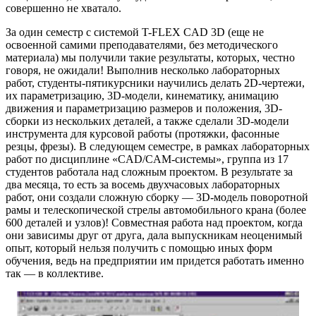
совершенно не хватало.
За один семестр с системой T-FLEX CAD 3D (еще не
освоенной самими преподавателями, без методического
материала) мы получили такие результаты, которых, честно
говоря, не ожидали! Выполнив несколько лабораторных
работ, студенты-пятикурсники научились делать 2D-чертежи,
их параметризацию, 3D-модели, кинематику, анимацию
движения и параметризацию размеров и положения, 3D-
сборки из нескольких деталей, а также сделали 3D-модели
инструмента для курсовой работы (протяжки, фасонные
резцы, фрезы). В следующем семестре, в рамках лабораторных
работ по дисциплине «CAD/CAM-системы», группа из 17
студентов работала над сложным проектом. В результате за
два месяца, то есть за восемь двухчасовых лабораторных
работ, они создали сложную сборку — 3D-модель поворотной
рамы и телескопической стрелы автомобильного крана (более
600 деталей и узлов)! Совместная работа над проектом, когда
они зависимы друг от друга, дала выпускникам неоценимый
опыт, который нельзя получить с помощью иных форм
обучения, ведь на предприятии им придется работать именно
так — в коллективе.