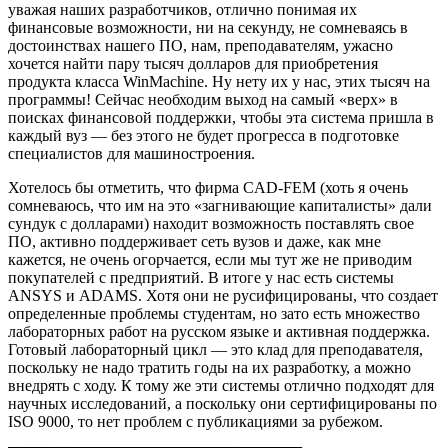
уважая наших разработчиков, отлично понимая их
финансовые возможности, ни на секунду, не сомневаясь в
достоинствах нашего ПО, нам, преподавателям, ужасно
хочется найти пару тысяч долларов для приобретения
продукта класса WinMachine. Ну нету их у нас, этих тысяч на
программы! Сейчас необходим выход на самый «верх» в
поисках финансовой поддержки, чтобы эта система пришла в
каждый вуз — без этого не будет прогресса в подготовке
специалистов для машиностроения.
Хотелось бы отметить, что фирма CAD-FEM (хоть я очень
сомневаюсь, что им на это «загнивающие капиталисты» дали
сундук с долларами) находит возможность поставлять свое
ПО, активно поддерживает сеть вузов и даже, как мне
кажется, не очень огорчается, если мы тут же не приводим
покупателей с предприятий. В итоге у нас есть системы
ANSYS и ADAMS. Хотя они не русифицированы, что создает
определенные проблемы студентам, но зато есть множество
лабораторных работ на русском языке и активная поддержка.
Готовый лабораторный цикл — это клад для преподавателя,
поскольку не надо тратить годы на их разработку, а можно
внедрять с ходу. К тому же эти системы отлично подходят для
научных исследований, а поскольку они сертифицированы по
ISO 9000, то нет проблем с публикациями за рубежом.