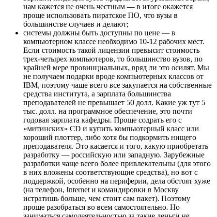
нам кажется не очень честным — в итоге окажется
проще использовать пиратское ПО, что вузы в
большинстве случаев и делают;
системы должны быть доступны по цене — в
компьютерном классе необходимо 10-12 рабочих мест.
Если стоимость такой лицензии превысит стоимость
трех-четырех компьютеров, то большинство вузов, по
крайней мере провинциальных, вряд ли это осилят. Мы
не получаем подарки вроде компьютерных классов от
IBM, поэтому чаще всего все закупается на собственные
средства института, а зарплата большинства
преподавателей не превышает 50 долл. Какие уж тут 5
тыс. долл. на программное обеспечение, это почти
годовая зарплата кафедры. Проще содрать его с
«митинских» CD и купить компьютерный класс или
хороший плоттер, либо хотя бы подкормить нищего
преподавателя. Это касается и того, какую приобретать
разработку — российскую или западную. Зарубежные
разработки чаще всего более привлекательны (для этого
в них вложены соответствующие средства), но вот с
поддержкой, особенно на периферии, дела обстоят хуже
(на телефон, Internet и командировки в Москву
истратишь больше, чем стоит сам пакет). Поэтому
проще разобраться во всем самостоятельно. Но
заниматься самодеятельностью за такие деньги не