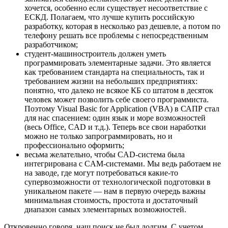
хочется, особенно если существует несоответствие с
ЕСКД. Полагаем, что лучше купить российскую
разработку, которая в несколько раз дешевле, а потом по
телефону решать все проблемы с непосредственным
разработчиком;
студент-машиностроитель должен уметь
программировать элементарные задачи. Это является
как требованием стандарта на специальность, так и
требованием жизни на небольших предприятиях:
понятно, что далеко не всякое КБ со штатом в десяток
человек может позволить себе своего программиста.
Поэтому Visual Basic for Application (VBA) в САПР стал
для нас спасением: один язык и море возможностей
(весь Office, CAD и т.д.). Теперь все свои наработки
можно не только запрограммировать, но и
профессионально оформить;
весьма желательно, чтобы CAD-система была
интегрирована с CAM-системами. Мы ведь работаем не
на заводе, где могут потребоваться какие-то
супервозможности от технологической подготовки в
уникальном пакете — нам в первую очередь важны
минимальная стоимость, простота и достаточный
диапазон самых элементарных возможностей.
Откровенно говоря, наш поиск не был долгим. С учетом