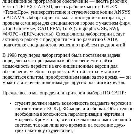
лицензионное программное обеспечение — десять рабочих
мест с T-FLEX CAD 3D, десять рабочих мест с T-FLEX
«ТехноПро», университетские и студенческие копии ANSYS
и ADAMS. Лаборатория только за последние полтора года
провела семинары для специалистов города с участием фирм
«Топ Системы», CAD-FEM, TopS (Unigraphics, SE, SW),
«ФОРС» (ERP-системы). Специалисты лаборатории ведут
активную работу с предприятиями по развитию САПР,
подготовке специалистов, решению проблем предприятий.
В 1998 году перед лабораторией была поставлена задача
определиться с программным обеспечением и найти
возможность перейти на его лицензионные версии для
обеспечения учебного процесса. В этой статье мы хотим
поделиться опытом, приобретенным нами за это время, — он
может стать очень полезным для других российских вузов.
Прежде всего мы определили критерии выбора ПО САПР:
студент должен иметь возможность создавать чертежи в
соответствии с ЕСКД, 3D-модели и сборки. Обязательно
необходима возможность параметризации чертежа и
моделей. Кроме того, все это желательно иметь в одной
системе, так как лишнего времени на освоение двух-
трех пакетов у студента нет;