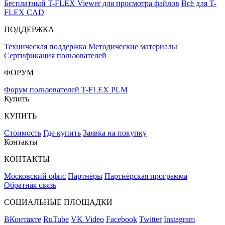
Бесплатный T-FLEX Viewer для просмотра файлов
Всё для T-
FLEX CAD
ПОДДЕРЖКА
Техническая поддержка
Методические материалы
Сертификация пользователей
ФОРУМ
Форум пользователей T-FLEX PLM
Купить
КУПИТЬ
Стоимость
Где купить
Заявка на покупку
Контакты
КОНТАКТЫ
Московский офис
Партнёры
Партнёрская программа
Обратная связь
СОЦИАЛЬНЫЕ ПЛОЩАДКИ
ВКонтакте
RuTube
VK Video
Facebook
Twitter
Instagram